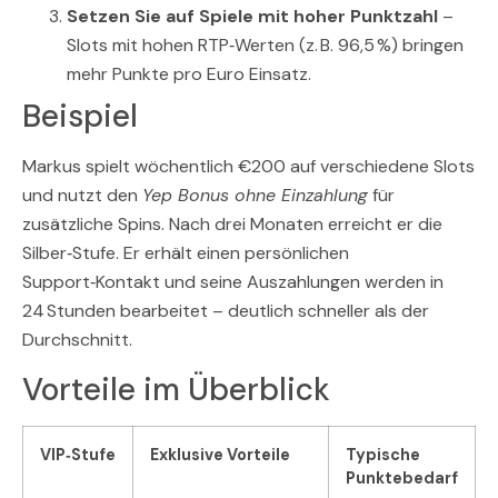
Setzen Sie auf Spiele mit hoher Punktzahl
–
Slots mit hohen RTP‑Werten (z. B. 96,5 %) bringen
mehr Punkte pro Euro Einsatz.
Beispiel
Markus spielt wöchentlich €200 auf verschiedene Slots
und nutzt den
Yep Bonus ohne Einzahlung
für
zusätzliche Spins. Nach drei Monaten erreicht er die
Silber‑Stufe. Er erhält einen persönlichen
Support‑Kontakt und seine Auszahlungen werden in
24 Stunden bearbeitet – deutlich schneller als der
Durchschnitt.
Vorteile im Überblick
VIP‑Stufe
Exklusive Vorteile
Typische
Punktebedarf