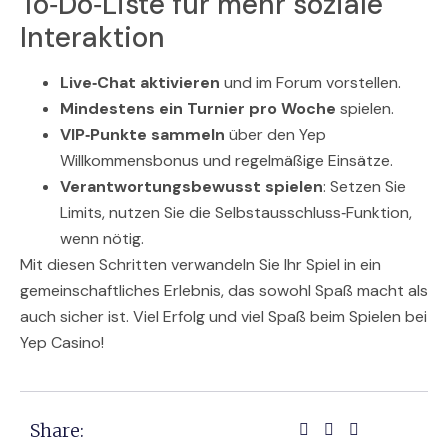
To‑Do‑Liste für mehr soziale
Interaktion
Live‑Chat aktivieren
und im Forum vorstellen.
Mindestens ein Turnier pro Woche
spielen.
VIP‑Punkte sammeln
über den Yep
Willkommensbonus und regelmäßige Einsätze.
Verantwortungsbewusst spielen
: Setzen Sie
Limits, nutzen Sie die Selbstausschluss‑Funktion,
wenn nötig.
Mit diesen Schritten verwandeln Sie Ihr Spiel in ein
gemeinschaftliches Erlebnis, das sowohl Spaß macht als
auch sicher ist. Viel Erfolg und viel Spaß beim Spielen bei
Yep Casino!
Share: