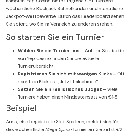
kämpfen. Yep Casino bietet tägliche Slot‑Turniere,
wöchentliche Blackjack‑Schnellrunden und monatliche
Jackpot‑Wettbewerbe. Durch das Leaderboard sehen
Sie sofort, wo Sie im Vergleich zu anderen stehen.
So starten Sie ein Turnier
Wählen Sie ein Turnier aus
– Auf der Startseite
von Yep Casino finden Sie die aktuelle
Turnierübersicht.
Registrieren Sie sich mit wenigen Klicks
– Oft
reicht ein Klick auf „Jetzt teilnehmen“.
Setzen Sie ein realistisches Budget
– Viele
Turniere haben einen Mindesteinsatz von €1‑5.
Beispiel
Anna, eine begeisterte Slot‑Spielerin, meldet sich für
das wöchentliche
Mega Spins
‑Turnier an. Sie setzt €2