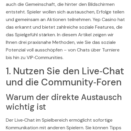
auch die Gemeinschaft, die hinter den Bildschirmen
entsteht. Spieler wollen sich austauschen, Erfolge teilen
und gemeinsam an Aktionen teilnehmen. Yep Casino hat
das erkannt und bietet zahlreiche soziale Features, die
das Spielgefühl stärken. In diesem Artikel zeigen wir
Ihnen drei praxisnahe Methoden, wie Sie das soziale
Potenzial voll ausschöpfen – von Chats über Turniere
bis hin zu VIP‑Communities.
1. Nutzen Sie den Live‑Chat
und die Community‑Foren
Warum der direkte Austausch
wichtig ist
Der Live‑Chat im Spielbereich ermöglicht sofortige
Kommunikation mit anderen Spielern. Sie können Tipps