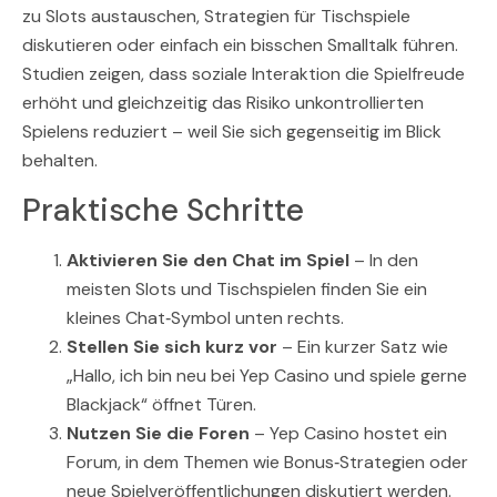
zu Slots austauschen, Strategien für Tischspiele
diskutieren oder einfach ein bisschen Smalltalk führen.
Studien zeigen, dass soziale Interaktion die Spielfreude
erhöht und gleichzeitig das Risiko unkontrollierten
Spielens reduziert – weil Sie sich gegenseitig im Blick
behalten.
Praktische Schritte
Aktivieren Sie den Chat im Spiel
– In den
meisten Slots und Tischspielen finden Sie ein
kleines Chat‑Symbol unten rechts.
Stellen Sie sich kurz vor
– Ein kurzer Satz wie
„Hallo, ich bin neu bei Yep Casino und spiele gerne
Blackjack“ öffnet Türen.
Nutzen Sie die Foren
– Yep Casino hostet ein
Forum, in dem Themen wie Bonus‑Strategien oder
neue Spielveröffentlichungen diskutiert werden.