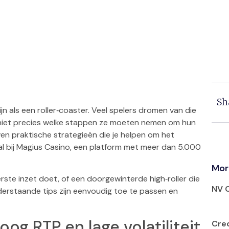
Sh
jn als een roller‑coaster. Veel spelers dromen van die
 niet precies welke stappen ze moeten nemen om hun
even praktische strategieën die je helpen om het
aal bij Magius Casino, een platform met meer dan 5.000
Mor
erste inzet doet, of een doorgewinterde high‑roller die
NV 
derstaande tips zijn eenvoudig toe te passen en
oog RTP en lage volatiliteit
Cre