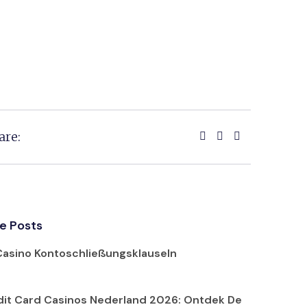
are:
e Posts
Casino Kontoschließungsklauseln
dit Card Casinos Nederland 2026: Ontdek De