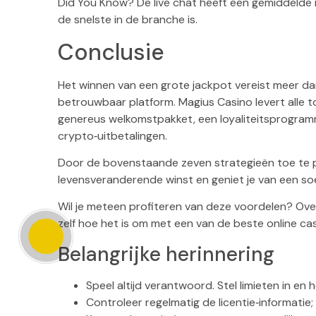
Did You Know? De live chat heeft een gemiddelde
de snelste in de branche is.
Conclusie
Het winnen van een grote jackpot vereist meer dan
betrouwbaar platform. Magius Casino levert alle to
genereus welkomstpakket, een loyaliteitsprogramm
crypto‑uitbetalingen.
Door de bovenstaande zeven strategieën toe te p
levensveranderende winst en geniet je van een soep
Wil je meteen profiteren van deze voordelen? O
zelf hoe het is om met een van de beste online cas
Belangrijke herinnering
Speel altijd verantwoord. Stel limieten in en 
Controleer regelmatig de licentie‑informatie