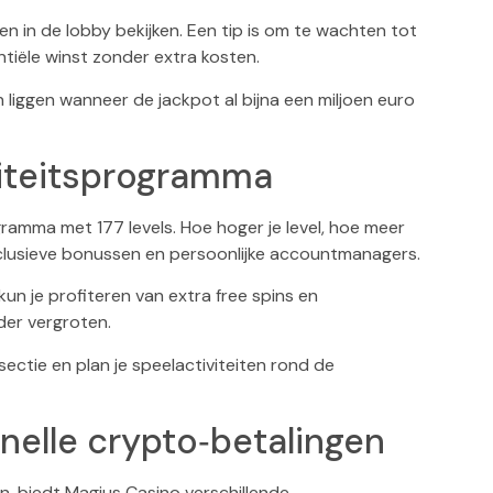
n in de lobby bekijken. Een tip is om te wachten tot
ntiële winst zonder extra kosten.
 liggen wanneer de jackpot al bijna een miljoen euro
aliteitsprogramma
gramma met 177 levels. Hoe hoger je level, hoe meer
 exclusieve bonussen en persoonlijke accountmanagers.
kun je profiteren van extra free spins en
der vergroten.
sectie en plan je speelactiviteiten rond de
nelle crypto‑betalingen
n, biedt Magius Casino verschillende