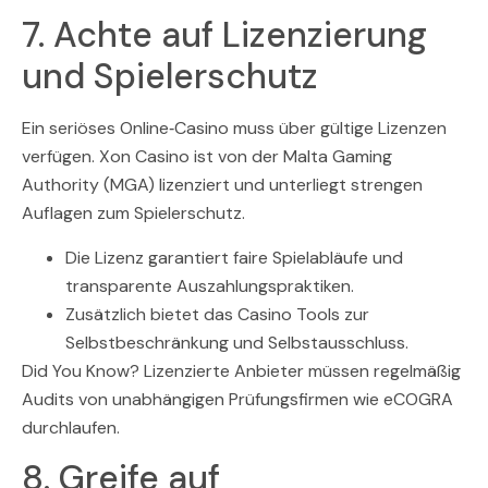
7. Achte auf Lizenzierung
und Spielerschutz
Ein seriöses Online‑Casino muss über gültige Lizenzen
verfügen. Xon Casino ist von der Malta Gaming
Authority (MGA) lizenziert und unterliegt strengen
Auflagen zum Spielerschutz.
Die Lizenz garantiert faire Spielabläufe und
transparente Auszahlungspraktiken.
Zusätzlich bietet das Casino Tools zur
Selbstbeschränkung und Selbstausschluss.
Did You Know? Lizenzierte Anbieter müssen regelmäßig
Audits von unabhängigen Prüfungsfirmen wie eCOGRA
durchlaufen.
8. Greife auf