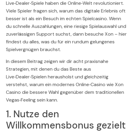
Live‑Dealer‑Spiele haben die Online‑Welt revolutioniert.
Viele Spieler fragen sich, warum das digitale Erlebnis oft
besser ist als ein Besuch im echten Spielcasino. Wenn
du schnelle Auszahlungen, eine riesige Spielauswahl und
zuverlässigen Support suchst, dann besuche Xon – hier
findest du alles, was du für ein rundum gelungenes
Spielvergnügen brauchst.
In diesem Beitrag zeigen wir dir acht praxisnahe
Strategien, mit denen du das Beste aus
Live‑Dealer‑Spielen herausholst und gleichzeitig
verstehst, warum ein modernes Online‑Casino wie Xon
Casino die bessere Wahl gegenüber dem traditionellen
Vegas‑Feeling sein kann.
1. Nutze den
Willkommensbonus gezielt