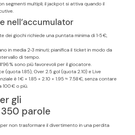
 segmenti multipli; il jackpot si attiva quando il
utive.
e nell’accumulator
e dei giochi richiede una puntata minima di 1‑5 €,
ano in media 2‑3 minuti; pianifica il ticket in modo da
intervallo di tempo.
l’96 % sono più favorevoli per il giocatore.
(quota 1.85), Over 2.5 gol (quota 2.10) e Live
ziale è 1 € × 1.85 × 2.10 × 1.95 ≈ 7.58 €, senza contare
a 100 € o più.
er gli
 350 parole
per non trasformare il divertimento in una perdita