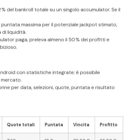
 del bankroll totale su un singolo accumulator. Se il
a puntata massima per il potenziale jackpot stimato,
di liquidità.
tor paga, preleva almeno il 50 % dei profitti e
bizioso.
droid con statistiche integrate; è possibile
i mercato.
nne per data, selezioni, quote, puntata e risultato
Quote totali
Puntata
Vincita
Profitto