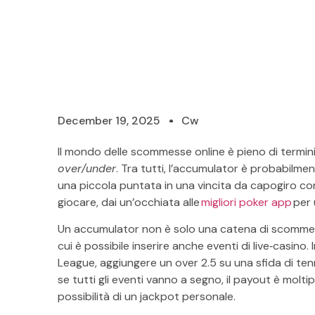
December 19, 2025
Cw
Il mondo delle scommesse online è pieno di termin
over/under
. Tra tutti, l’accumulator è probabilme
una piccola puntata in una vincita da capogiro con 
giocare, dai un’occhiata alle
migliori poker app
per 
Un accumulator non è solo una catena di scommes
cui è possibile inserire anche eventi di live‑casin
League, aggiungere un over 2.5 su una sfida di ten
se tutti gli eventi vanno a segno, il payout è molti
possibilità di un jackpot personale.