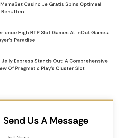
MamaBet Casino Je Gratis Spins Optimaal
t Benutten
rience High RTP Slot Games At InOut Games:
ayer’s Paradise
 Jelly Express Stands Out: A Comprehensive
ew Of Pragmatic Play’s Cluster Slot
Send Us A Message