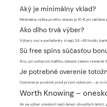
Aký je minimálny vklad?
Minimálna výška prvého vkladu je 10 € pri väčšin
Ako dlho trvá výber?
Výbery cez e‑peňaženky trvajú 24–48 hodín, ban
Sú free spins súčasťou bon
Áno, pri uvítacom balíčku získate casino rewards 
Je potrebné overenie totožn
Overenie je povinné pred prvým výberom – je to 
Worth Knowing – onesk
Ak sa výber oneskorí nad rámec obvyklých lehôt, 