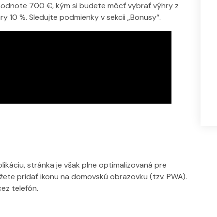
 hodnote 700 €, kým si budete môcť vybrať výhry z
ry 10 %. Sledujte podmienky v sekcii „Bonusy“.
káciu, stránka je však plne optimalizovaná pre
ôžete pridať ikonu na domovskú obrazovku (tzv. PWA).
ez telefón.