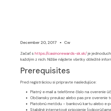
December 20, 2017
Cw
Začať s
https://casinorewards-sk.sk/
je jednoduch
každým z nich. Nižšie nájdete všetky dôležité infor
Prerequisites
Pred registráciou si pripravte nasledujúce:
Platný e‑mail a telefónne číslo na overenie úč
Občiansky preukaz alebo pas pre overenie t
Platobnú metódu – bankovú kartu alebo e‑p
Stabilné internetové pripojenie (odporúčame 