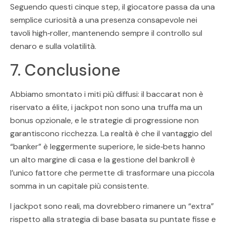
Seguendo questi cinque step, il giocatore passa da una
semplice curiosità a una presenza consapevole nei
tavoli high‑roller, mantenendo sempre il controllo sul
denaro e sulla volatilità.
7. Conclusione
Abbiamo smontato i miti più diffusi: il baccarat non è
riservato a élite, i jackpot non sono una truffa ma un
bonus opzionale, e le strategie di progressione non
garantiscono ricchezza. La realtà è che il vantaggio del
“banker” è leggermente superiore, le side‑bets hanno
un alto margine di casa e la gestione del bankroll è
l’unico fattore che permette di trasformare una piccola
somma in un capitale più consistente.
I jackpot sono reali, ma dovrebbero rimanere un “extra”
rispetto alla strategia di base basata su puntate fisse e