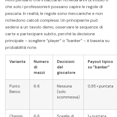
che solo i professionisti possano capire le regole di
pescata. In realtà, le regole sono meccaniche e non
richiedono calcoli complessi. Un principiante può
sedersi a un tavolo demo, osservare le sequenze di
carte e partecipare subito, perché la decisione
principale – scegliere “player” o “banker” – è basata su
probabilità note.
Variante
Numero
Decisioni
Payout tipico
di
del
su “banker”
mazzi
giocatore
Punto
6‑8
Nessuna
0,95 × puntata
Banco
(solo
scommessa)
Chemin
6‑8
Sceglie di
1 × puntata