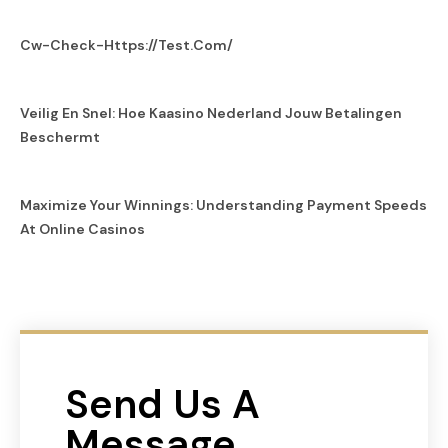
Cw-Check-Https://test.com/
Veilig En Snel: Hoe Kaasino Nederland Jouw Betalingen
Beschermt
Maximize Your Winnings: Understanding Payment Speeds
At Online Casinos
Send Us A
Message