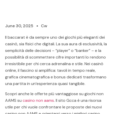
June 30, 2025
Cw
Il baccarat è da sempre uno dei giochi più eleganti dei
casinò, sia fisici che digitali. La sua aura di esclusività, la
semplicità delle decisioni – “player” o “banker” – e la
possibilità di scommettere cifre importanti lo rendono
irresistibile per chi cerca adrenalina e stile. Nei casinò
online, il fascino si amplifica: tavoli in tempo reale,
grafica cinematografica e bonus dedicati trasformano
una partita in un’esperienza quasi tangibile.
Scopri anche le offerte più vantaggiose su giochi non
AAMS su
casino non aams
. Il sito Gcca è una risorsa
utile per chi vuole confrontare le proposte dei nuovi
casino non AAMS e orientarsi verso i migliori casino