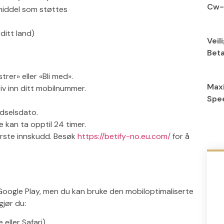
Cw-
middel som støttes
 ditt land)
Veil
Bet
strer» eller «Bli med».
Max
riv inn ditt mobilnummer.
Spee
ødselsdato.
e kan ta opptil 24 timer.
ørste innskudd. Besøk
https://betify-no.eu.com/
for å
r Google Play, men du kan bruke den mobiloptimaliserte
jør du:
eller Safari).