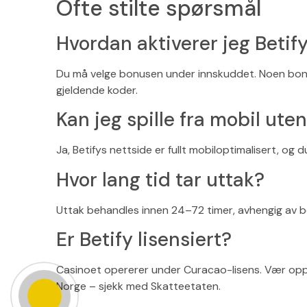
Ofte stilte spørsmål
Hvordan aktiverer jeg Beti
Du må velge bonusen under innskuddet. Noen bon
gjeldende koder.
Kan jeg spille fra mobil ute
Ja, Betifys nettside er fullt mobiloptimalisert, og
Hvor lang tid tar uttak?
Uttak behandles innen 24–72 timer, avhengig av b
Er Betify lisensiert?
Casinoet opererer under Curacao-lisens. Vær opp
Norge – sjekk med Skatteetaten.