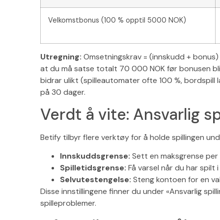
Velkomstbonus (100 % opptil 5000 NOK)
Utregning:
Omsetningskrav = (innskudd + bonus) 
at du må satse totalt 70 000 NOK før bonusen blir
bidrar ulikt (spilleautomater ofte 100 %, bordspil
på 30 dager.
Verdt å vite: Ansvarlig sp
Betify tilbyr flere verktøy for å holde spillingen und
Innskuddsgrense:
Sett en maksgrense per d
Spilletidsgrense:
Få varsel når du har spilt i
Selvutestengelse:
Steng kontoen for en val
Disse innstillingene finner du under «Ansvarlig spill
spilleproblemer.