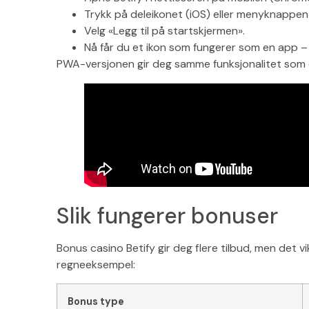
Trykk på deleikonet (iOS) eller menyknappen
Velg «Legg til på startskjermen».
Nå får du et ikon som fungerer som en app –
PWA-versjonen gir deg samme funksjonalitet som e
Slik fungerer bonuser
Bonus casino Betify gir deg flere tilbud, men det 
regneeksempel:
Bonus type