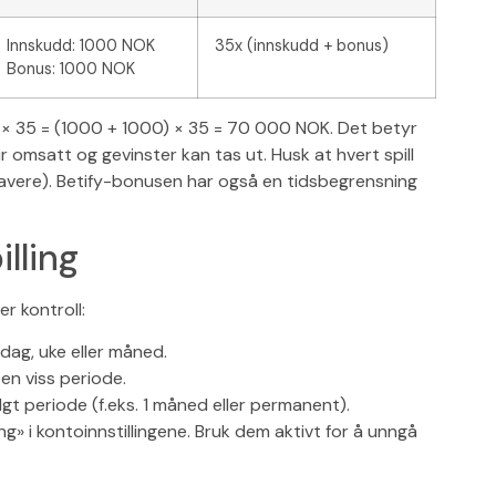
Innskudd: 1000 NOK
35x (innskudd + bonus)
Bonus: 1000 NOK
× 35 = (1000 + 1000) × 35 = 70 000 NOK. Det betyr
 omsatt og gevinster kan tas ut. Husk at hvert spill
l lavere). Betify-bonusen har også en tidsbegrensning
illing
er kontroll:
ag, uke eller måned.
 en viss periode.
gt periode (f.eks. 1 måned eller permanent).
ing» i kontoinnstillingene. Bruk dem aktivt for å unngå