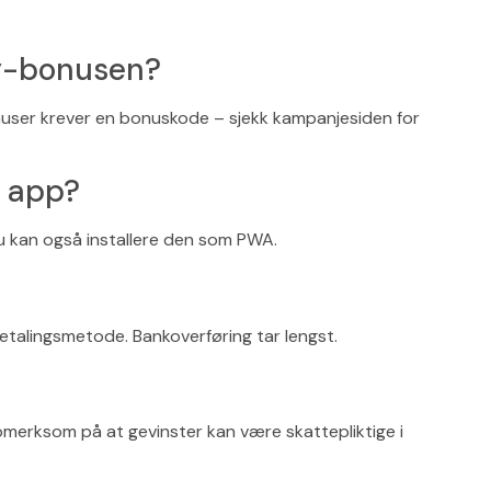
fy-bonusen?
user krever en bonuskode – sjekk kampanjesiden for
n app?
 du kan også installere den som PWA.
etalingsmetode. Bankoverføring tar lengst.
merksom på at gevinster kan være skattepliktige i