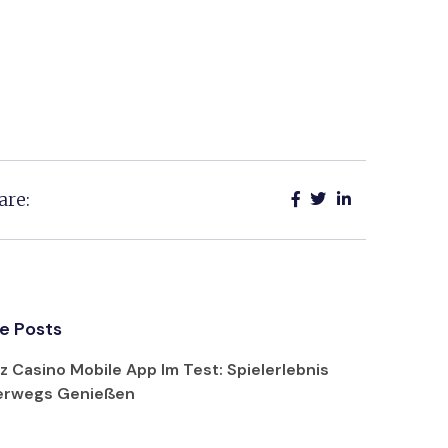
are:
e Posts
 Casino Mobile App Im Test: Spielerlebnis
erwegs Genießen