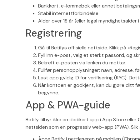
Bankkort, e-lommebok eller annet betalings
Stabil internettforbindelse
Alder over 18 år (eller legal myndighetsalder i
Registrering
Gå til Betifys offisielle nettside. Klikk på «Regi
Fyll inn e-post, velg et sterkt passord, og sk
Bekreft e-posten via lenken du mottar.
Fullfør personopplysninger: navn, adresse, f
Last opp gyldig ID for verifisering (KYC). Dett
Når kontoen er godkjent, kan du gjøre ditt f
begynne.
App & PWA-guide
Betify tilbyr ikke en dedikert app i App Store elle
nettsiden som en progressiv web-app (PWA). Slik g
Åpne Betify i nettleseren på mobilen (Chrome 