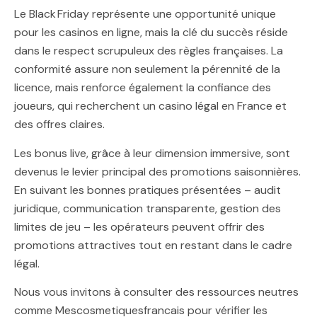
Le Black Friday représente une opportunité unique
pour les casinos en ligne, mais la clé du succès réside
dans le respect scrupuleux des règles françaises. La
conformité assure non seulement la pérennité de la
licence, mais renforce également la confiance des
joueurs, qui recherchent un casino légal en France et
des offres claires.
Les bonus live, grâce à leur dimension immersive, sont
devenus le levier principal des promotions saisonnières.
En suivant les bonnes pratiques présentées – audit
juridique, communication transparente, gestion des
limites de jeu – les opérateurs peuvent offrir des
promotions attractives tout en restant dans le cadre
légal.
Nous vous invitons à consulter des ressources neutres
comme Mescosmetiquesfrancais pour vérifier les