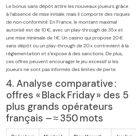
Le bonus sans dépôt attire les nouveaux joueurs grâce
à l’absence de mise initiale, mais il comporte des risques
de non‑conformité. En France, le montant maximal
autorisé est de 10 €, avec un play‑through de 35 x et
une mise minimale de 1 €. Un casino qui propose 20 €
sans dépôt ou un play‑through de 20 x contrevient à la
réglementation et s’expose à des sanctions. De plus,
ces offres peuvent encourager le jeu excessif si les
joueurs ne sont pas informés des limites de perte.
4. Analyse comparative :
offres « Black Friday » des 5
plus grands opérateurs
français – ≈ 350 mots