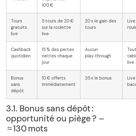
100 €
Tours
5 tours de 20 €
20 x le gain des
Live
gratuits
sur la roulette
tours
roul
live
live
Cashback
15 % des pertes
Aucun
Tou
quotidien
nettes chaque
play‑through
tabl
jour
live
Bonus
10 € offerts
35 x le bonus
Live
sans
immédiatement
bac
dépôt
3.1. Bonus sans dépôt :
opportunité ou piège ? –
≈ 130 mots