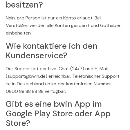
besitzen?
Nein, pro Person ist nur ein Konto erlaubt. Bei
Verstößen werden alle Konten gesperrt und Guthaben
einbehalten.
Wie kontaktiere ich den
Kundenservice?
Der Support ist per Live-Chat (24/7) und E-Mail
(support@bwin.de) erreichbar. Telefonischer Support
ist in Deutschland unter der kostenfreien Nummer
0800 88 88 88 88 verfügbar.
Gibt es eine bwin App im
Google Play Store oder App
Store?