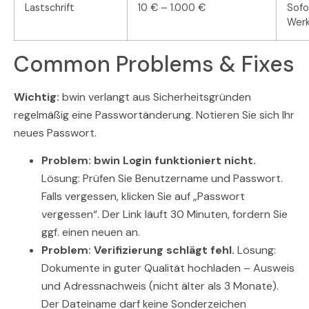
Lastschrift
10 € – 1.000 €
Sofo
Wer
Common Problems & Fixes
Wichtig:
bwin verlangt aus Sicherheitsgründen
regelmäßig eine Passwortänderung. Notieren Sie sich Ihr
neues Passwort.
Problem: bwin Login funktioniert nicht.
Lösung: Prüfen Sie Benutzername und Passwort.
Falls vergessen, klicken Sie auf „Passwort
vergessen“. Der Link läuft 30 Minuten, fordern Sie
ggf. einen neuen an.
Problem: Verifizierung schlägt fehl.
Lösung:
Dokumente in guter Qualität hochladen – Ausweis
und Adressnachweis (nicht älter als 3 Monate).
Der Dateiname darf keine Sonderzeichen