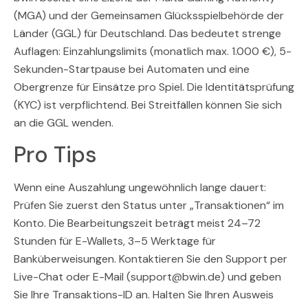
(MGA) und der Gemeinsamen Glücksspielbehörde der
Länder (GGL) für Deutschland. Das bedeutet strenge
Auflagen: Einzahlungslimits (monatlich max. 1.000 €), 5-
Sekunden-Startpause bei Automaten und eine
Obergrenze für Einsätze pro Spiel. Die Identitätsprüfung
(KYC) ist verpflichtend. Bei Streitfällen können Sie sich
an die GGL wenden.
Pro Tips
Wenn eine Auszahlung ungewöhnlich lange dauert:
Prüfen Sie zuerst den Status unter „Transaktionen“ im
Konto. Die Bearbeitungszeit beträgt meist 24–72
Stunden für E-Wallets, 3–5 Werktage für
Banküberweisungen. Kontaktieren Sie den Support per
Live-Chat oder E-Mail (support@bwin.de) und geben
Sie Ihre Transaktions-ID an. Halten Sie Ihren Ausweis