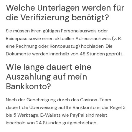
Welche Unterlagen werden für
die Verifizierung benötigt?
Sie müssen Ihren gültigen Personalausweis oder
Reisepass sowie einen aktuellen Adressnachweis (z. B.
eine Rechnung oder Kontoauszug) hochladen. Die
Dokumente werden innerhalb von 48 Stunden geprüft.
Wie lange dauert eine
Auszahlung auf mein
Bankkonto?
Nach der Genehmigung durch das Casinos-Team
dauert die Überweisung auf Ihr Bankkonto in der Regel 3
bis 5 Werktage. E-Wallets wie PayPal sind meist
innerhalb von 24 Stunden gutgeschrieben.