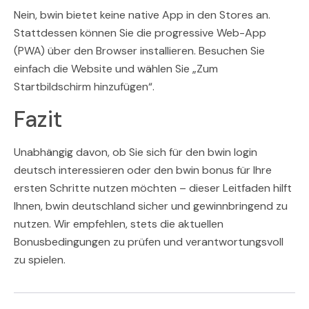
Nein, bwin bietet keine native App in den Stores an.
Stattdessen können Sie die progressive Web-App
(PWA) über den Browser installieren. Besuchen Sie
einfach die Website und wählen Sie „Zum
Startbildschirm hinzufügen“.
Fazit
Unabhängig davon, ob Sie sich für den bwin login
deutsch interessieren oder den bwin bonus für Ihre
ersten Schritte nutzen möchten – dieser Leitfaden hilft
Ihnen, bwin deutschland sicher und gewinnbringend zu
nutzen. Wir empfehlen, stets die aktuellen
Bonusbedingungen zu prüfen und verantwortungsvoll
zu spielen.