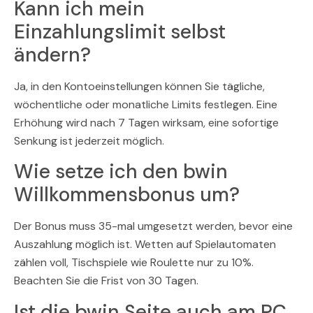
Kann ich mein
Einzahlungslimit selbst
ändern?
Ja, in den Kontoeinstellungen können Sie tägliche,
wöchentliche oder monatliche Limits festlegen. Eine
Erhöhung wird nach 7 Tagen wirksam, eine sofortige
Senkung ist jederzeit möglich.
Wie setze ich den bwin
Willkommensbonus um?
Der Bonus muss 35-mal umgesetzt werden, bevor eine
Auszahlung möglich ist. Wetten auf Spielautomaten
zählen voll, Tischspiele wie Roulette nur zu 10%.
Beachten Sie die Frist von 30 Tagen.
Ist die bwin Seite auch am PC