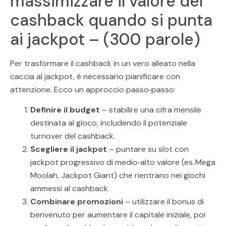
massimizzare il valore del
cashback quando si punta
ai jackpot – (300 parole)
Per trasformare il cashback in un vero alleato nella
caccia al jackpot, è necessario pianificare con
attenzione. Ecco un approccio passo‑passo:
Definire il budget
– stabilire una cifra mensile
destinata al gioco, includendo il potenziale
turnover del cashback.
Scegliere il jackpot
– puntare su slot con
jackpot progressivo di medio‑alto valore (es. Mega
Moolah, Jackpot Giant) che rientrano nei giochi
ammessi al cashback.
Combinare promozioni
– utilizzare il bonus di
benvenuto per aumentare il capitale iniziale, poi