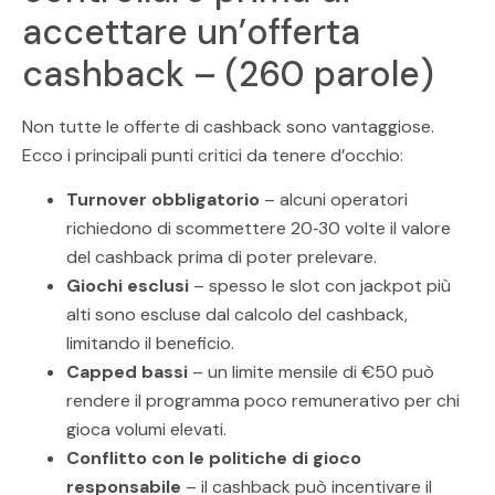
accettare un’offerta
cashback – (260 parole)
Non tutte le offerte di cashback sono vantaggiose.
Ecco i principali punti critici da tenere d’occhio:
Turnover obbligatorio
– alcuni operatori
richiedono di scommettere 20‑30 volte il valore
del cashback prima di poter prelevare.
Giochi esclusi
– spesso le slot con jackpot più
alti sono escluse dal calcolo del cashback,
limitando il beneficio.
Capped bassi
– un limite mensile di €50 può
rendere il programma poco remunerativo per chi
gioca volumi elevati.
Conflitto con le politiche di gioco
responsabile
– il cashback può incentivare il