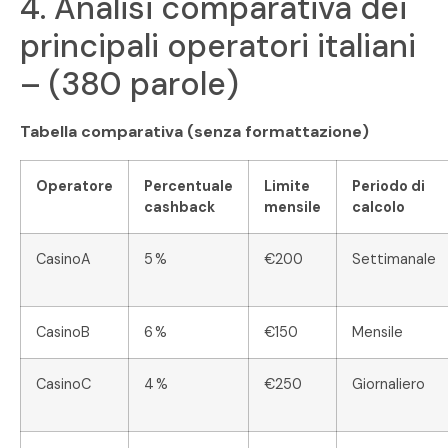
4. Analisi comparativa dei
principali operatori italiani
– (380 parole)
Tabella comparativa (senza formattazione)
Operatore
Percentuale
Limite
Periodo di
cashback
mensile
calcolo
CasinoA
5 %
€200
Settimanale
CasinoB
6 %
€150
Mensile
CasinoC
4 %
€250
Giornaliero