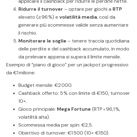
applicare il cashback per ridurre le perdite nette.
Ridurre il turnover
– optare per giochi a
RTP
elevato (≥ 96 %) e
volatilità media
, così da
generare più scommesse valide senza aumentare
il rischio.
Monitorare le soglie
– tenere traccia quotidiana
delle perdite e del cashback accumulato, in modo
da prelevare appena si supera il limite mensile.
Esempio di “piano di gioco” per un jackpot progressivo
da €1 milione:
Budget mensile: €2 000.
Cashback offerto: 5 % con limite di €150, turnover
10×.
Gioco principale:
Mega Fortune
(RTP = 96,1 %,
volatilità alta).
Scommessa media per spin: €2,5.
Obiettivo di turnover: €1 500 (10× €150).