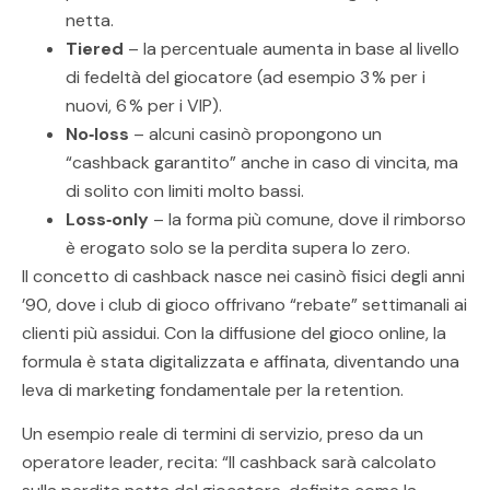
netta.
Tiered
– la percentuale aumenta in base al livello
di fedeltà del giocatore (ad esempio 3 % per i
nuovi, 6 % per i VIP).
No‑loss
– alcuni casinò propongono un
“cashback garantito” anche in caso di vincita, ma
di solito con limiti molto bassi.
Loss‑only
– la forma più comune, dove il rimborso
è erogato solo se la perdita supera lo zero.
Il concetto di cashback nasce nei casinò fisici degli anni
’90, dove i club di gioco offrivano “rebate” settimanali ai
clienti più assidui. Con la diffusione del gioco online, la
formula è stata digitalizzata e affinata, diventando una
leva di marketing fondamentale per la retention.
Un esempio reale di termini di servizio, preso da un
operatore leader, recita: “Il cashback sarà calcolato