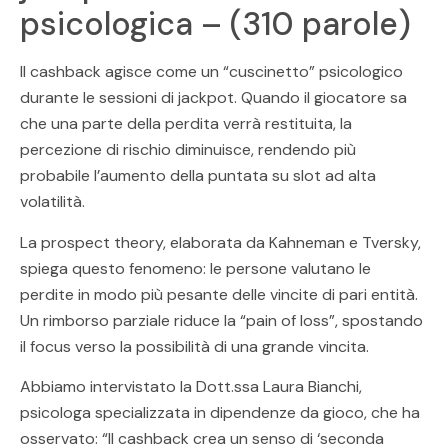
psicologica – (310 parole)
Il cashback agisce come un “cuscinetto” psicologico
durante le sessioni di jackpot. Quando il giocatore sa
che una parte della perdita verrà restituita, la
percezione di rischio diminuisce, rendendo più
probabile l’aumento della puntata su slot ad alta
volatilità.
La prospect theory, elaborata da Kahneman e Tversky,
spiega questo fenomeno: le persone valutano le
perdite in modo più pesante delle vincite di pari entità.
Un rimborso parziale riduce la “pain of loss”, spostando
il focus verso la possibilità di una grande vincita.
Abbiamo intervistato la Dott.ssa Laura Bianchi,
psicologa specializzata in dipendenze da gioco, che ha
osservato: “Il cashback crea un senso di ‘seconda