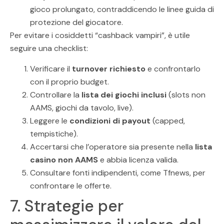
gioco prolungato, contraddicendo le linee guida di
protezione del giocatore.
Per evitare i cosiddetti “cashback vampiri”, è utile
seguire una checklist:
Verificare il
turnover richiesto
e confrontarlo
con il proprio budget.
Controllare la
lista dei giochi inclusi
(slots non
AAMS, giochi da tavolo, live).
Leggere le
condizioni di payout
(capped,
tempistiche).
Accertarsi che l’operatore sia presente nella
lista
casino non AAMS
e abbia licenza valida.
Consultare fonti indipendenti, come Tfnews, per
confrontare le offerte.
7. Strategie per