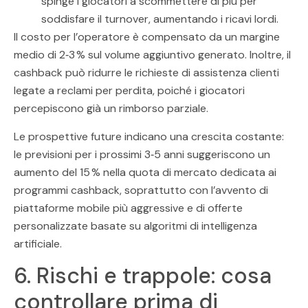
spinge i giocatori a scommettere di più per
soddisfare il turnover, aumentando i ricavi lordi.
Il costo per l’operatore è compensato da un margine
medio di 2‑3 % sul volume aggiuntivo generato. Inoltre, il
cashback può ridurre le richieste di assistenza clienti
legate a reclami per perdita, poiché i giocatori
percepiscono già un rimborso parziale.
Le prospettive future indicano una crescita costante:
le previsioni per i prossimi 3‑5 anni suggeriscono un
aumento del 15 % nella quota di mercato dedicata ai
programmi cashback, soprattutto con l’avvento di
piattaforme mobile più aggressive e di offerte
personalizzate basate su algoritmi di intelligenza
artificiale.
6. Rischi e trappole: cosa
controllare prima di