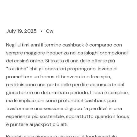
July 19, 2025
Cw
Negli ultimi anni il termine cashback è comparso con
sempre maggiore frequenza nei cataloghi promozionali
dei casinò online. Si tratta di una delle offerte più
“tattiche” che gli operatori propongono: invece di
promettere un bonus di benvenuto o free spin,
restituiscono una parte delle perdite accumulate dal
giocatore in un determinato periodo. L’idea è semplice,
ma le implicazioni sono profonde: il cashback può
trasformare una sessione di gioco “a perdita” in una
esperienza più sostenibile, soprattutto quando il focus
è puntare ai jackpot più alti.
Per chi vuole giocare in sicurezza, è fondamentale