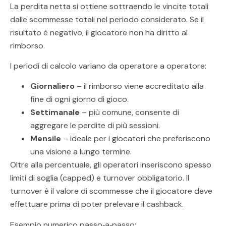
La perdita netta si ottiene sottraendo le vincite totali
dalle scommesse totali nel periodo considerato. Se il
risultato è negativo, il giocatore non ha diritto al
rimborso.
I periodi di calcolo variano da operatore a operatore:
Giornaliero
– il rimborso viene accreditato alla
fine di ogni giorno di gioco.
Settimanale
– più comune, consente di
aggregare le perdite di più sessioni.
Mensile
– ideale per i giocatori che preferiscono
una visione a lungo termine.
Oltre alla percentuale, gli operatori inseriscono spesso
limiti di soglia (capped) e turnover obbligatorio. Il
turnover è il valore di scommesse che il giocatore deve
effettuare prima di poter prelevare il cashback.
Esempio numerico passo‑a‑passo: