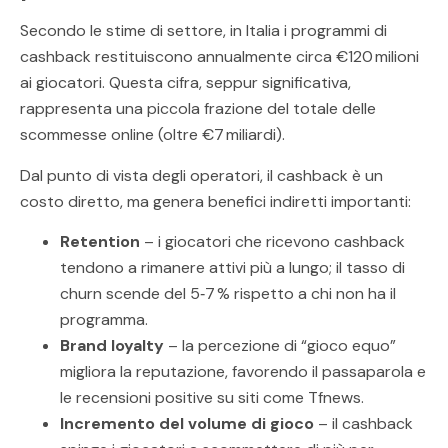
Secondo le stime di settore, in Italia i programmi di
cashback restituiscono annualmente circa €120 milioni
ai giocatori. Questa cifra, seppur significativa,
rappresenta una piccola frazione del totale delle
scommesse online (oltre €7 miliardi).
Dal punto di vista degli operatori, il cashback è un
costo diretto, ma genera benefici indiretti importanti:
Retention
– i giocatori che ricevono cashback
tendono a rimanere attivi più a lungo; il tasso di
churn scende del 5‑7 % rispetto a chi non ha il
programma.
Brand loyalty
– la percezione di “gioco equo”
migliora la reputazione, favorendo il passaparola e
le recensioni positive su siti come Tfnews.
Incremento del volume di gioco
– il cashback