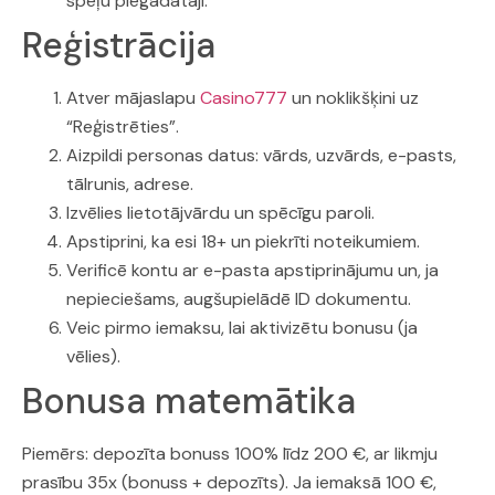
spēļu piegādātāji.
Reģistrācija
Atver mājaslapu
Casino777
un noklikšķini uz
“Reģistrēties”.
Aizpildi personas datus: vārds, uzvārds, e-pasts,
tālrunis, adrese.
Izvēlies lietotājvārdu un spēcīgu paroli.
Apstiprini, ka esi 18+ un piekrīti noteikumiem.
Verificē kontu ar e-pasta apstiprinājumu un, ja
nepieciešams, augšupielādē ID dokumentu.
Veic pirmo iemaksu, lai aktivizētu bonusu (ja
vēlies).
Bonusa matemātika
Piemērs: depozīta bonuss 100% līdz 200 €, ar likmju
prasību 35x (bonuss + depozīts). Ja iemaksā 100 €,