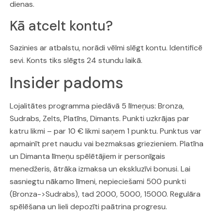
dienas.
Kā atcelt kontu?
Sazinies ar atbalstu, norādi vēlmi slēgt kontu. Identificē
sevi. Konts tiks slēgts 24 stundu laikā.
Insider padoms
Lojalitātes programma piedāvā 5 līmeņus: Bronza,
Sudrabs, Zelts, Platīns, Dimants. Punkti uzkrājas par
katru likmi – par 10 € likmi saņem 1 punktu. Punktus var
apmainīt pret naudu vai bezmaksas griezieniem. Platīna
un Dimanta līmeņu spēlētājiem ir personīgais
menedžeris, ātrāka izmaksa un ekskluzīvi bonusi. Lai
sasniegtu nākamo līmeni, nepieciešami 500 punkti
(Bronza->Sudrabs), tad 2000, 5000, 15000. Regulāra
spēlēšana un lieli depozīti paātrina progresu.