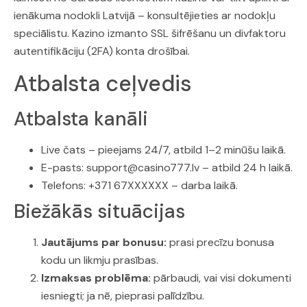
ienākuma nodokli Latvijā – konsultējieties ar nodokļu
speciālistu. Kazino izmanto SSL šifrēšanu un divfaktoru
autentifikāciju (2FA) konta drošībai.
Atbalsta ceļvedis
Atbalsta kanāli
Live čats – pieejams 24/7, atbild 1–2 minūšu laikā.
E-pasts: support@casino777.lv – atbild 24 h laikā.
Telefons: +371 67XXXXXX – darba laikā.
Biežākās situācijas
Jautājums par bonusu:
prasi precīzu bonusa
kodu un likmju prasības.
Izmaksas problēma:
pārbaudi, vai visi dokumenti
iesniegti; ja nē, pieprasi palīdzību.