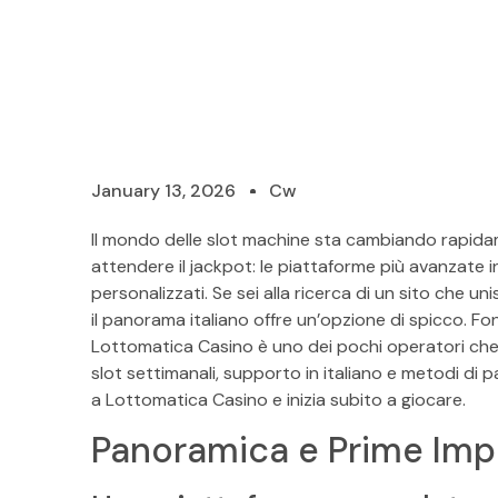
January 13, 2026
Cw
Il mondo delle slot machine sta cambiando rapidament
attendere il jackpot: le piattaforme più avanzate i
personalizzati. Se sei alla ricerca di un sito che un
il panorama italiano offre un’opzione di spicco. F
Lottomatica Casino è uno dei pochi operatori che co
slot settimanali, supporto in italiano e metodi di p
a Lottomatica Casino e inizia subito a giocare.
Panoramica e Prime Imp