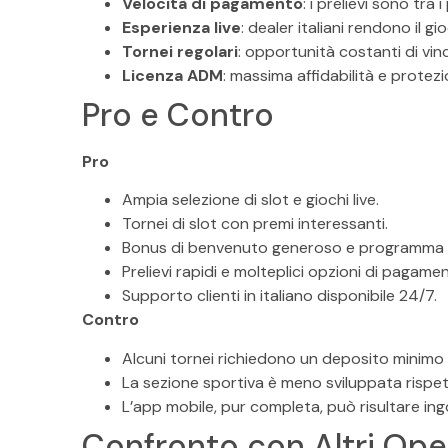
Velocità di pagamento
: i prelievi sono tra i 
Esperienza live
: dealer italiani rendono il gi
Tornei regolari
: opportunità costanti di vin
Licenza ADM
: massima affidabilità e protezi
Pro e Contro
Pro
Ampia selezione di slot e giochi live.
Tornei di slot con premi interessanti.
Bonus di benvenuto generoso e programma 
Prelievi rapidi e molteplici opzioni di pagame
Supporto clienti in italiano disponibile 24/7.
Contro
Alcuni tornei richiedono un deposito minimo 
La sezione sportiva è meno sviluppata rispett
L’app mobile, pur completa, può risultare in
Confronto con Altri Opera