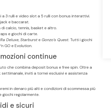
ci a 3 rulli e video slot a 5 rulli con bonus interattivi.
ckjack e baccarat.
i calcio, tennis, basket e altro.
craps e giochi di carte.
 Ra Deluxe
,
Starburst
e
Gonzo’s Quest
. Tutti i giochi
’n GO e Evolution.
omozioni continue
to che combina deposit bonus e free spin. Oltre a
 settimanale, inviti a tornei esclusivi e assistenza
remi in denaro più alti e condizioni di scommessa più
e giochi regolarmente.
di e sicuri