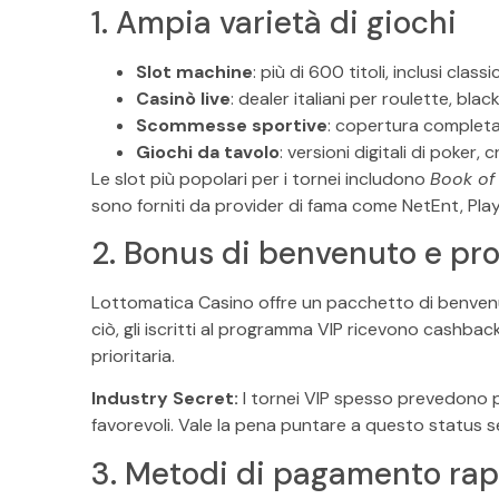
1. Ampia varietà di giochi
Slot machine
: più di 600 titoli, inclusi classi
Casinò live
: dealer italiani per roulette, bla
Scommesse sportive
: copertura completa d
Giochi da tavolo
: versioni digitali di poker, 
Le slot più popolari per i tornei includono
Book of
sono forniti da provider di fama come NetEnt, Play
2. Bonus di benvenuto e pr
Lottomatica Casino offre un pacchetto di benvenu
ciò, gli iscritti al programma VIP ricevono cashback
prioritaria.
Industry Secret:
I tornei VIP spesso prevedono p
favorevoli. Vale la pena puntare a questo status s
3. Metodi di pagamento rapi