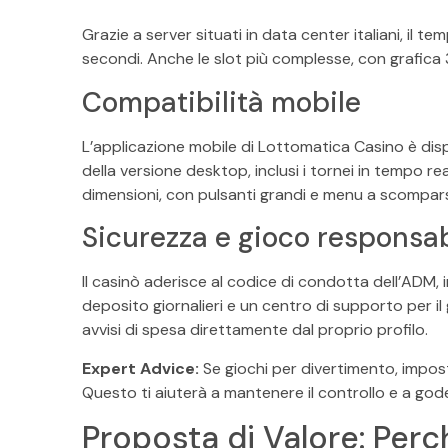
Grazie a server situati in data center italiani, il 
secondi. Anche le slot più complesse, con grafica 3
Compatibilità mobile
L’applicazione mobile di Lottomatica Casino è dispo
della versione desktop, inclusi i tornei in tempo re
dimensioni, con pulsanti grandi e menu a scompar
Sicurezza e gioco responsab
Il casinò aderisce al codice di condotta dell’ADM, 
deposito giornalieri e un centro di supporto per i
avvisi di spesa direttamente dal proprio profilo.
Expert Advice:
Se giochi per divertimento, imposta
Questo ti aiuterà a mantenere il controllo e a gode
Proposta di Valore: Per