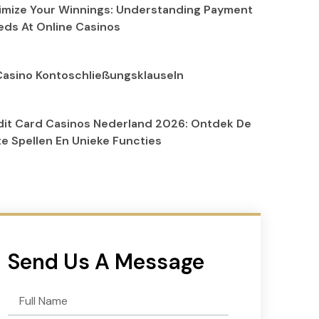
imize Your Winnings: Understanding Payment
ds At Online Casinos
Casino Kontoschließungsklauseln
dit Card Casinos Nederland 2026: Ontdek De
e Spellen En Unieke Functies
Send Us A Message