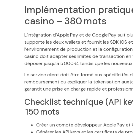
Implémentation pratique
casino – 380 mots
L’intégration d’Apple Pay et de Google Pay suit plu
supporte les deux wallets et fournit les SDK iOS et
l’environnement de production et la configuration d
casino doit adapter ses limites de transaction en 
déposer jusqu’à 5 000 €, tandis que les nouveaux 
Le service client doit être formé aux spécificités 
remboursement ou expliquer la tokenisation aux j
garantit une prise en charge rapide et professionn
Checklist technique (API ke
150 mots
Créer un compte développeur Apple Pay et 
Générer les API keys et les certificats de pr