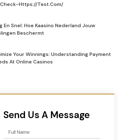
Check-Https://test.com/
ig En Snel: Hoe Kaasino Nederland Jouw
alingen Beschermt
imize Your Winnings: Understanding Payment
ds At Online Casinos
Send Us A Message