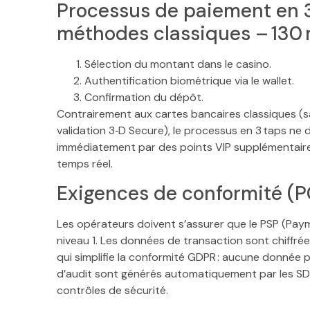
Processus de paiement en 3
méthodes classiques – 130
Sélection du montant dans le casino.
Authentification biométrique via le wallet.
Confirmation du dépôt.
Contrairement aux cartes bancaires classiques (sa
validation 3‑D Secure), le processus en 3 taps ne
immédiatement par des points VIP supplémentaires,
temps réel.
Exigences de conformité (P
Les opérateurs doivent s’assurer que le PSP (Payme
niveau 1. Les données de transaction sont chiffr
qui simplifie la conformité GDPR : aucune donnée p
d’audit sont générés automatiquement par les SDK,
contrôles de sécurité.