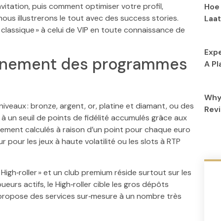
itation, puis comment optimiser votre profil,
Hoe 
 nous illustrerons le tout avec des success stories.
Laa
« classique » à celui de VIP en toute connaissance de
Expe
nnement des programmes
A Pl
Why
veaux : bronze, argent, or, platine et diamant, ou des
Revi
à un seuil de points de fidélité accumulés grâce aux
alement calculés à raison d’un point pour chaque euro
r pour les jeux à haute volatilité ou les slots à RTP
 High‑roller » et un club premium réside surtout sur les
ueurs actifs, le High‑roller cible les gros dépôts
 propose des services sur‑mesure à un nombre très