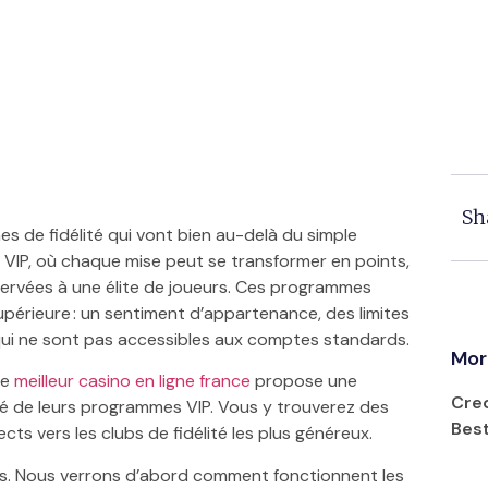
Sh
 de fidélité qui vont bien au-delà du simple
s VIP, où chaque mise peut se transformer en points,
ervées à une élite de joueurs. Ces programmes
upérieure : un sentiment d’appartenance, des limites
qui ne sont pas accessibles aux comptes standards.
Mor
te
meilleur casino en ligne france
propose une
Cre
té de leurs programmes VIP. Vous y trouverez des
Best
ects vers les clubs de fidélité les plus généreux.
. Nous verrons d’abord comment fonctionnent les