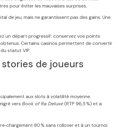
ères pour éviter les mauvaises surprises.
tal de jeu, mais ne garantissent pas des gains. Une
z un départ progressif : conservez vos points
 obtenus. Certains casinos permettent de convertir
du statut VIP.
 stories de joueurs
incipalement aux slots à volatilité moyenne.
 migré vers
Book of Ra Deluxe
(RTP 96,5 %) et a
 re‑chargement 80 % sans rollover et à un tournoi