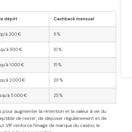
de dépôt
Cashback mensuel
squ’à 200 €
5 %
squ’à 500 €
10 %
qu’à 1 000 €
15 %
squ’à 2 000 €
20 %
usqu’à 5 000 €
25 %
pour augmenter la rétention et la valeur à vie du
ceptible de rester, de déposer régulièrement et de
tut VIP renforce l’image de marque du casino, le