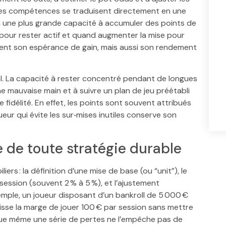
 Ces compétences se traduisent directement en une
en une plus grande capacité à accumuler des points de
m pour rester actif et quand augmenter la mise pour
ment son espérance de gain, mais aussi son rendement
ial. La capacité à rester concentré pendant de longues
ne mauvaise main et à suivre un plan de jeu préétabli
idélité. En effet, les points sont souvent attribués
eur qui évite les sur‑mises inutiles conserve son
e de toute stratégie durable
iers : la définition d’une mise de base (ou “unit”), le
ession (souvent 2 % à 5 %), et l’ajustement
ple, un joueur disposant d’un bankroll de 5 000 €
laisse la marge de jouer 100 € par session sans mettre
que même une série de pertes ne l’empêche pas de