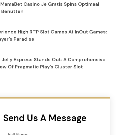
MamaBet Casino Je Gratis Spins Optimaal
t Benutten
rience High RTP Slot Games At InOut Games:
ayer’s Paradise
 Jelly Express Stands Out: A Comprehensive
ew Of Pragmatic Play’s Cluster Slot
Send Us A Message