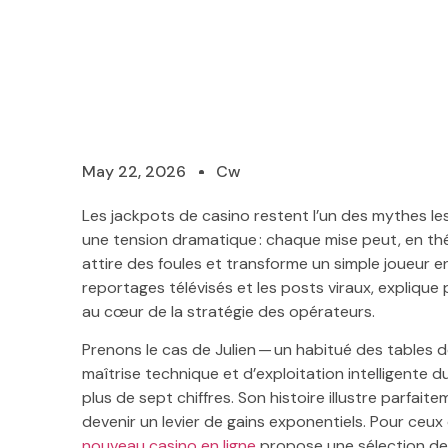
May 22, 2026
Cw
Les jackpots de casino restent l’un des mythes les 
une tension dramatique : chaque mise peut, en théo
attire des foules et transforme un simple joueur en
reportages télévisés et les posts viraux, explique
au cœur de la stratégie des opérateurs.
Prenons le cas de Julien — un habitué des tables d
maîtrise technique et d’exploitation intelligente 
plus de sept chiffres. Son histoire illustre parfa
devenir un levier de gains exponentiels. Pour ceux q
nouveau casino en ligne
propose une sélection de p