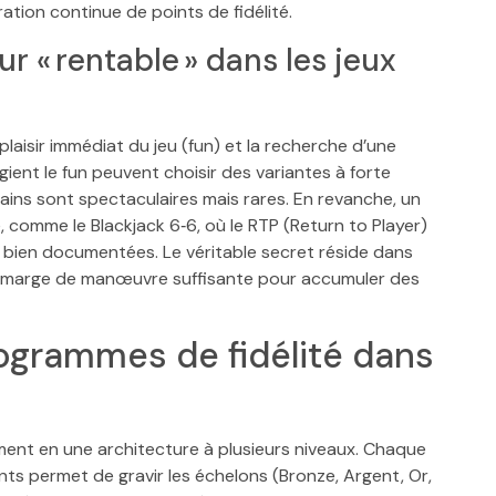
ération continue de points de fidélité.
eur « rentable » dans les jeux
plaisir immédiat du jeu (fun) et la recherche d’une
égient le fun peuvent choisir des variantes à forte
gains sont spectaculaires mais rares. En revanche, un
té, comme le Blackjack 6‑6, où le RTP (Return to Player)
t bien documentées. Le véritable secret réside dans
une marge de manœuvre suffisante pour accumuler des
grammes de fidélité dans
ment en une architecture à plusieurs niveaux. Chaque
nts permet de gravir les échelons (Bronze, Argent, Or,