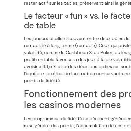
rester actif sur les tables, préservant ainsi la gén
Le facteur « fun » vs. le fact
de table
Les joueurs oscillent souvent entre deux pôles : le 
rentabilité à long terme (rentable). Ceux qui privil
volatilité, comme le Caribbean Stud Poker, où les 
profil rentable favorisera des jeux à faible volatili
avoisine 99,5 % et où les décisions optimales son
l’équilibre : profiter du fun tout en conservant 
points de fidélité.
Fonctionnement des pro
les casinos modernes
Les programmes de fidélité se déclinent générale
mise génère des points ; l’accumulation de ces poi