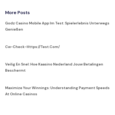
More Posts
Godz Casino Mobile App Im Test: Spielerlebnis Unterwegs
Genießen
Cw-Check-Https://test.com/
Veilig En Snel: Hoe Kaasino Nederland Jouw Betalingen
Beschermt
Maximize Your Winnings: Understanding Payment Speeds
At Online Casinos