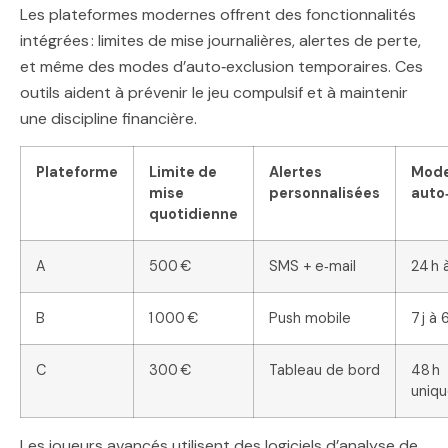
Les plateformes modernes offrent des fonctionnalités
intégrées : limites de mise journalières, alertes de perte,
et même des modes d’auto‑exclusion temporaires. Ces
outils aident à prévenir le jeu compulsif et à maintenir
une discipline financière.
Plateforme
Limite de
Alertes
Mod
mise
personnalisées
auto
quotidienne
A
500 €
SMS + e‑mail
24 h 
B
1 000 €
Push mobile
7 j à 
C
300 €
Tableau de bord
48 h
uniq
Les joueurs avancés utilisent des logiciels d’analyse de