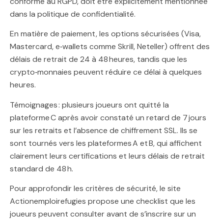
conforme au RGPD, doit être explicitement mentionnée
dans la politique de confidentialité.
En matière de paiement, les options sécurisées (Visa,
Mastercard, e‑wallets comme Skrill, Neteller) offrent des
délais de retrait de 24 à 48 heures, tandis que les
crypto‑monnaies peuvent réduire ce délai à quelques
heures.
Témoignages : plusieurs joueurs ont quitté la
plateforme C après avoir constaté un retard de 7 jours
sur les retraits et l’absence de chiffrement SSL. Ils se
sont tournés vers les plateformes A et B, qui affichent
clairement leurs certifications et leurs délais de retrait
standard de 48 h.
Pour approfondir les critères de sécurité, le site
Actionemploirefugies propose une checklist que les
joueurs peuvent consulter avant de s’inscrire sur un