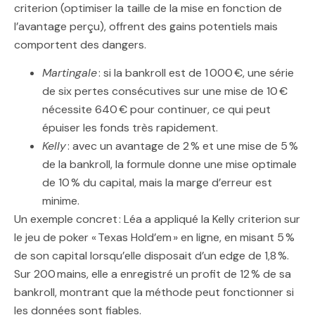
criterion (optimiser la taille de la mise en fonction de
l’avantage perçu), offrent des gains potentiels mais
comportent des dangers.
Martingale
: si la bankroll est de 1 000 €, une série
de six pertes consécutives sur une mise de 10 €
nécessite 640 € pour continuer, ce qui peut
épuiser les fonds très rapidement.
Kelly
: avec un avantage de 2 % et une mise de 5 %
de la bankroll, la formule donne une mise optimale
de 10 % du capital, mais la marge d’erreur est
minime.
Un exemple concret : Léa a appliqué la Kelly criterion sur
le jeu de poker « Texas Hold’em » en ligne, en misant 5 %
de son capital lorsqu’elle disposait d’un edge de 1,8 %.
Sur 200 mains, elle a enregistré un profit de 12 % de sa
bankroll, montrant que la méthode peut fonctionner si
les données sont fiables.