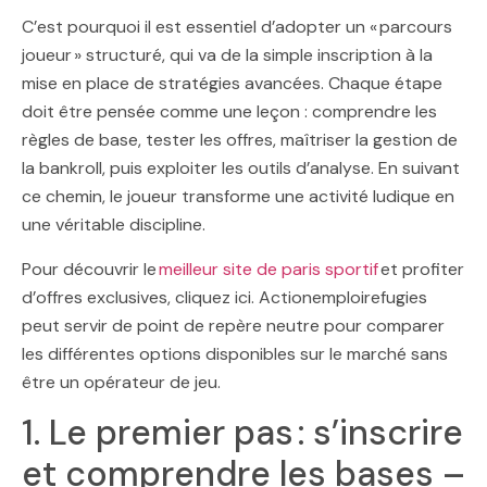
C’est pourquoi il est essentiel d’adopter un « parcours
joueur » structuré, qui va de la simple inscription à la
mise en place de stratégies avancées. Chaque étape
doit être pensée comme une leçon : comprendre les
règles de base, tester les offres, maîtriser la gestion de
la bankroll, puis exploiter les outils d’analyse. En suivant
ce chemin, le joueur transforme une activité ludique en
une véritable discipline.
Pour découvrir le
meilleur site de paris sportif
et profiter
d’offres exclusives, cliquez ici. Actionemploirefugies
peut servir de point de repère neutre pour comparer
les différentes options disponibles sur le marché sans
être un opérateur de jeu.
1. Le premier pas : s’inscrire
et comprendre les bases –