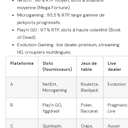
NetEnt : 96 % RTP moyen, slots à volatilité
moyenne (Mega Fortune).
Microgaming : 95,5 % RTP, large gamme de
jackpots progressifs.
Play’n GO : 97 % RTP, slots à haute volatilité (Book
of Dead).
Evolution Gaming : live dealer premium, streaming
HD, croupiers multilingues.
Plateforme
Slots
Jeux de
Live
(fournisseurs)
table
dealer
A
NetEnt,
Roulette,
Evolution
Microgaming
Blackjack
B
Play’n GO,
Poker,
Pragmatic
Yggdrasil
Baccarat
Live
C
Quickspin,
Craps,
Aucun