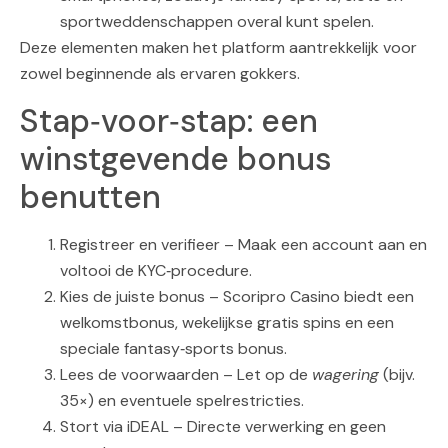
sportweddenschappen overal kunt spelen.
Deze elementen maken het platform aantrekkelijk voor
zowel beginnende als ervaren gokkers.
Stap‑voor‑stap: een
winstgevende bonus
benutten
Registreer en verifieer – Maak een account aan en
voltooi de KYC‑procedure.
Kies de juiste bonus – Scoripro Casino biedt een
welkomstbonus, wekelijkse gratis spins en een
speciale fantasy‑sports bonus.
Lees de voorwaarden – Let op de
wagering
(bijv.
35×) en eventuele spelrestricties.
Stort via iDEAL – Directe verwerking en geen