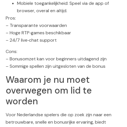
Mobiele toegankelijkheid: Speel via de app of
browser, overal en altijd.
Pros:
– Transparante voorwaarden
– Hoge RTP‑games beschikbaar
– 24/7 live‑chat support
Cons:
– Bonusomzet kan voor beginners uitdagend zijn
– Sommige spellen zijn uitgesloten van de bonus
Waarom je nu moet
overwegen om lid te
worden
Voor Nederlandse spelers die op zoek zijn naar een
betrouwbare, snelle en bonusrijke ervaring, biedt