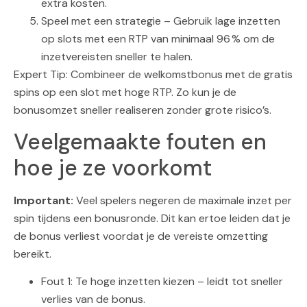
extra kosten.
Speel met een strategie – Gebruik lage inzetten
op slots met een RTP van minimaal 96 % om de
inzetvereisten sneller te halen.
Expert Tip: Combineer de welkomstbonus met de gratis
spins op een slot met hoge RTP. Zo kun je de
bonusomzet sneller realiseren zonder grote risico’s.
Veelgemaakte fouten en
hoe je ze voorkomt
Important:
Veel spelers negeren de maximale inzet per
spin tijdens een bonusronde. Dit kan ertoe leiden dat je
de bonus verliest voordat je de vereiste omzetting
bereikt.
Fout 1: Te hoge inzetten kiezen – leidt tot sneller
verlies van de bonus.