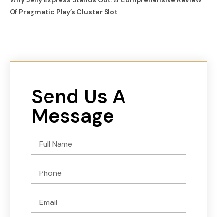
Of Pragmatic Play’s Cluster Slot
Send Us A
Message