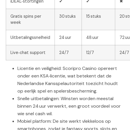
iDEAL‑stortingen
✔︎
✔︎
✖︎
Gratis spins per
30 stuks
15 stuks
20 st
week
Uitbetalingssnelheid
24 uur
48 uur
72 uu
Live‑chat support
24/7
12/7
24/7
Licentie en veiligheid: Scoripro Casino opereert
onder een KSA‑licentie, wat betekent dat de
Nederlandse Kansspelautoriteit toezicht houdt
op eerlijk spel en spelersbescherming.
Snelle uitbetalingen: Winsten worden meestal
binnen 24 uur verwerkt, een groot voordeel voor
wie snel cash wil.
Mobiel platform: De site werkt vlekkeloos op
smartphones, zodat je fantasy sports, slots en