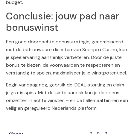
budget.
Conclusie: jouw pad naar
bonuswinst
Een goed doordachte bonusstrategie, gecombineerd
met de betrouwbare diensten van Scoripro Casino, kan
je speelervaring aanzienlijk verbeteren. Door de juiste
bonus te kiezen, de voorwaarden te respecteren en
verstandig te spelen, maximaliseer je je winstpotentieel.
Begin vandaag nog, gebruik de iDEAL‑storting en claim
je gratis spins. Met de juiste aanpak kun je de bonus
omzetten in echte winsten – en dat allemaal binnen een
veilig en gereguleerd Nederlands platform.