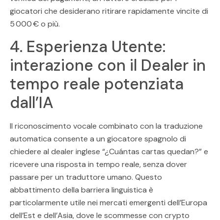
giocatori che desiderano ritirare rapidamente vincite di
5 000 € o più.
4. Esperienza Utente:
interazione con il Dealer in
tempo reale potenziata
dall’IA
Il riconoscimento vocale combinato con la traduzione
automatica consente a un giocatore spagnolo di
chiedere al dealer inglese “¿Cuántas cartas quedan?” e
ricevere una risposta in tempo reale, senza dover
passare per un traduttore umano. Questo
abbattimento della barriera linguistica è
particolarmente utile nei mercati emergenti dell’Europa
dell’Est e dell’Asia, dove le scommesse con crypto