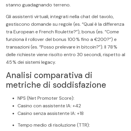
stanno guadagnando terreno.
Gli assistenti virtuali, integrati nella chat del tavolo,
gestiscono domande su regole (es. “Qual è la differenza
tra European e French Roulette?”), bonus (es. “Come
funziona il rollover del bonus 100 % fino a €200?”) e
transazioni (es. “Posso prelevare in bitcoin?”). Il 78 %
delle richieste viene risolto entro 30 secondi, rispetto al
45 % dei sistemi legacy.
Analisi comparativa di
metriche di soddisfazione
NPS (Net Promoter Score):
Casino con assistente IA: +42
Casino senza assistente IA: +18
Tempo medio di risoluzione (TTR):