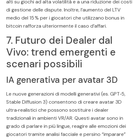
alti su giochi ad alta volatilità e a una riduzione dei costi
di gestione delle dispute. Inoltre, l’aumento del LTV
medio del 15 % per i giocatori che utilizzano bonus in
bitcoin rafforza ulteriormente il caso d’affari.
7. Futuro dei Dealer dal
Vivo: trend emergenti e
scenari possibili
IA generativa per avatar 3D
Le nuove generazioni di modelli generativi (es. GPT‑5,
Stable Diffusion 3) consentono di creare avatar 3D
ultra‑realistici che possono sostituire i dealer
tradizionali in ambienti VR/AR. Questi avatar sono in
grado di parlare in più lingue, reagire alle emozioni dei
giocatori tramite analisi facciale e persino “imparare”