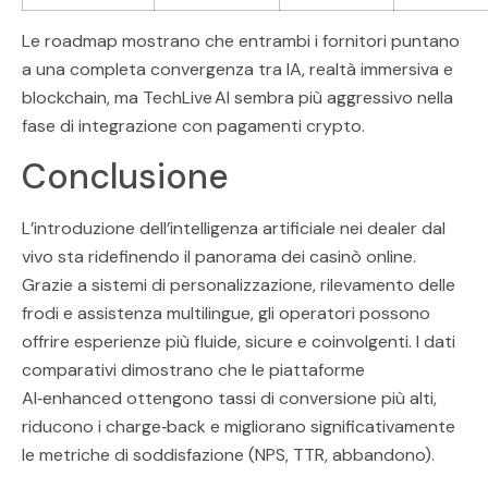
Le roadmap mostrano che entrambi i fornitori puntano
a una completa convergenza tra IA, realtà immersiva e
blockchain, ma TechLive AI sembra più aggressivo nella
fase di integrazione con pagamenti crypto.
Conclusione
L’introduzione dell’intelligenza artificiale nei dealer dal
vivo sta ridefinendo il panorama dei casinò online.
Grazie a sistemi di personalizzazione, rilevamento delle
frodi e assistenza multilingue, gli operatori possono
offrire esperienze più fluide, sicure e coinvolgenti. I dati
comparativi dimostrano che le piattaforme
AI‑enhanced ottengono tassi di conversione più alti,
riducono i charge‑back e migliorano significativamente
le metriche di soddisfazione (NPS, TTR, abbandono).