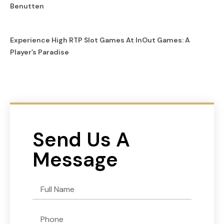
Benutten
Experience High RTP Slot Games At InOut Games: A
Player’s Paradise
Send Us A
Message