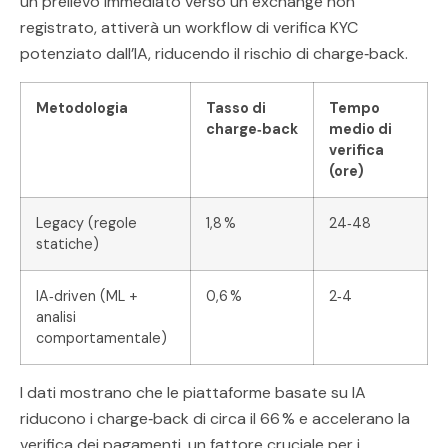
un prelievo immediato verso un exchange non
registrato, attiverà un workflow di verifica KYC
potenziato dall’IA, riducendo il rischio di charge‑back.
Metodologia
Tasso di
Tempo
charge‑back
medio di
verifica
(ore)
Legacy (regole
1,8 %
24‑48
statiche)
IA‑driven (ML +
0,6 %
2‑4
analisi
comportamentale)
I dati mostrano che le piattaforme basate su IA
riducono i charge‑back di circa il 66 % e accelerano la
verifica dei pagamenti, un fattore cruciale per i