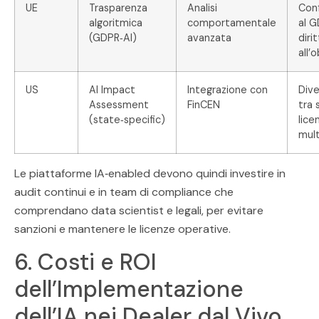
UE
Trasparenza
Analisi
Con
algoritmica
comportamentale
al 
(GDPR‑AI)
avanzata
diri
all’o
US
AI Impact
Integrazione con
Div
Assessment
FinCEN
tra 
(state‑specific)
lice
mult
Le piattaforme IA‑enabled devono quindi investire in
audit continui e in team di compliance che
comprendano data scientist e legali, per evitare
sanzioni e mantenere le licenze operative.
6. Costi e ROI
dell’Implementazione
dell’IA nei Dealer dal Vivo