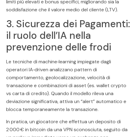
limiti più elevati e bonus specifici, migliorando sia la
soddisfazione che il valore medio del cliente (LTV).
3. Sicurezza dei Pagamenti:
il ruolo dell’IA nella
prevenzione delle frodi
Le tecniche di machine‑learning impiegate dagli
operatori IA‑driven analizzano pattern di
comportamento, geolocalizzazione, velocità di
transazione e combinazioni di asset (es. wallet crypto
vs carta di credito). Quando il modello rileva una
deviazione significativa, attiva un “alert” automatico e
blocca temporaneamente la transazione.
In pratica, un giocatore che effettua un deposito di
2 000 € in bitcoin da una VPN sconosciuta, seguito da