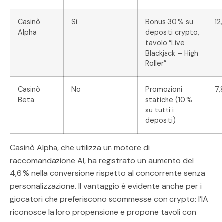
Casinò
Sì
Bonus 30 % su
12
Alpha
depositi crypto,
tavolo “Live
Blackjack – High
Roller”
Casinò
No
Promozioni
7,
Beta
statiche (10 %
su tutti i
depositi)
Casinò Alpha, che utilizza un motore di
raccomandazione AI, ha registrato un aumento del
4,6 % nella conversione rispetto al concorrente senza
personalizzazione. Il vantaggio è evidente anche per i
giocatori che preferiscono scommesse con crypto: l’IA
riconosce la loro propensione e propone tavoli con