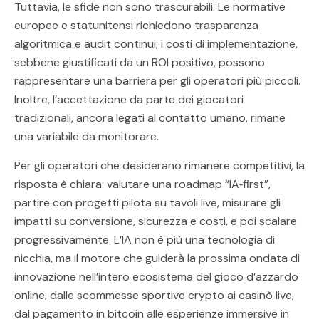
Tuttavia, le sfide non sono trascurabili. Le normative
europee e statunitensi richiedono trasparenza
algoritmica e audit continui; i costi di implementazione,
sebbene giustificati da un ROI positivo, possono
rappresentare una barriera per gli operatori più piccoli.
Inoltre, l’accettazione da parte dei giocatori
tradizionali, ancora legati al contatto umano, rimane
una variabile da monitorare.
Per gli operatori che desiderano rimanere competitivi, la
risposta è chiara: valutare una roadmap “IA‑first”,
partire con progetti pilota su tavoli live, misurare gli
impatti su conversione, sicurezza e costi, e poi scalare
progressivamente. L’IA non è più una tecnologia di
nicchia, ma il motore che guiderà la prossima ondata di
innovazione nell’intero ecosistema del gioco d’azzardo
online, dalle scommesse sportive crypto ai casinò live,
dal pagamento in bitcoin alle esperienze immersive in