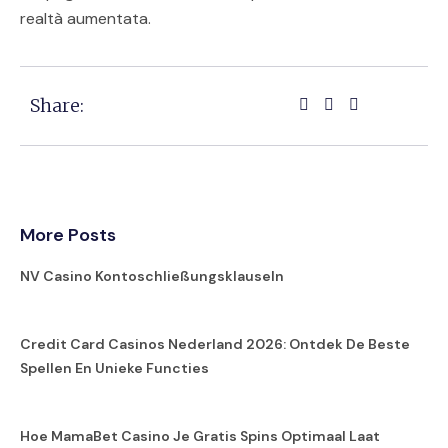
realtà aumentata.
Share:
More Posts
NV Casino Kontoschließungsklauseln
Credit Card Casinos Nederland 2026: Ontdek De Beste
Spellen En Unieke Functies
Hoe MamaBet Casino Je Gratis Spins Optimaal Laat