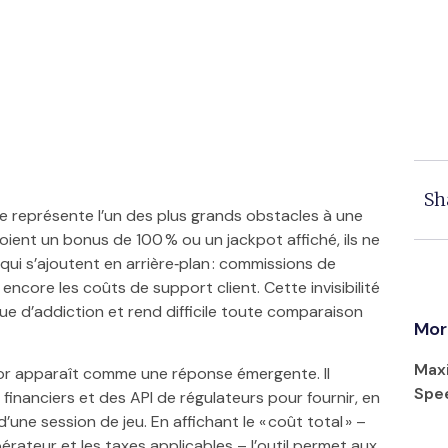
Sh
ne représente l’un des plus grands obstacles à une
oient un bonus de 100 % ou un jackpot affiché, ils ne
ui s’ajoutent en arrière‑plan : commissions de
encore les coûts de support client. Cette invisibilité
ue d’addiction et rend difficile toute comparaison
Mor
Max
tor apparaît comme une réponse émergente. Il
Spee
inanciers et des API de régulateurs pour fournir, en
’une session de jeu. En affichant le « coût total » –
pérateur et les taxes applicables – l’outil permet aux