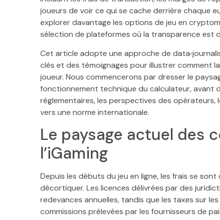
joueurs de voir ce qui se cache derrière chaque e
explorer davantage les options de jeu en cryptomo
sélection de plateformes où la transparence est d
Cet article adopte une approche de data‑journalism
clés et des témoignages pour illustrer comment la v
joueur. Nous commencerons par dresser le paysage
fonctionnement technique du calculateur, avant d’e
réglementaires, les perspectives des opérateurs, le
vers une norme internationale.
Le paysage actuel des 
l’iGaming
Depuis les débuts du jeu en ligne, les frais se sont 
décortiquer. Les licences délivrées par des jurid
redevances annuelles, tandis que les taxes sur les g
commissions prélevées par les fournisseurs de pai