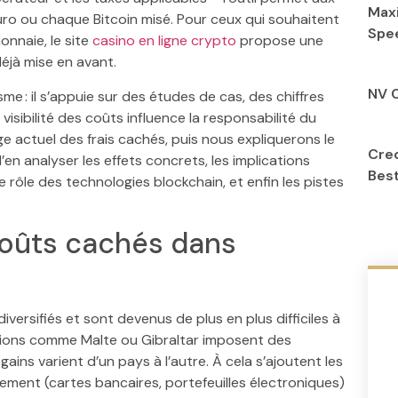
Max
uro ou chaque Bitcoin misé. Pour ceux qui souhaitent
Spee
nnaie, le site
casino en ligne crypto
propose une
éjà mise en avant.
NV 
e : il s’appuie sur des études de cas, des chiffres
isibilité des coûts influence la responsabilité du
 actuel des frais cachés, puis nous expliquerons le
Cre
n analyser les effets concrets, les implications
Best
 rôle des technologies blockchain, et enfin les pistes
coûts cachés dans
diversifiés et sont devenus de plus en plus difficiles à
ictions comme Malte ou Gibraltar imposent des
ains varient d’un pays à l’autre. À cela s’ajoutent les
ement (cartes bancaires, portefeuilles électroniques)