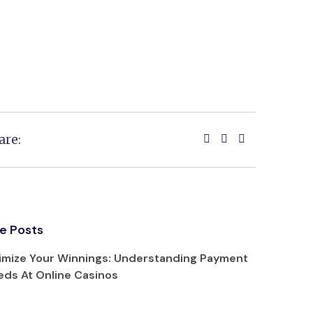
are:
e Posts
imize Your Winnings: Understanding Payment
ds At Online Casinos