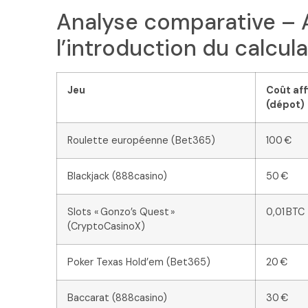
Analyse comparative – 
l’introduction du calcul
Jeu
Coût aff
(dépot)
Roulette européenne (Bet365)
100 €
Blackjack (888casino)
50 €
Slots « Gonzo’s Quest »
0,01 BTC
(CryptoCasinoX)
Poker Texas Hold’em (Bet365)
20 €
Baccarat (888casino)
30 €