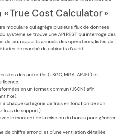
 True Cost Calculator »
re modulaire qui agrège plusieurs flux de données
r du système se trouve une API REST qui interroge des
s de jeu, rapports annuels des opérateurs, listes de
 études de marché de cabinets d’audit.
les sites des autorités (UKGC, MGA, ARJEL) et
e licence.
ansformées en un format commun (JSON) afin
t fixe).
s à chaque catégorie de frais en fonction de son
 > frais de support).
 avec le montant de la mise ou du bonus pour générer
e de chiffre arrondi et d’une ventilation détaillée,