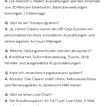
A:
Die meisten E‑Wallet‑Auszahlungen werden innerhalb
von 30 Minuten bearbeitet, Banküberweisungen
benötigen 1‑3 Werktage.
Q:
Gibt es ein Treueprogramm?
A:
Ja, Lemon Casino bietet ein VIP‑Club‑System mit
personalisierten Boni, schnelleren Auszahlungen und
einem eigenen Account‑Manager.
Q:
Welche Zahlungsmethoden werden akzeptiert?
A:
Kreditkarten, Sofortüberweisung, Trustly, Skrill,
Neteller und ausgewählte Kryptowährungen.
Q:
Kann ich verantwortungsbewusst spielen?
A:
Absolut. Das Casino stellt Limits, Selbstausschluss
und Beratungslinks zu Spielsucht‑Hilfe bereit.
Q:
Gibt es einen Live‑Chat?
A:
Der Kundensupport ist 24/7 per Live‑Chat, E‑Mail