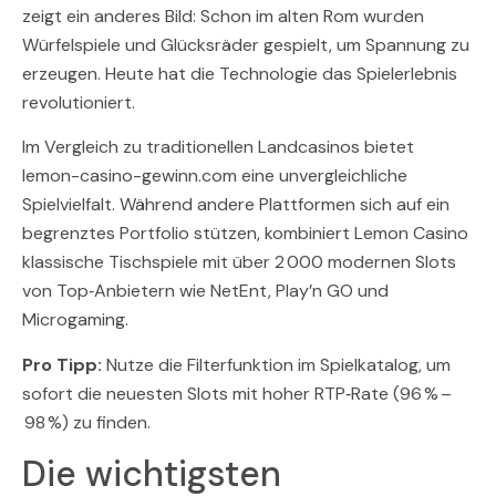
zeigt ein anderes Bild: Schon im alten Rom wurden
Würfelspiele und Glücksräder gespielt, um Spannung zu
erzeugen. Heute hat die Technologie das Spielerlebnis
revolutioniert.
Im Vergleich zu traditionellen Landcasinos bietet
lemon-casino-gewinn.com eine unvergleichliche
Spielvielfalt. Während andere Plattformen sich auf ein
begrenztes Portfolio stützen, kombiniert Lemon Casino
klassische Tischspiele mit über 2 000 modernen Slots
von Top‑Anbietern wie NetEnt, Play’n GO und
Microgaming.
Pro Tipp:
Nutze die Filterfunktion im Spielkatalog, um
sofort die neuesten Slots mit hoher RTP‑Rate (96 % –
98 %) zu finden.
Die wichtigsten