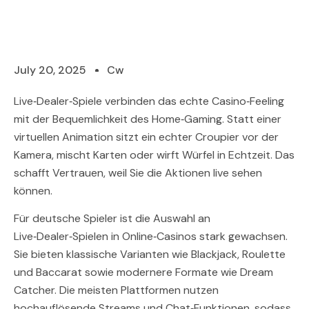
July 20, 2025
Cw
Live‑Dealer‑Spiele verbinden das echte Casino‑Feeling
mit der Bequemlichkeit des Home‑Gaming. Statt einer
virtuellen Animation sitzt ein echter Croupier vor der
Kamera, mischt Karten oder wirft Würfel in Echtzeit. Das
schafft Vertrauen, weil Sie die Aktionen live sehen
können.
Für deutsche Spieler ist die Auswahl an
Live‑Dealer‑Spielen in Online‑Casinos stark gewachsen.
Sie bieten klassische Varianten wie Blackjack, Roulette
und Baccarat sowie modernere Formate wie Dream
Catcher. Die meisten Plattformen nutzen
hochauflösende Streams und Chat‑Funktionen, sodass