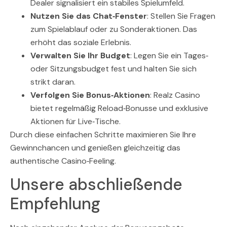
Dealer signalisiert ein stabiles Spielumfeld.
Nutzen Sie das Chat‑Fenster
: Stellen Sie Fragen
zum Spielablauf oder zu Sonderaktionen. Das
erhöht das soziale Erlebnis.
Verwalten Sie Ihr Budget
: Legen Sie ein Tages‑
oder Sitzungsbudget fest und halten Sie sich
strikt daran.
Verfolgen Sie Bonus‑Aktionen
: Realz Casino
bietet regelmäßig Reload‑Bonusse und exklusive
Aktionen für Live‑Tische.
Durch diese einfachen Schritte maximieren Sie Ihre
Gewinnchancen und genießen gleichzeitig das
authentische Casino‑Feeling.
Unsere abschließende
Empfehlung