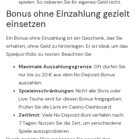
spielen. So riskieren Sie Ihr eigenes Geld nicht.
Bonus ohne Einzahlung gezielt
einsetzen
Ein Bonus ohne Einzahlung ist ein Geschenk, das Sie
erhalten, ohne Geld zu hinterlegen. Er ist ideal, um das
Spielportfolio zu testen. Beachten Sie:
Maximale Auszahlungsgrenze
: Oft dürfen Sie
nur bis zu 20 € aus dem No‑Deposit‑Bonus
auszahlen.
Spieleinschränkungen
: Nicht alle Slots oder
Live‑Tische sind für diesen Bonus freigegeben.
Prüfen Sie die Liste im Casino‑Dashboard.
Zeitlimit
: Viele No‑Deposit‑Boni verfallen nach
7 Tagen. Nutzen Sie die Zeit, um verschiedene
Spiele auszuprobieren.