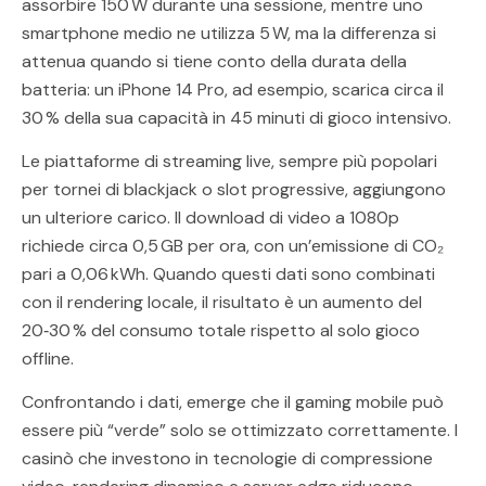
assorbire 150 W durante una sessione, mentre uno
smartphone medio ne utilizza 5 W, ma la differenza si
attenua quando si tiene conto della durata della
batteria: un iPhone 14 Pro, ad esempio, scarica circa il
30 % della sua capacità in 45 minuti di gioco intensivo.
Le piattaforme di streaming live, sempre più popolari
per tornei di blackjack o slot progressive, aggiungono
un ulteriore carico. Il download di video a 1080p
richiede circa 0,5 GB per ora, con un’emissione di CO₂
pari a 0,06 kWh. Quando questi dati sono combinati
con il rendering locale, il risultato è un aumento del
20‑30 % del consumo totale rispetto al solo gioco
offline.
Confrontando i dati, emerge che il gaming mobile può
essere più “verde” solo se ottimizzato correttamente. I
casinò che investono in tecnologie di compressione