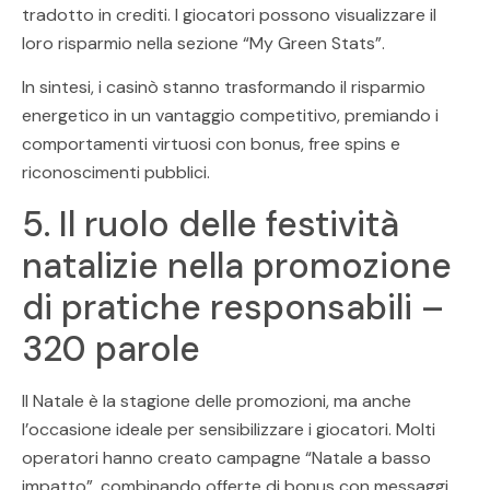
tradotto in crediti. I giocatori possono visualizzare il
loro risparmio nella sezione “My Green Stats”.
In sintesi, i casinò stanno trasformando il risparmio
energetico in un vantaggio competitivo, premiando i
comportamenti virtuosi con bonus, free spins e
riconoscimenti pubblici.
5. Il ruolo delle festività
natalizie nella promozione
di pratiche responsabili –
320 parole
Il Natale è la stagione delle promozioni, ma anche
l’occasione ideale per sensibilizzare i giocatori. Molti
operatori hanno creato campagne “Natale a basso
impatto”, combinando offerte di bonus con messaggi