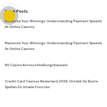
More Posts
Maximize Your Winnings: Understanding Payment Speeds
At Online Casinos
Maximize Your Winnings: Understanding Payment Speeds
At Online Casinos
NV Casino Kontoschließungsklauseln
Credit Card Casinos Nederland 2026: Ontdek De Beste
Spellen En Unieke Functies