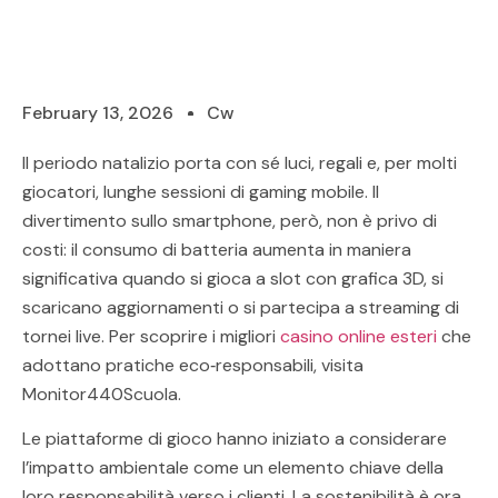
February 13, 2026
Cw
Il periodo natalizio porta con sé luci, regali e, per molti
giocatori, lunghe sessioni di gaming mobile. Il
divertimento sullo smartphone, però, non è privo di
costi: il consumo di batteria aumenta in maniera
significativa quando si gioca a slot con grafica 3D, si
scaricano aggiornamenti o si partecipa a streaming di
tornei live. Per scoprire i migliori
casino online esteri
che
adottano pratiche eco‑responsabili, visita
Monitor440Scuola.
Le piattaforme di gioco hanno iniziato a considerare
l’impatto ambientale come un elemento chiave della
loro responsabilità verso i clienti. La sostenibilità è ora