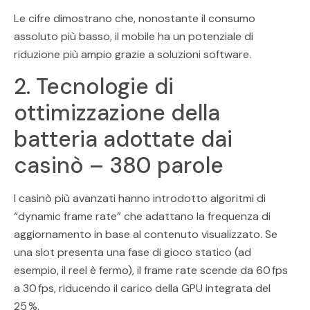
Le cifre dimostrano che, nonostante il consumo
assoluto più basso, il mobile ha un potenziale di
riduzione più ampio grazie a soluzioni software.
2. Tecnologie di
ottimizzazione della
batteria adottate dai
casinò – 380 parole
I casinò più avanzati hanno introdotto algoritmi di
“dynamic frame rate” che adattano la frequenza di
aggiornamento in base al contenuto visualizzato. Se
una slot presenta una fase di gioco statico (ad
esempio, il reel è fermo), il frame rate scende da 60 fps
a 30 fps, riducendo il carico della GPU integrata del
25 %.