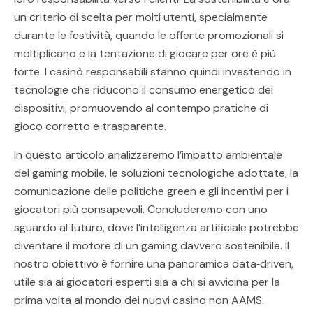
un criterio di scelta per molti utenti, specialmente
durante le festività, quando le offerte promozionali si
moltiplicano e la tentazione di giocare per ore è più
forte. I casinò responsabili stanno quindi investendo in
tecnologie che riducono il consumo energetico dei
dispositivi, promuovendo al contempo pratiche di
gioco corretto e trasparente.
In questo articolo analizzeremo l’impatto ambientale
del gaming mobile, le soluzioni tecnologiche adottate, la
comunicazione delle politiche green e gli incentivi per i
giocatori più consapevoli. Concluderemo con uno
sguardo al futuro, dove l’intelligenza artificiale potrebbe
diventare il motore di un gaming davvero sostenibile. Il
nostro obiettivo è fornire una panoramica data‑driven,
utile sia ai giocatori esperti sia a chi si avvicina per la
prima volta al mondo dei nuovi casino non AAMS.