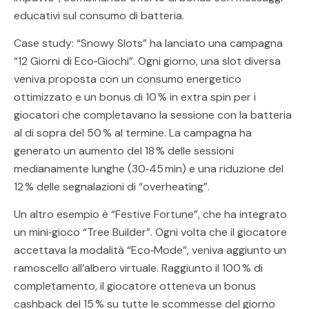
educativi sul consumo di batteria.
Case study: “Snowy Slots” ha lanciato una campagna
“12 Giorni di Eco‑Giochi”. Ogni giorno, una slot diversa
veniva proposta con un consumo energetico
ottimizzato e un bonus di 10 % in extra spin per i
giocatori che completavano la sessione con la batteria
al di sopra del 50 % al termine. La campagna ha
generato un aumento del 18 % delle sessioni
medianamente lunghe (30‑45 min) e una riduzione del
12 % delle segnalazioni di “overheating”.
Un altro esempio è “Festive Fortune”, che ha integrato
un mini‑gioco “Tree Builder”. Ogni volta che il giocatore
accettava la modalità “Eco‑Mode”, veniva aggiunto un
ramoscello all’albero virtuale. Raggiunto il 100 % di
completamento, il giocatore otteneva un bonus
cashback del 15 % su tutte le scommesse del giorno