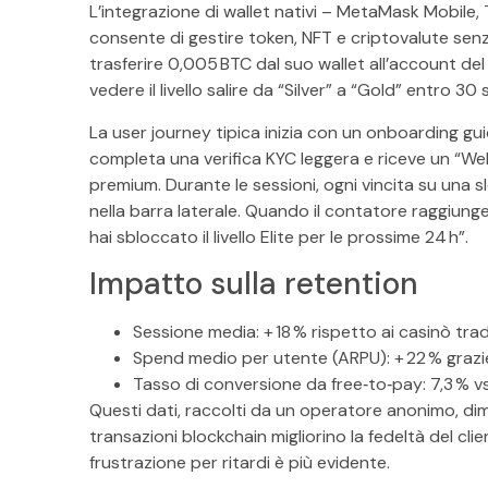
L’integrazione di wallet nativi – MetaMask Mobile, T
consente di gestire token, NFT e criptovalute senz
trasferire 0,005 BTC dal suo wallet all’account d
vedere il livello salire da “Silver” a “Gold” entro 30
La user journey tipica inizia con un onboarding guida
completa una verifica KYC leggera e riceve un “We
premium. Durante le sessioni, ogni vincita su una sl
nella barra laterale. Quando il contatore raggiunge l
hai sbloccato il livello Elite per le prossime 24 h”.
Impatto sulla retention
Sessione media: + 18 % rispetto ai casinò tradi
Spend medio per utente (ARPU): + 22 % grazi
Tasso di conversione da free‑to‑pay: 7,3 % vs 
Questi dati, raccolti da un operatore anonimo, di
transazioni blockchain migliorino la fedeltà del cli
frustrazione per ritardi è più evidente.