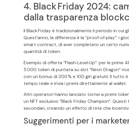
4. Black Friday 2024: c
dalla trasparenza block
Il Black Friday è tradizionalmente il periodo in cui 
Quest’anno, la differenza è la “proof‑of‑play”: i 
smart contract, di aver completato un certo nume
quantità di token.
Esempio di offerta “Flash‑Level‑Up”: per le prime 4
5 000 token di puntata su slot “Neon Dragon” ric
con un bonus di 200 % e 100 giri gratuiti. Il tutto 
tempo reale e invia i premi direttamente al wallet.
Altri operatori hanno lanciato tornei a premi token
un NFT esclusivo “Black Friday Champion”. Questi
secondari, creando un effetto di rete che incentiva
Suggerimenti per i markete