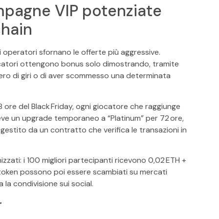
ampagne VIP potenziate
chain
gli operatori sfornano le offerte più aggressive.
giocatori ottengono bonus solo dimostrando, tramite
ro di giri o di aver scommesso una determinata
8 ore del Black Friday, ogni giocatore che raggiunge
eve un upgrade temporaneo a “Platinum” per 72 ore,
è gestito da un contratto che verifica le transazioni in
izzati: i 100 migliori partecipanti ricevono 0,02 ETH +
 token possono poi essere scambiati su mercati
 la condivisione sui social.
r