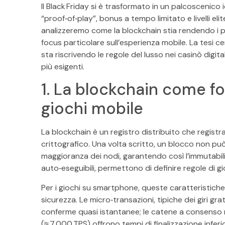
Il Black Friday si è trasformato in un palcoscenico
“proof‑of‑play”, bonus a tempo limitato e livelli eli
analizzeremo come la blockchain stia rendendo i pro
focus particolare sull’esperienza mobile. La tesi ce
sta riscrivendo le regole del lusso nei casinò digit
più esigenti.
1. La blockchain come f
giochi mobile
La blockchain è un registro distribuito che regist
crittografico. Una volta scritto, un blocco non pu
maggioranza dei nodi, garantendo così l’immutabil
auto‑eseguibili, permettono di definire regole di
Per i giochi su smartphone, queste caratteristiche
sicurezza. Le micro‑transazioni, tipiche dei giri gra
conferme quasi istantanee; le catene a consenso
(≈ 7 000 TPS) offrono tempi di finalizzazione inferi