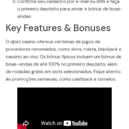
Confirme seu cadastro por e-mail ou SMS e faça
o primeiro depósito para ativar o bônus de boas-
vindas.
Key Features & Bonuses
O qbet casino oferece centenas de jogos de
provedores renomados, como slots, roleta, blackjack e
cassino ao vivo. Os bônus típicos incluem um bônus de
boas-vindas de até 100% no primeiro depósito, além
de rodadas grátis em slots selecionados. Fique atento
às promoções semanais, como cashback e torneios.