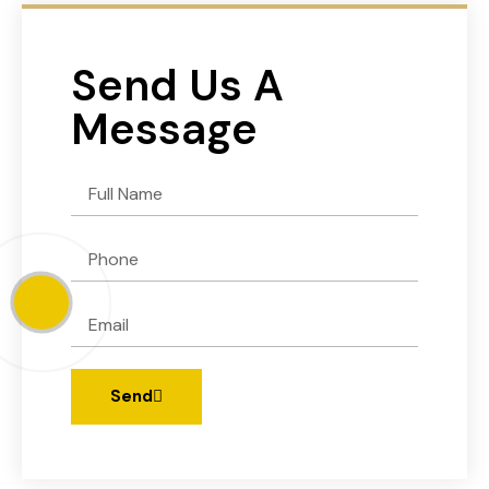
Send Us A
Message
Send