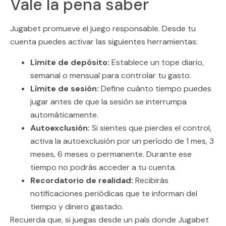
Vale la pena saber
Jugabet promueve el juego responsable. Desde tu
cuenta puedes activar las siguientes herramientas:
Límite de depósito:
Establece un tope diario,
semanal o mensual para controlar tu gasto.
Límite de sesión:
Define cuánto tiempo puedes
jugar antes de que la sesión se interrumpa
automáticamente.
Autoexclusión:
Si sientes que pierdes el control,
activa la autoexclusión por un período de 1 mes, 3
meses, 6 meses o permanente. Durante ese
tiempo no podrás acceder a tu cuenta.
Recordatorio de realidad:
Recibirás
notificaciones periódicas que te informan del
tiempo y dinero gastado.
Recuerda que, si juegas desde un país donde Jugabet