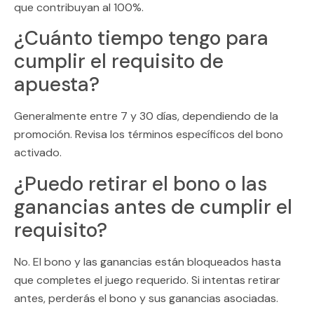
que contribuyan al 100%.
¿Cuánto tiempo tengo para
cumplir el requisito de
apuesta?
Generalmente entre 7 y 30 días, dependiendo de la
promoción. Revisa los términos específicos del bono
activado.
¿Puedo retirar el bono o las
ganancias antes de cumplir el
requisito?
No. El bono y las ganancias están bloqueados hasta
que completes el juego requerido. Si intentas retirar
antes, perderás el bono y sus ganancias asociadas.