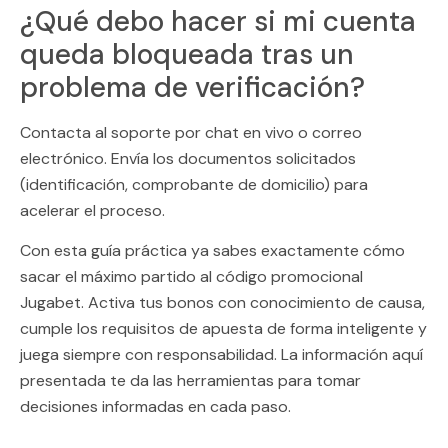
¿Qué debo hacer si mi cuenta
queda bloqueada tras un
problema de verificación?
Contacta al soporte por chat en vivo o correo
electrónico. Envía los documentos solicitados
(identificación, comprobante de domicilio) para
acelerar el proceso.
Con esta guía práctica ya sabes exactamente cómo
sacar el máximo partido al código promocional
Jugabet. Activa tus bonos con conocimiento de causa,
cumple los requisitos de apuesta de forma inteligente y
juega siempre con responsabilidad. La información aquí
presentada te da las herramientas para tomar
decisiones informadas en cada paso.