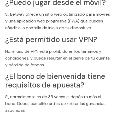
¿Puedo jugar desde el móvil?
Sí, Betway ofrece un sitio web optimizado para móviles
y una aplicación web progresiva (PWA) que puedes
añadir a la pantalla de inicio de tu dispositivo.
¿Está permitido usar VPN?
No, el uso de VPN está prohibido en los términos y
condiciones, y puede resultar en el cierre de tu cuenta
y pérdida de fondos.
¿El bono de bienvenida tiene
requisitos de apuesta?
Sí, normalmente es de 35 veces el depósito más el
bono. Debes cumplirlo antes de retirar las ganancias
asociadas.