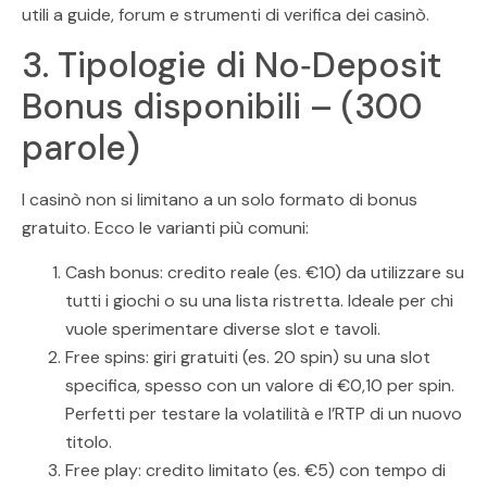
utili a guide, forum e strumenti di verifica dei casinò.
3. Tipologie di No‑Deposit
Bonus disponibili – (300
parole)
I casinò non si limitano a un solo formato di bonus
gratuito. Ecco le varianti più comuni:
Cash bonus: credito reale (es. €10) da utilizzare su
tutti i giochi o su una lista ristretta. Ideale per chi
vuole sperimentare diverse slot e tavoli.
Free spins: giri gratuiti (es. 20 spin) su una slot
specifica, spesso con un valore di €0,10 per spin.
Perfetti per testare la volatilità e l’RTP di un nuovo
titolo.
Free play: credito limitato (es. €5) con tempo di