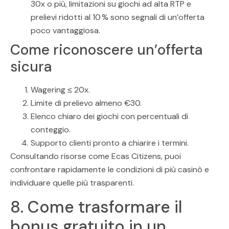
30x o più, limitazioni su giochi ad alta RTP e
prelievi ridotti al 10 % sono segnali di un’offerta
poco vantaggiosa.
Come riconoscere un’offerta
sicura
Wagering ≤ 20x.
Limite di prelievo almeno €30.
Elenco chiaro dei giochi con percentuali di
conteggio.
Supporto clienti pronto a chiarire i termini.
Consultando risorse come Ecas Citizens, puoi
confrontare rapidamente le condizioni di più casinò e
individuare quelle più trasparenti.
8. Come trasformare il
bonus gratuito in un