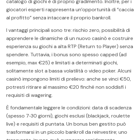
catalogo di giochi è di proprio gradimento. Inoltre, per i
giocatori esperti rappresenta un’opportunità di “caccia
al profitto” senza intaccare il proprio bankroll.
I vantaggi principali sono tre: rischio zero, possibilità di
apprendere le dinamiche di un nuovo casinò e costruire
esperienza su giochi a alta RTP (Return to Player) senza
spendere. Tuttavia, i bonus sono spesso capped (ad
esempio, max €25) e limitati a determinati giochi,
solitamente slot a bassa volatilità o video poker. Alcuni
casinò impongono limiti di prelievo: anche se vinci €50,
potresti ritirare al massimo €20 finché non soddisfi i
requisiti di wagering.
È fondamentale leggere le condizioni: data di scadenza
(spesso 7‑30 giorni), giochi esclusi (blackjack, roulette
live) e requisiti di puntata. Un bonus ben gestito può
trasformarsi in un piccolo bankroll da reinvestire; uno