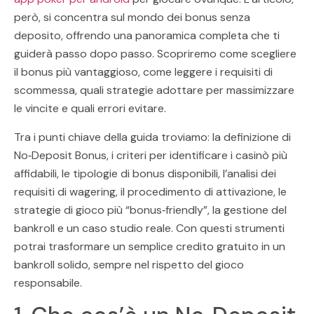
però, si concentra sul mondo dei bonus senza
deposito, offrendo una panoramica completa che ti
guiderà passo dopo passo. Scopriremo come scegliere
il bonus più vantaggioso, come leggere i requisiti di
scommessa, quali strategie adottare per massimizzare
le vincite e quali errori evitare.
Tra i punti chiave della guida troviamo: la definizione di
No‑Deposit Bonus, i criteri per identificare i casinò più
affidabili, le tipologie di bonus disponibili, l’analisi dei
requisiti di wagering, il procedimento di attivazione, le
strategie di gioco più “bonus‑friendly”, la gestione del
bankroll e un caso studio reale. Con questi strumenti
potrai trasformare un semplice credito gratuito in un
bankroll solido, sempre nel rispetto del gioco
responsabile.