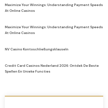
Maximize Your Winnings: Understanding Payment Speeds
At Online Casinos
Maximize Your Winnings: Understanding Payment Speeds
At Online Casinos
NV Casino Kontoschließungsklauseln
Credit Card Casinos Nederland 2026: Ontdek De Beste
Spellen En Unieke Functies