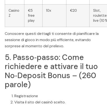
Casino
€5
10x
€20
Slot,
Z
free
roulette
play
live (10 
Conoscere questi dettagli ti consente di pianificare la
sessione di gioco in modo più efficiente, evitando
sorprese al momento del prelievo.
5. Passo‑passo: Come
richiedere e attivare il tuo
No‑Deposit Bonus – (260
parole)
Registrazione
Visita il sito del casinò scelto.