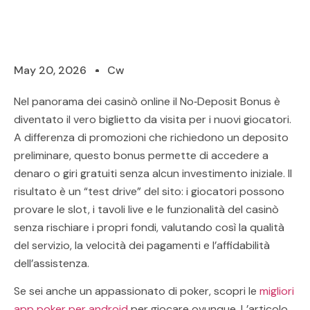
May 20, 2026
Cw
Nel panorama dei casinò online il No‑Deposit Bonus è
diventato il vero biglietto da visita per i nuovi giocatori.
A differenza di promozioni che richiedono un deposito
preliminare, questo bonus permette di accedere a
denaro o giri gratuiti senza alcun investimento iniziale. Il
risultato è un “test drive” del sito: i giocatori possono
provare le slot, i tavoli live e le funzionalità del casinò
senza rischiare i propri fondi, valutando così la qualità
del servizio, la velocità dei pagamenti e l’affidabilità
dell’assistenza.
Se sei anche un appassionato di poker, scopri le
migliori
app poker per android
per giocare ovunque. L’articolo,