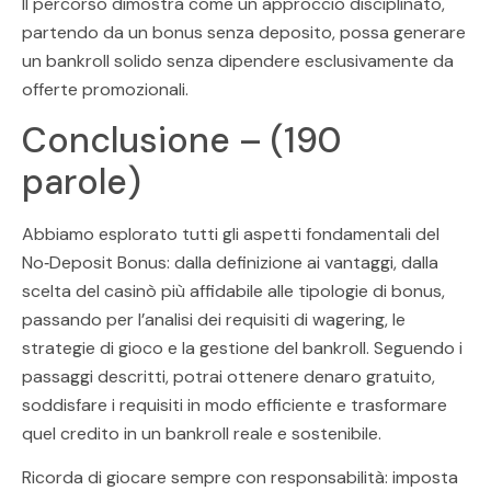
Il percorso dimostra come un approccio disciplinato,
partendo da un bonus senza deposito, possa generare
un bankroll solido senza dipendere esclusivamente da
offerte promozionali.
Conclusione – (190
parole)
Abbiamo esplorato tutti gli aspetti fondamentali del
No‑Deposit Bonus: dalla definizione ai vantaggi, dalla
scelta del casinò più affidabile alle tipologie di bonus,
passando per l’analisi dei requisiti di wagering, le
strategie di gioco e la gestione del bankroll. Seguendo i
passaggi descritti, potrai ottenere denaro gratuito,
soddisfare i requisiti in modo efficiente e trasformare
quel credito in un bankroll reale e sostenibile.
Ricorda di giocare sempre con responsabilità: imposta