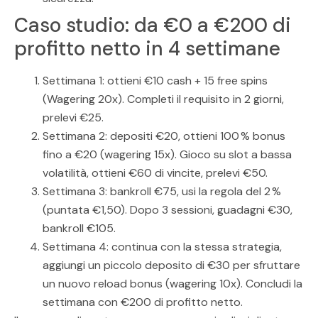
Caso studio: da €0 a €200 di
profitto netto in 4 settimane
Settimana 1: ottieni €10 cash + 15 free spins
(Wagering 20x). Completi il requisito in 2 giorni,
prelevi €25.
Settimana 2: depositi €20, ottieni 100 % bonus
fino a €20 (wagering 15x). Gioco su slot a bassa
volatilità, ottieni €60 di vincite, prelevi €50.
Settimana 3: bankroll €75, usi la regola del 2 %
(puntata €1,50). Dopo 3 sessioni, guadagni €30,
bankroll €105.
Settimana 4: continua con la stessa strategia,
aggiungi un piccolo deposito di €30 per sfruttare
un nuovo reload bonus (wagering 10x). Concludi la
settimana con €200 di profitto netto.