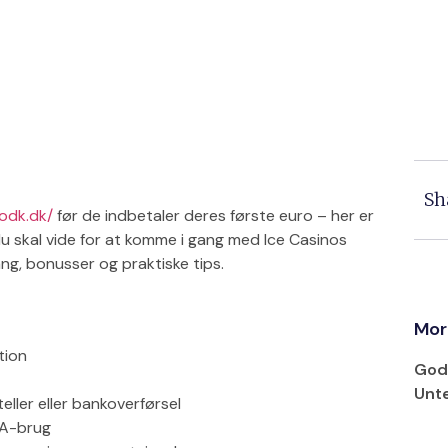
Sh
nodk.dk/
før de indbetaler deres første euro – her er
u skal vide for at komme i gang med Ice Casinos
ng, bonusser og praktiske tips.
Mor
tion
Godz
Unt
eller eller bankoverførsel
PWA-brug