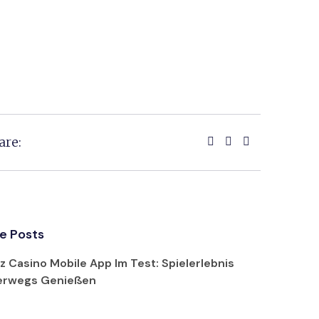
are:
e Posts
 Casino Mobile App Im Test: Spielerlebnis
erwegs Genießen