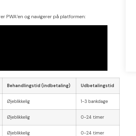
lerer PWA’en og navigerer på platformen:
Behandlingstid (indbetaling)
Udbetalingstid
Øjeblikkelig
1-3 bankdage
Øjeblikkelig
0-24 timer
Øjeblikkelig
0-24 timer