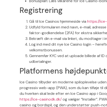
Bonusplan: Læs vilkårene for Ice Casino-bo
Registrering
Gå til Ice Casinos hjemmeside via
https://ice
Udfyld formularen med navn, e-mail, adresse 
faktor-godkendelse (2FA) for ekstra sikkerhe
Bekræft din e-mail via linket, du modtager i
Log ind med dit nye Ice Casino login – hereft
velkomstbonussen.
Gennemfør KYC ved at uploade billede af ID 
udbetalinger.
Platformens højdepunkt
Ice Casino tilbyder en moderne spiloplevelse uden
progressiv web-app (PWA), som du kan tilføje til 
du hverken skal lede efter en Ice Casino app i Goo
https://ice-casinodk.dk/
og vælger “Installer”. PWA’
casino og bordspil, og den understøtter push-notifi