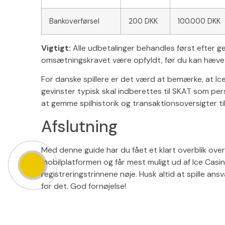
Bankoverførsel
200 DKK
100.000 DKK
Vigtigt:
Alle udbetalinger behandles først efter g
omsætningskravet være opfyldt, før du kan hæve g
For danske spillere er det værd at bemærke, at Ic
gevinster typisk skal indberettes til SKAT som per
at gemme spilhistorik og transaktionsoversigter ti
Afslutning
Med denne guide har du fået et klart overblik over,
mobilplatformen og får mest muligt ud af Ice Casino
registreringstrinnene nøje. Husk altid at spille an
for det. God fornøjelse!