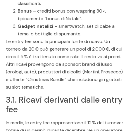
classificati.
Bonus
– crediti bonus con wagering 30×,
tipicamente “bonus di Natale”.
Gadget natalizi
– smartwatch, set di calze a
tema, o bottiglie di spumante.
Le entry fee sono la principale fonte di ricavo. Un
torneo da 20 € può generare un pool di 2.000 €, di cui
circa il 5 % è trattenuto come rake. Il resto va ai premi.
Altri ricavi provengono da sponsor: brand di lusso
(orologi, auto), produttori di alcolici (Martini, Prosecco)
e offerte “Christmas Bundle” che includono giri gratuiti
su slot tematiche.
3.1. Ricavi derivanti dalle entry
fee
In media, le entry fee rappresentano il 12 % del turnover
totale di un casinò durante dicembre. Se un operatore