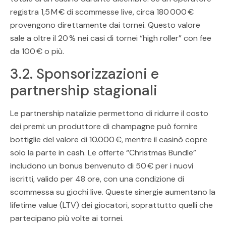
registra 1,5 M € di scommesse live, circa 180 000 €
provengono direttamente dai tornei. Questo valore
sale a oltre il 20 % nei casi di tornei “high roller” con fee
da 100 € o più.
3.2. Sponsorizzazioni e
partnership stagionali
Le partnership natalizie permettono di ridurre il costo
dei premi: un produttore di champagne può fornire
bottiglie del valore di 10.000 €, mentre il casinò copre
solo la parte in cash. Le offerte “Christmas Bundle”
includono un bonus benvenuto di 50 € per i nuovi
iscritti, valido per 48 ore, con una condizione di
scommessa su giochi live. Queste sinergie aumentano la
lifetime value (LTV) dei giocatori, soprattutto quelli che
partecipano più volte ai tornei.