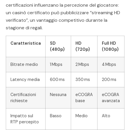
certificazioni influenzano la percezione del giocatore:
un casinò certificato può pubblicizzare “streaming HD
verificato”, un vantaggio competitivo durante la
stagione di regali.
Caratteristica
SD
HD
Full HD
(480p)
(720p)
(1080p)
Bitrate medio
1 Mbps
2 Mbps
4 Mbps
Latency media
600 ms
350 ms
200 ms
Certificazioni
Nessuna
eCOGRA
eCOGRA
richieste
base
avanzata
Impatto sul
Basso
Medio
Alto
RTP percepito