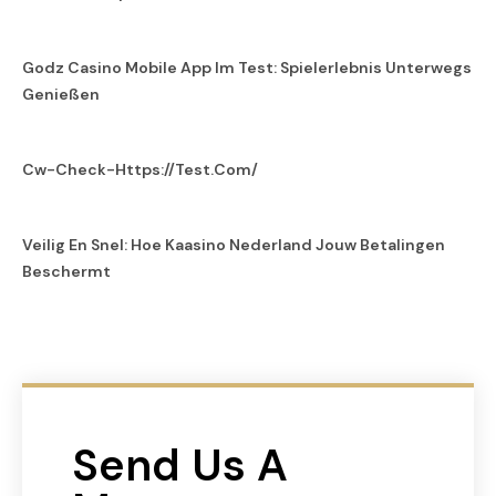
Godz Casino Mobile App Im Test: Spielerlebnis Unterwegs
Genießen
Cw-Check-Https://test.com/
Veilig En Snel: Hoe Kaasino Nederland Jouw Betalingen
Beschermt
Send Us A