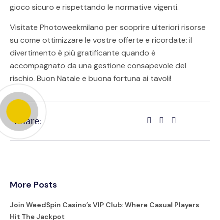
gioco sicuro e rispettando le normative vigenti.
Visitate Photoweekmilano per scoprire ulteriori risorse
su come ottimizzare le vostre offerte e ricordate: il
divertimento è più gratificante quando è
accompagnato da una gestione consapevole del
rischio. Buon Natale e buona fortuna ai tavoli!
Share:
More Posts
Join WeedSpin Casino’s VIP Club: Where Casual Players
Hit The Jackpot