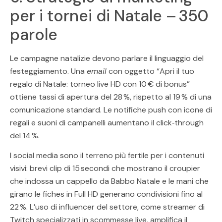
per i tornei di Natale – 350
parole
Le campagne natalizie devono parlare il linguaggio del
festeggiamento. Una
email
con oggetto “Apri il tuo
regalo di Natale: torneo live HD con 10 € di bonus”
ottiene tassi di apertura del 28 %, rispetto al 19 % di una
comunicazione standard. Le notifiche push con icone di
regali e suoni di campanelli aumentano il click‑through
del 14 %.
I social media sono il terreno più fertile per i contenuti
visivi: brevi clip di 15 secondi che mostrano il croupier
che indossa un cappello da Babbo Natale e le mani che
girano le fiches in Full HD generano condivisioni fino al
22 %. L’uso di influencer del settore, come streamer di
Twitch specializzati in scommesse live, amplifica il