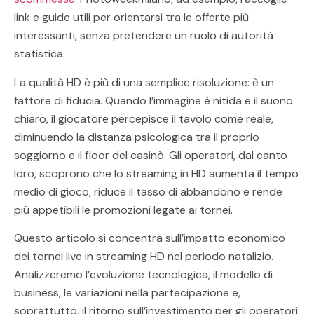
link e guide utili per orientarsi tra le offerte più
interessanti, senza pretendere un ruolo di autorità
statistica.
La qualità HD è più di una semplice risoluzione: è un
fattore di fiducia. Quando l’immagine è nitida e il suono
chiaro, il giocatore percepisce il tavolo come reale,
diminuendo la distanza psicologica tra il proprio
soggiorno e il floor del casinò. Gli operatori, dal canto
loro, scoprono che lo streaming in HD aumenta il tempo
medio di gioco, riduce il tasso di abbandono e rende
più appetibili le promozioni legate ai tornei.
Questo articolo si concentra sull’impatto economico
dei tornei live in streaming HD nel periodo natalizio.
Analizzeremo l’evoluzione tecnologica, il modello di
business, le variazioni nella partecipazione e,
soprattutto, il ritorno sull’investimento per gli operatori.