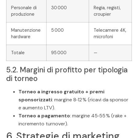
Personale di
30 000
Regia, registi,
produzione
croupier
Manutenzione
5 000
Telecamere 4K,
hardware
microfoni
Totale
95 000
—
5.2. Margini di profitto per tipologia
di torneo
Torneo a ingresso gratuito + premi
sponsorizzati
: margine 8‑12 % (ricavi da sponsor
e aumento LTV).
Torneo a pagamento
: margine 45‑55 % (rake +
incremento turnover).
6. Strategie di marketing