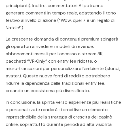
principianti). Inoltre, commentatori AI potranno
generare commenti in tempo reale, adattando il tono
festivo al livello di azione (“Wow, quel 7 è un regalo di
Natale!”).
La crescente domanda di contenuti premium spingerà
gli operatori a rivedere i modelli di revenue:
abbonamenti mensili per l’accesso a stream 8K,
pacchetti “VR‑Only” con entry fee ridotte, o
micro‑transazioni per personalizzare l’ambiente (sfondi,
avatar). Queste nuove fonti di reddito potrebbero
ridurre la dipendenza dalle tradizionali entry fee,
creando un ecosistema più diversificato.
In conclusione, la spinta verso esperienze più realistiche
e personalizzate renderà i tornei live un elemento
imprescindibile della strategia di crescita dei casinò
online, soprattutto durante periodi ad alta visibilità