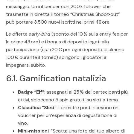
messaggio. Un influencer con 200 k follower che
trasmette in diretta il torneo “Christmas Shoot‑out”
può portare 3.500 nuovi iscritti nei primi 48 ore.
Le offerte
early‑bird
(sconto del 10 % sulla entry fee per
le prime 48 ore) e i bonus di deposito legati alla
partecipazione (es. +20 € per ogni deposito di almeno
100 € durante il torneo) spingono i giocatori a
impegnarsi subito.
6.1. Gamification natalizia
Badge “Elf”
: assegnati al 25 % dei partecipanti più
attivi, sbloccano 5 spin gratuiti su slot a tema.
Classifica “Sled”
: i primi tre posti ricevono un
voucher per un’esperienza di degustazione di
vino.
Mini‑missioni
: “Scatta una foto del tuo albero di