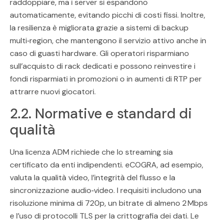
raddoppiare, ma i server si espandono
automaticamente, evitando picchi di costi fissi. Inoltre,
la resilienza è migliorata grazie a sistemi di backup
multi‑region, che mantengono il servizio attivo anche in
caso di guasti hardware. Gli operatori risparmiano
sull’acquisto di rack dedicati e possono reinvestire i
fondi risparmiati in promozioni o in aumenti di RTP per
attrarre nuovi giocatori.
2.2. Normative e standard di
qualità
Una licenza ADM richiede che lo streaming sia
certificato da enti indipendenti. eCOGRA, ad esempio,
valuta la qualità video, l’integrità del flusso e la
sincronizzazione audio‑video. I requisiti includono una
risoluzione minima di 720p, un bitrate di almeno 2 Mbps
e l’uso di protocolli TLS per la crittografia dei dati. Le