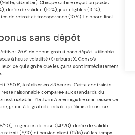
(Malte, Gibraltar). Chaque critère reçoit un poids :
durée de validité (10 %), jeux éligibles (15 %),
imites de retrait et transparence (10 %). Le score final
u bonus sans dépôt
étitive : 25 € de bonus gratuit sans dépôt, utilisable
ous à haute volatilité (Starburst X, Gonzo’s
 jeux, ce qui signifie que les gains sont immédiatement
e.
it 750 €, à réaliser en 48 heures. Cette contrainte
ais reste raisonnable comparée aux standards du
on est notable : Platform A a enregistré une hausse de
, grâce à la gratuité initiale qui élimine le risque
/20), exigences de mise (14/20), durée de validité
s de retrait (5/10) et service client (11/15) où les temps