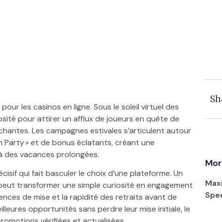
Sh
pour les casinos en ligne. Sous le soleil virtuel des
iosité pour attirer un afflux de joueurs en quête de
chantes. Les campagnes estivales s’articulent autour
 Party » et de bonus éclatants, créant une
à des vacances prolongées.
Mor
isif qui fait basculer le choix d’une plateforme. Un
Max
eut transformer une simple curiosité en engagement
Spee
ences de mise et la rapidité des retraits avant de
illeures opportunités sans perdre leur mise initiale, le
omotions vérifiées et actualisées.