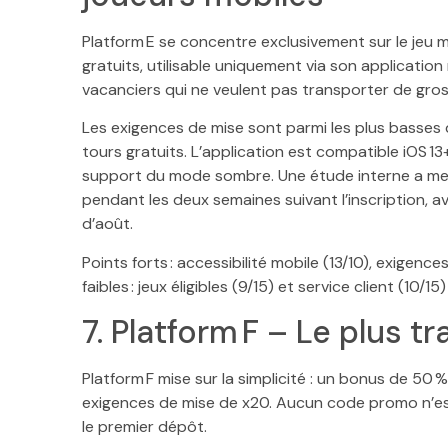
Platform E se concentre exclusivement sur le jeu 
gratuits, utilisable uniquement via son application
vacanciers qui ne veulent pas transporter de gros
Les exigences de mise sont parmi les plus basses d
tours gratuits. L’application est compatible iOS 1
support du mode sombre. Une étude interne a me
pendant les deux semaines suivant l’inscription, a
d’août.
Points forts : accessibilité mobile (13/10), exigence
faibles : jeux éligibles (9/15) et service client (10/
7. Platform F – Le plus 
Platform F mise sur la simplicité : un bonus de 50 
exigences de mise de x20. Aucun code promo n’es
le premier dépôt.