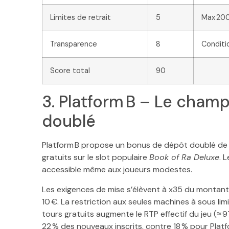
Limites de retrait
5
Max 200
Transparence
8
Conditio
Score total
90
3. Platform B – Le cham
doublé
Platform B propose un bonus de dépôt doublé de
gratuits sur le slot populaire
Book of Ra Deluxe
. 
accessible même aux joueurs modestes.
Les exigences de mise s’élèvent à x35 du montant
10 €. La restriction aux seules machines à sous limi
tours gratuits augmente le RTP effectif du jeu (≈ 9
22 % des nouveaux inscrits, contre 18 % pour Platfor