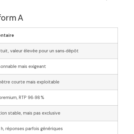
form A
ntaire
atuit, valeur élevée pour un sans‑dépôt
isonnable mais exigeant
enêtre courte mais exploitable
 premium, RTP 96‑98 %
ion stable, mais pas exclusive
 h, réponses parfois génériques