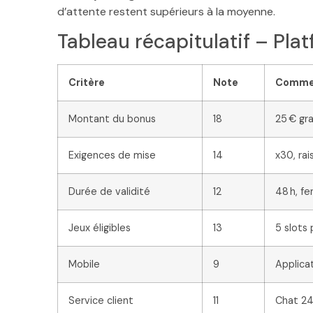
d’attente restent supérieurs à la moyenne.
Tableau récapitulatif – Plat
Critère
Note
Comme
Montant du bonus
18
25 € gr
Exigences de mise
14
x30, ra
Durée de validité
12
48 h, f
Jeux éligibles
13
5 slots
Mobile
9
Applicat
Service client
11
Chat 24