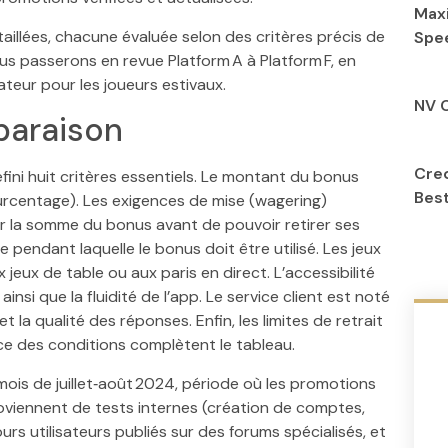
Max
aillées, chacune évaluée selon des critères précis de
Spee
ous passerons en revue Platform A à Platform F, en
teur pour les joueurs estivaux.
NV 
paraison
Cre
fini huit critères essentiels. Le montant du bonus
Best
urcentage). Les exigences de mise (wagering)
uer la somme du bonus avant de pouvoir retirer ses
le pendant laquelle le bonus doit être utilisé. Les jeux
ux jeux de table ou aux paris en direct. L’accessibilité
insi que la fluidité de l’app. Le service client est noté
et la qualité des réponses. Enfin, les limites de retrait
ce des conditions complètent le tableau.
ois de juillet‑août 2024, période où les promotions
roviennent de tests internes (création de comptes,
urs utilisateurs publiés sur des forums spécialisés, et