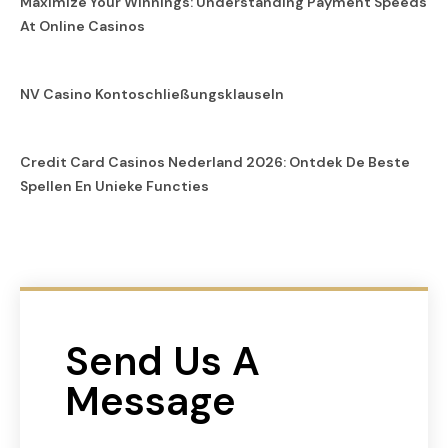
Maximize Your Winnings: Understanding Payment Speeds
At Online Casinos
NV Casino Kontoschließungsklauseln
Credit Card Casinos Nederland 2026: Ontdek De Beste
Spellen En Unieke Functies
Send Us A
Message