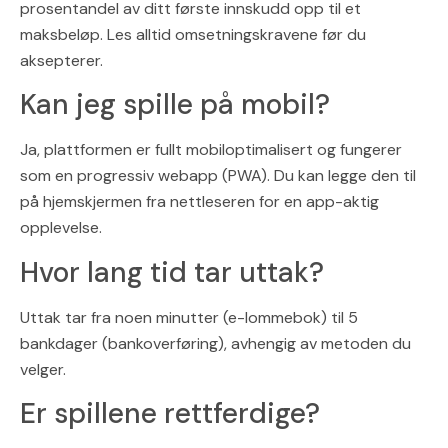
prosentandel av ditt første innskudd opp til et
maksbeløp. Les alltid omsetningskravene før du
aksepterer.
Kan jeg spille på mobil?
Ja, plattformen er fullt mobiloptimalisert og fungerer
som en progressiv webapp (PWA). Du kan legge den til
på hjemskjermen fra nettleseren for en app-aktig
opplevelse.
Hvor lang tid tar uttak?
Uttak tar fra noen minutter (e-lommebok) til 5
bankdager (bankoverføring), avhengig av metoden du
velger.
Er spillene rettferdige?