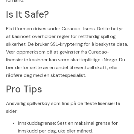
forhånd.
Is It Safe?
Plattformen drives under Curacao-lisens. Dette betyr
at kasinoet overholder regler for rettferdig spill og
sikkerhet. De bruker SSL-kryptering for å beskytte data.
Vær oppmerksom på at gevinster fra Curacao-
lisensierte kasinoer kan være skattepliktige i Norge. Du
bør derfor sette av en andel til eventuell skatt, eller
rådføre deg med en skattespesialist.
Pro Tips
Ansvarlig spillverkøy som fins på de fleste lisensierte
sider:
Innskuddsgrense: Sett en maksimal grense for
innskudd per dag, uke eller måned.