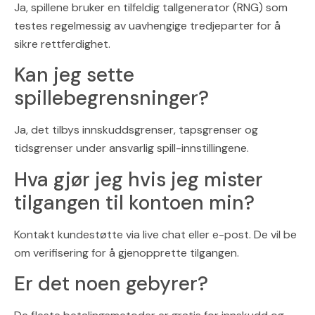
Ja, spillene bruker en tilfeldig tallgenerator (RNG) som
testes regelmessig av uavhengige tredjeparter for å
sikre rettferdighet.
Kan jeg sette
spillebegrensninger?
Ja, det tilbys innskuddsgrenser, tapsgrenser og
tidsgrenser under ansvarlig spill-innstillingene.
Hva gjør jeg hvis jeg mister
tilgangen til kontoen min?
Kontakt kundestøtte via live chat eller e-post. De vil be
om verifisering for å gjenopprette tilgangen.
Er det noen gebyrer?