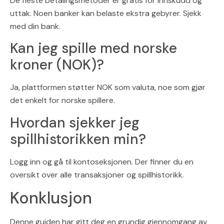
De fleste betalingsmetoder er gratis for innskudd og
uttak. Noen banker kan belaste ekstra gebyrer. Sjekk
med din bank.
Kan jeg spille med norske
kroner (NOK)?
Ja, plattformen støtter NOK som valuta, noe som gjør
det enkelt for norske spillere.
Hvordan sjekker jeg
spillhistorikken min?
Logg inn og gå til kontoseksjonen. Der finner du en
oversikt over alle transaksjoner og spillhistorikk.
Konklusjon
Denne guiden har gitt deg en grundig gjennomgang av