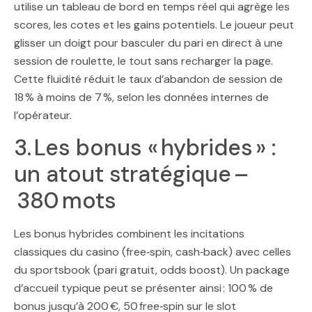
utilise un tableau de bord en temps réel qui agrège les
scores, les cotes et les gains potentiels. Le joueur peut
glisser un doigt pour basculer du pari en direct à une
session de roulette, le tout sans recharger la page.
Cette fluidité réduit le taux d’abandon de session de
18 % à moins de 7 %, selon les données internes de
l’opérateur.
3. Les bonus « hybrides » :
un atout stratégique –
380 mots
Les bonus hybrides combinent les incitations
classiques du casino (free‑spin, cash‑back) avec celles
du sportsbook (pari gratuit, odds boost). Un package
d’accueil typique peut se présenter ainsi : 100 % de
bonus jusqu’à 200 €, 50 free‑spin sur le slot