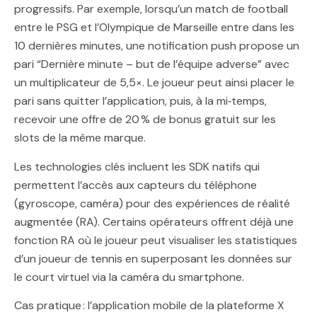
progressifs. Par exemple, lorsqu’un match de football
entre le PSG et l’Olympique de Marseille entre dans les
10 dernières minutes, une notification push propose un
pari “Dernière minute – but de l’équipe adverse” avec
un multiplicateur de 5,5×. Le joueur peut ainsi placer le
pari sans quitter l’application, puis, à la mi‑temps,
recevoir une offre de 20 % de bonus gratuit sur les
slots de la même marque.
Les technologies clés incluent les SDK natifs qui
permettent l’accès aux capteurs du téléphone
(gyroscope, caméra) pour des expériences de réalité
augmentée (RA). Certains opérateurs offrent déjà une
fonction RA où le joueur peut visualiser les statistiques
d’un joueur de tennis en superposant les données sur
le court virtuel via la caméra du smartphone.
Cas pratique : l’application mobile de la plateforme X