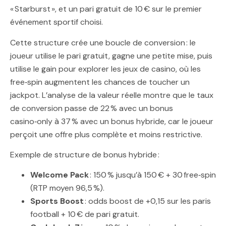
« Starburst », et un pari gratuit de 10 € sur le premier
événement sportif choisi.
Cette structure crée une boucle de conversion : le
joueur utilise le pari gratuit, gagne une petite mise, puis
utilise le gain pour explorer les jeux de casino, où les
free‑spin augmentent les chances de toucher un
jackpot. L’analyse de la valeur réelle montre que le taux
de conversion passe de 22 % avec un bonus
casino‑only à 37 % avec un bonus hybride, car le joueur
perçoit une offre plus complète et moins restrictive.
Exemple de structure de bonus hybride :
Welcome Pack
: 150 % jusqu’à 150 € + 30 free‑spin
(RTP moyen 96,5 %).
Sports Boost
: odds boost de +0,15 sur les paris
football + 10 € de pari gratuit.