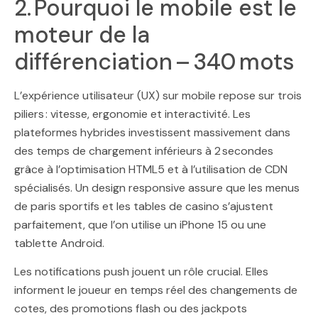
2. Pourquoi le mobile est le
moteur de la
différenciation – 340 mots
L’expérience utilisateur (UX) sur mobile repose sur trois
piliers : vitesse, ergonomie et interactivité. Les
plateformes hybrides investissent massivement dans
des temps de chargement inférieurs à 2 secondes
grâce à l’optimisation HTML5 et à l’utilisation de CDN
spécialisés. Un design responsive assure que les menus
de paris sportifs et les tables de casino s’ajustent
parfaitement, que l’on utilise un iPhone 15 ou une
tablette Android.
Les notifications push jouent un rôle crucial. Elles
informent le joueur en temps réel des changements de
cotes, des promotions flash ou des jackpots