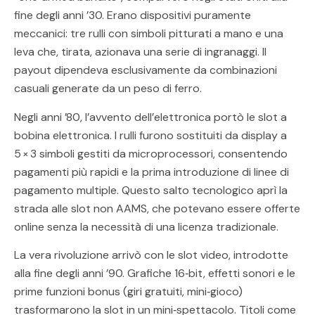
fine degli anni ’30. Erano dispositivi puramente
meccanici: tre rulli con simboli pitturati a mano e una
leva che, tirata, azionava una serie di ingranaggi. Il
payout dipendeva esclusivamente da combinazioni
casuali generate da un peso di ferro.
Negli anni ’80, l’avvento dell’elettronica portò le slot a
bobina elettronica. I rulli furono sostituiti da display a
5 × 3 simboli gestiti da microprocessori, consentendo
pagamenti più rapidi e la prima introduzione di linee di
pagamento multiple. Questo salto tecnologico aprì la
strada alle slot non AAMS, che potevano essere offerte
online senza la necessità di una licenza tradizionale.
La vera rivoluzione arrivò con le slot video, introdotte
alla fine degli anni ’90. Grafiche 16‑bit, effetti sonori e le
prime funzioni bonus (giri gratuiti, mini‑gioco)
trasformarono la slot in un mini‑spettacolo. Titoli come