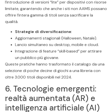
l’introduzione di versioni “lite” per dispositivi con risorse
limitate, garantendo che anche i siti non AAMS possano
offrire l’intera gamma di titoli senza sacrificare la
qualità.
Strategie di diversificazione
:
Aggiornamenti stagionali (Halloween, Natale).
Lancio simultaneo su desktop, mobile e cloud.
Integrazione di feature “skill‑based” per attirare
un pubblico più giovane.
Queste pratiche hanno trasformato il catalogo da una
selezione di poche decine di giochi a una libreria con
oltre 3.000 titoli disponibili nel 2024.
6. Tecnologie emergenti:
realtà aumentata (AR) e
intelligenza artificiale (AI)