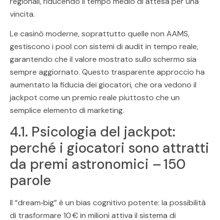
regionali, riducendo il tempo medio di attesa per una
vincita.
Le casinò moderne, soprattutto quelle non AAMS,
gestiscono i pool con sistemi di audit in tempo reale,
garantendo che il valore mostrato sullo schermo sia
sempre aggiornato. Questo trasparente approccio ha
aumentato la fiducia dei giocatori, che ora vedono il
jackpot come un premio reale piuttosto che un
semplice elemento di marketing.
4.1. Psicologia del jackpot:
perché i giocatori sono attratti
da premi astronomici – 150
parole
Il “dream‑big” è un bias cognitivo potente: la possibilità
di trasformare 10 € in milioni attiva il sistema di