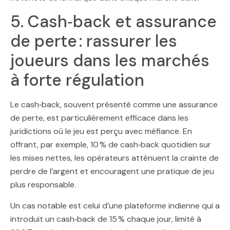
5. Cash‑back et assurance
de perte : rassurer les
joueurs dans les marchés
à forte régulation
Le cash‑back, souvent présenté comme une assurance
de perte, est particulièrement efficace dans les
juridictions où le jeu est perçu avec méfiance. En
offrant, par exemple, 10 % de cash‑back quotidien sur
les mises nettes, les opérateurs atténuent la crainte de
perdre de l’argent et encouragent une pratique de jeu
plus responsable.
Un cas notable est celui d’une plateforme indienne qui a
introduit un cash‑back de 15 % chaque jour, limité à