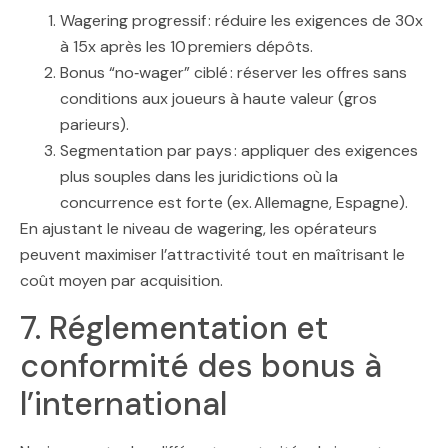
Wagering progressif : réduire les exigences de 30x
à 15x après les 10 premiers dépôts.
Bonus “no‑wager” ciblé : réserver les offres sans
conditions aux joueurs à haute valeur (gros
parieurs).
Segmentation par pays : appliquer des exigences
plus souples dans les juridictions où la
concurrence est forte (ex. Allemagne, Espagne).
En ajustant le niveau de wagering, les opérateurs
peuvent maximiser l’attractivité tout en maîtrisant le
coût moyen par acquisition.
7. Réglementation et
conformité des bonus à
l’international