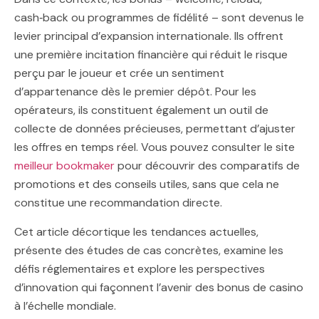
cash‑back ou programmes de fidélité – sont devenus le
levier principal d’expansion internationale. Ils offrent
une première incitation financière qui réduit le risque
perçu par le joueur et crée un sentiment
d’appartenance dès le premier dépôt. Pour les
opérateurs, ils constituent également un outil de
collecte de données précieuses, permettant d’ajuster
les offres en temps réel. Vous pouvez consulter le site
meilleur bookmaker
pour découvrir des comparatifs de
promotions et des conseils utiles, sans que cela ne
constitue une recommandation directe.
Cet article décortique les tendances actuelles,
présente des études de cas concrètes, examine les
défis réglementaires et explore les perspectives
d’innovation qui façonnent l’avenir des bonus de casino
à l’échelle mondiale.