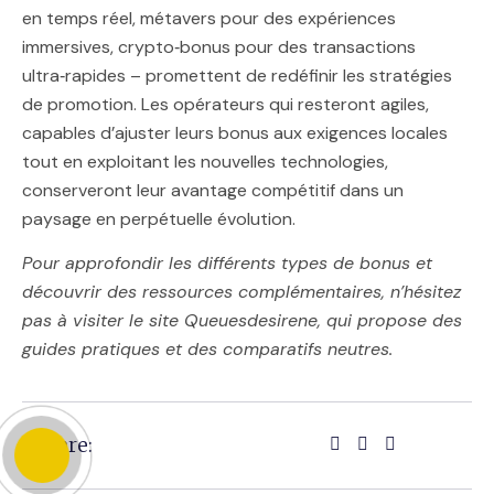
en temps réel, métavers pour des expériences
immersives, crypto‑bonus pour des transactions
ultra‑rapides – promettent de redéfinir les stratégies
de promotion. Les opérateurs qui resteront agiles,
capables d’ajuster leurs bonus aux exigences locales
tout en exploitant les nouvelles technologies,
conserveront leur avantage compétitif dans un
paysage en perpétuelle évolution.
Pour approfondir les différents types de bonus et
découvrir des ressources complémentaires, n’hésitez
pas à visiter le site Queuesdesirene, qui propose des
guides pratiques et des comparatifs neutres.
Share: