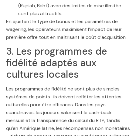
(Rupiah, Baht) avec des limites de mise illimitée
sont plus attractifs.
En ajustant le type de bonus et les paramètres de
wagering, les opérateurs maximisent l’impact de leur
première offre tout en maîtrisant le coût d’acquisition.
3. Les programmes de
fidélité adaptés aux
cultures locales
Les programmes de fidélité ne sont plus de simples
systèmes de points ; ils doivent refléter les attentes
culturelles pour être efficaces. Dans les pays
scandinaves, les joueurs valorisent le cash‑back
mensuel et la transparence du calcul du RTP, tandis
qu’en Amérique latine, les récompenses non monétaires