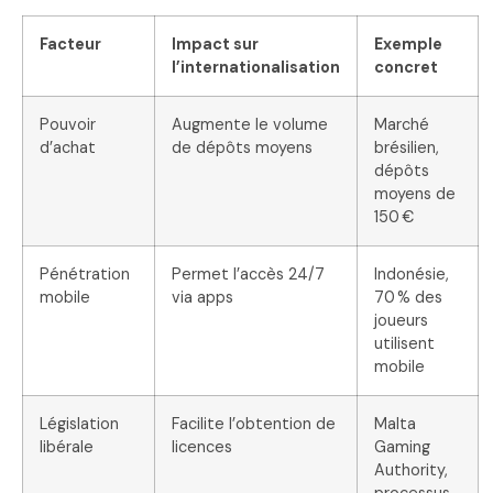
Facteur
Impact sur
Exemple
l’internationalisation
concret
Pouvoir
Augmente le volume
Marché
d’achat
de dépôts moyens
brésilien,
dépôts
moyens de
150 €
Pénétration
Permet l’accès 24/7
Indonésie,
mobile
via apps
70 % des
joueurs
utilisent
mobile
Législation
Facilite l’obtention de
Malta
libérale
licences
Gaming
Authority,