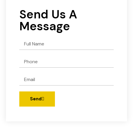
Send Us A
Message
Send