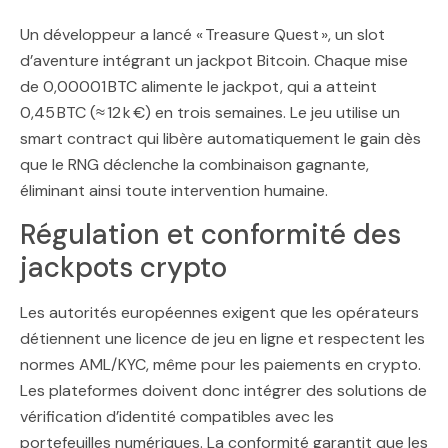
Un développeur a lancé « Treasure Quest », un slot
d’aventure intégrant un jackpot Bitcoin. Chaque mise
de 0,00001 BTC alimente le jackpot, qui a atteint
0,45 BTC (≈ 12 k €) en trois semaines. Le jeu utilise un
smart contract qui libère automatiquement le gain dès
que le RNG déclenche la combinaison gagnante,
éliminant ainsi toute intervention humaine.
Régulation et conformité des
jackpots crypto
Les autorités européennes exigent que les opérateurs
détiennent une licence de jeu en ligne et respectent les
normes AML/KYC, même pour les paiements en crypto.
Les plateformes doivent donc intégrer des solutions de
vérification d’identité compatibles avec les
portefeuilles numériques. La conformité garantit que les