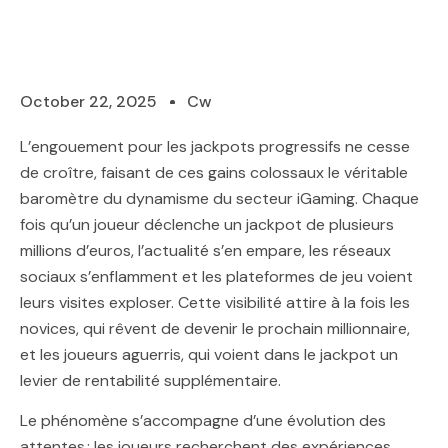
October 22, 2025
Cw
L’engouement pour les jackpots progressifs ne cesse
de croître, faisant de ces gains colossaux le véritable
baromètre du dynamisme du secteur iGaming. Chaque
fois qu’un joueur déclenche un jackpot de plusieurs
millions d’euros, l’actualité s’en empare, les réseaux
sociaux s’enflamment et les plateformes de jeu voient
leurs visites exploser. Cette visibilité attire à la fois les
novices, qui rêvent de devenir le prochain millionnaire,
et les joueurs aguerris, qui voient dans le jackpot un
levier de rentabilité supplémentaire.
Le phénomène s’accompagne d’une évolution des
attentes : les joueurs recherchent des expériences