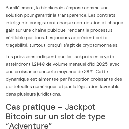
Parallèlement, la blockchain s’impose comme une
solution pour garantir la transparence. Les contrats
intelligents enregistrent chaque contribution et chaque
gain sur une chaîne publique, rendant le processus
vérifiable par tous. Les joueurs apprécient cette
traçabilité, surtout lorsqu’il s’agit de cryptomonnaies.
Les prévisions indiquent que les jackpots en crypto
atteindront 1,2 M € de volume mensuel d’ici 2025, avec
une croissance annuelle moyenne de 38 %. Cette
dynamique est alimentée par l’adoption croissante des
portefeuilles numériques et par la législation favorable
dans plusieurs juridictions.
Cas pratique – Jackpot
Bitcoin sur un slot de type
“Adventure”