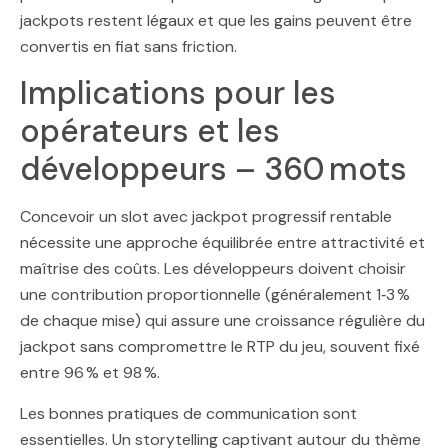
jackpots restent légaux et que les gains peuvent être
convertis en fiat sans friction.
Implications pour les
opérateurs et les
développeurs – 360 mots
Concevoir un slot avec jackpot progressif rentable
nécessite une approche équilibrée entre attractivité et
maîtrise des coûts. Les développeurs doivent choisir
une contribution proportionnelle (généralement 1‑3 %
de chaque mise) qui assure une croissance régulière du
jackpot sans compromettre le RTP du jeu, souvent fixé
entre 96 % et 98 %.
Les bonnes pratiques de communication sont
essentielles. Un storytelling captivant autour du thème