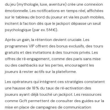
du jeu (mythologie, luxe, aventure) crée une connexion
émotionnelle. Les notifications en temps réel, affichées
sur le tableau de bord du joueur et via les push mobiles,
incitent à l’action dès que le jackpot dépasse un seuil
psychologique (par ex. 5 M €).
Après un gain, la rétention devient cruciale. Les
programmes VIP offrent des bonus exclusifs, des tours
gratuits et des invitations à des tournois privés. Les
offres de ré‑engagement, comme des paris sans mise
ou des cashbacks sur les pertes, encouragent les
joueurs à rester actifs sur la plateforme.
Les opérateurs qui intègrent ces stratégies constatent
une hausse de 18 % du taux de ré‑activation des
joueurs ayant déjà touché un jackpot. Les ressources
comme Gcft permettent de consulter des guides sur la
mise en place de campagnes de communication