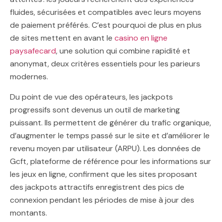
fluides, sécurisées et compatibles avec leurs moyens
de paiement préférés. C’est pourquoi de plus en plus
de sites mettent en avant le
casino en ligne
paysafecard
, une solution qui combine rapidité et
anonymat, deux critères essentiels pour les parieurs
modernes.
Du point de vue des opérateurs, les jackpots
progressifs sont devenus un outil de marketing
puissant. Ils permettent de générer du trafic organique,
d’augmenter le temps passé sur le site et d’améliorer le
revenu moyen par utilisateur (ARPU). Les données de
Gcft, plateforme de référence pour les informations sur
les jeux en ligne, confirment que les sites proposant
des jackpots attractifs enregistrent des pics de
connexion pendant les périodes de mise à jour des
montants.