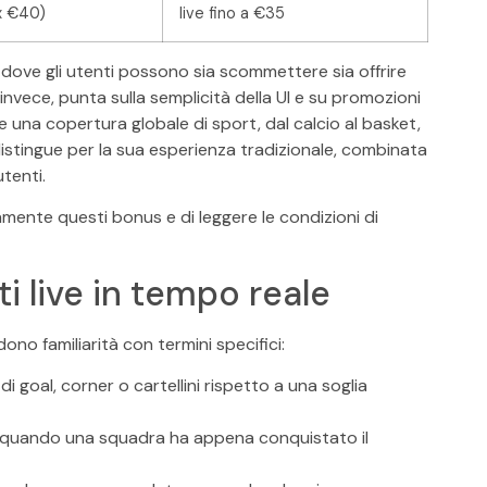
x €40)
live fino a €35
 dove gli utenti possono sia scommettere sia offrire
nvece, punta sulla semplicità della UI e su promozioni
 una copertura globale di sport, dal calcio al basket,
i distingue per la sua esperienza tradizionale, combinata
tenti.
amente questi bonus e di leggere le condizioni di
i live in tempo reale
dono familiarità con termini specifici:
goal, corner o cartellini rispetto a una soglia
le quando una squadra ha appena conquistato il