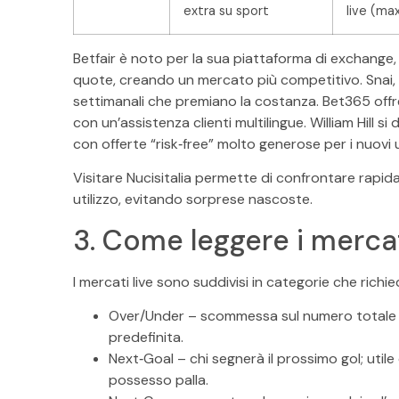
extra su sport
live (ma
Betfair è noto per la sua piattaforma di exchange,
quote, creando un mercato più competitivo. Snai, i
settimanali che premiano la costanza. Bet365 offre
con un’assistenza clienti multilingue. William Hill s
con offerte “risk‑free” molto generose per i nuovi u
Visitare Nucisitalia permette di confrontare rapid
utilizzo, evitando sorprese nascoste.
3. Come leggere i mercat
I mercati live sono suddivisi in categorie che richie
Over/Under – scommessa sul numero totale di 
predefinita.
Next‑Goal – chi segnerà il prossimo gol; uti
possesso palla.