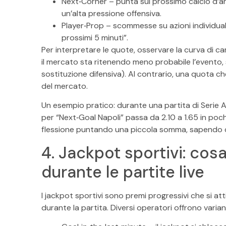
Next‑Corner – punta sul prossimo calcio d’
un’alta pressione offensiva.
Player‑Prop – scommesse su azioni individuali,
prossimi 5 minuti”.
Per interpretare le quote, osservare la curva di 
il mercato sta ritenendo meno probabile l’evento,
sostituzione difensiva). Al contrario, una quota 
del mercato.
Un esempio pratico: durante una partita di Serie A,
per “Next‑Goal Napoli” passa da 2.10 a 1.65 in poc
flessione puntando una piccola somma, sapendo c
4. Jackpot sportivi: co
durante le partite live
I jackpot sportivi sono premi progressivi che si a
durante la partita. Diversi operatori offrono varia