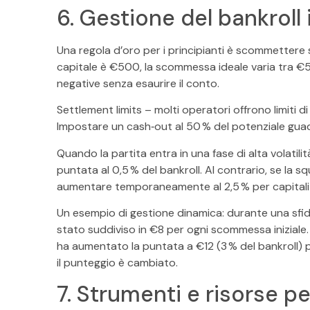
6. Gestione del bankroll
Una regola d’oro per i principianti è scommettere sol
capitale è €500, la scommessa ideale varia tra €5
negative senza esaurire il conto.
Settlement limits – molti operatori offrono limiti 
Impostare un cash‑out al 50 % del potenziale guad
Quando la partita entra in una fase di alta volatilità
puntata al 0,5 % del bankroll. Al contrario, se la
aumentare temporaneamente al 2,5 % per capitali
Un esempio di gestione dinamica: durante una sfida 
stato suddiviso in €8 per ogni scommessa iniziale.
ha aumentato la puntata a €12 (3 % del bankroll) 
il punteggio è cambiato.
7. Strumenti e risorse pe