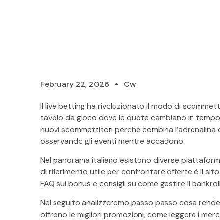
February 22, 2026
Cw
Il live betting ha rivoluzionato il modo di scommet
tavolo da gioco dove le quote cambiano in tempo
nuovi scommettitori perché combina l’adrenalina 
osservando gli eventi mentre accadono.
Nel panorama italiano esistono diverse piattaform
di riferimento utile per confrontare offerte è il sit
FAQ sui bonus e consigli su come gestire il bankrol
Nel seguito analizzeremo passo passo cosa rende il l
offrono le migliori promozioni, come leggere i me