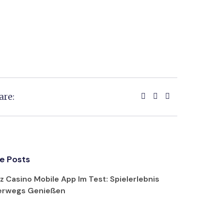
are:
e Posts
 Casino Mobile App Im Test: Spielerlebnis
erwegs Genießen