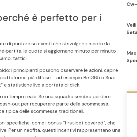
Cw-
 perché è perfetto per i
Veil
Bet
nte di puntare su eventi che si svolgono mentre la
re‑partita, le quote si aggiornano minuto per minuto
Max
ambi tattici.
Spee
o: i principianti possono osservare le azioni, capire
e piattaforme più diffuse – ad esempio Bet365 o Snai –
 e statistiche live a portata di click.
ischio in tempo reale. Se una squadra sembra perdere
e il cash‑out per recuperare parte della scommessa.
 tipica delle scommesse tradizionali.
ioni specifiche, come i bonus “first‑bet covered”, che
ive. Per un neofita, questi incentivi rappresentano una