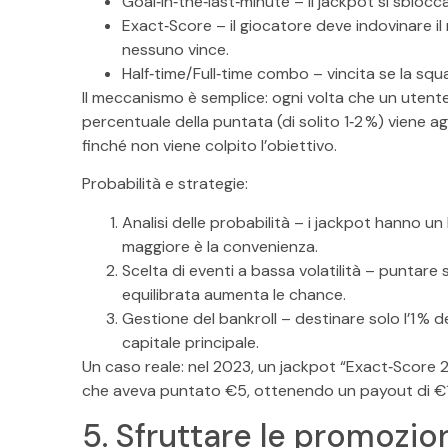
Goal‑in‑the‑last‑minute – il jackpot si sblocca
Exact‑Score – il giocatore deve indovinare il 
nessuno vince.
Half‑time/Full‑time combo – vincita se la squa
Il meccanismo è semplice: ogni volta che un utent
percentuale della puntata (di solito 1‑2 %) viene a
finché non viene colpito l’obiettivo.
Probabilità e strategie:
Analisi delle probabilità – i jackpot hanno un R
maggiore è la convenienza.
Scelta di eventi a bassa volatilità – puntare 
equilibrata aumenta le chance.
Gestione del bankroll – destinare solo l’1 % 
capitale principale.
Un caso reale: nel 2023, un jackpot “Exact‑Score 2‑
che aveva puntato €5, ottenendo un payout di €1
5. Sfruttare le promozion