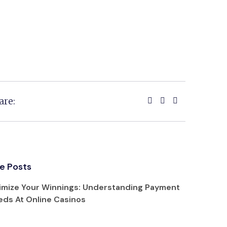
are:
e Posts
imize Your Winnings: Understanding Payment
ds At Online Casinos