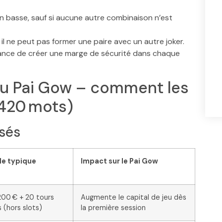
ain basse, sauf si aucune autre combinaison n’est
il ne peut pas former une paire avec un autre joker.
ortance de créer une marge de sécurité dans chaque
au Pai Gow – comment les
 (420 mots)
sés
e typique
Impact sur le Pai Gow
200 € + 20 tours
Augmente le capital de jeu dès
s (hors slots)
la première session