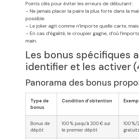
Points clés pour éviter les erreurs de débutant :
– Ne jamais placer la paire la plus forte dans la m
possible.
– Le joker agit comme n’importe quelle carte, mais 
– En cas d’égalité, le croupier gagne, d’où l’imp
main.
Les bonus spécifiques 
identifier et les activer
Panorama des bonus propo
Type de
Condition d’obtention
Exempl
bonus
Bonus de
100 % jusqu’à 200 € sur
100 %/
dépôt
le premier dépôt
gratuit