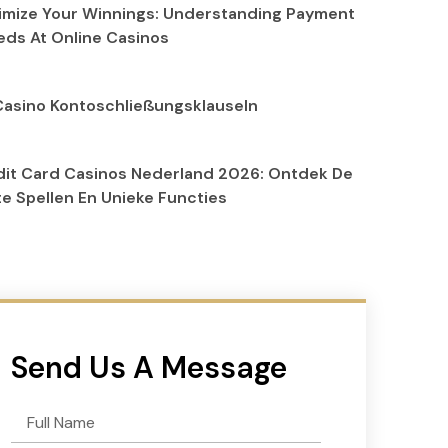
imize Your Winnings: Understanding Payment
ds At Online Casinos
Casino Kontoschließungsklauseln
dit Card Casinos Nederland 2026: Ontdek De
e Spellen En Unieke Functies
Send Us A Message