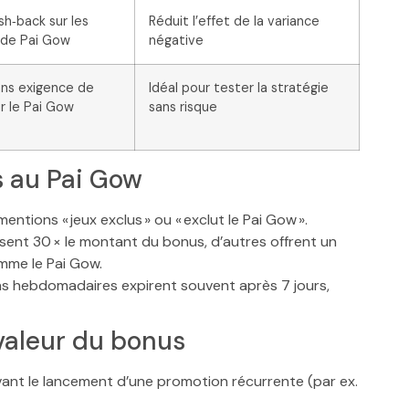
sh‑back sur les
Réduit l’effet de la variance
 de Pai Gow
négative
ans exigence de
Idéal pour tester la stratégie
r le Pai Gow
sans risque
us au Pai Gow
entions « jeux exclus » ou « exclut le Pai Gow ».
sent 30 × le montant du bonus, d’autres offrent un
comme le Pai Gow.
ions hebdomadaires expirent souvent après 7 jours,
valeur du bonus
vant le lancement d’une promotion récurrente (par ex.