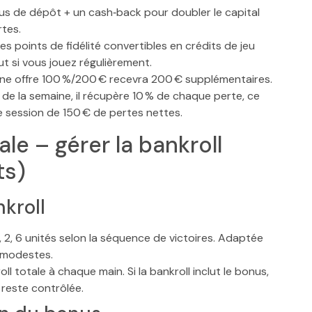
us de dépôt + un cash‑back pour doubler le capital
rtes.
des points de fidélité convertibles en crédits de jeu
 si vous jouez régulièrement.
’une offre 100 %/200 € recevra 200 € supplémentaires.
de la semaine, il récupère 10 % de chaque perte, ce
e session de 150 € de pertes nettes.
le – gérer la bankroll
ts)
kroll
 3, 2, 6 unités selon la séquence de victoires. Adaptée
s modestes.
ll totale à chaque main. Si la bankroll inclut le bonus,
reste contrôlée.