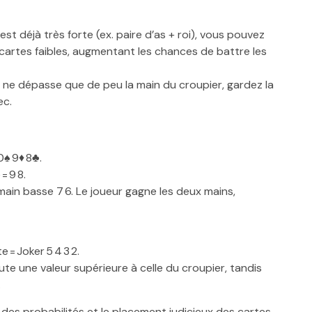
st déjà très forte (ex. paire d’as + roi), vous pouvez
 cartes faibles, augmentant les chances de battre les
te ne dépasse que de peu la main du croupier, gardez la
ec.
0♠ 9♦ 8♣.
= 9 8.
, main basse 7 6. Le joueur gagne les deux mains,
 = Joker 5 4 3 2.
te une valeur supérieure à celle du croupier, tandis
.
des probabilités et le placement judicieux des cartes