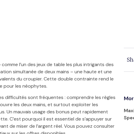
Sh
 comme l’un des jeux de table les plus intrigants des
création simultanée de deux mains – une haute et une
valents du croupier. Cette double contrainte rend le
xe pour les néophytes.
es difficultés sont fréquentes : comprendre les règles
Mor
ouvre les deux mains, et surtout exploiter les
Max
us. Un mauvais usage des bonus peut rapidement
Spee
e. C’est pourquoi il est essentiel de s’appuyer sur
vant de miser de l’argent réel. Vous pouvez consulter
iaux sur les offres disponibles.