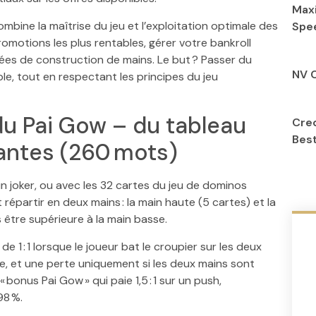
Max
bine la maîtrise du jeu et l’exploitation optimale des
Spee
omotions les plus rentables, gérer votre bankroll
ées de construction de mains. Le but ? Passer du
NV 
le, tout en respectant les principes du jeu
u Pai Gow – du tableau
Cre
Best
antes (260 mots)
n joker, ou avec les 32 cartes du jeu de dominos
 répartir en deux mains : la main haute (5 cartes) et la
 être supérieure à la main basse.
 1 : 1 lorsque le joueur bat le croupier sur les deux
tre, et une perte uniquement si les deux mains sont
« bonus Pai Gow » qui paie 1,5 : 1 sur un push,
98 %.