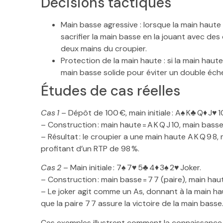
Décisions tactiques
Main basse agressive : lorsque la main haute e
sacrifier la main basse en la jouant avec des
deux mains du croupier.
Protection de la main haute : si la main hau
main basse solide pour éviter un double éch
Études de cas réelles
Cas 1
– Dépôt de 100 €, main initiale : A♠ K♣ Q♦ J♥ 1
– Construction : main haute = A K Q J 10, main basse 
– Résultat : le croupier a une main haute A K Q 9 8
profitant d’un RTP de 98 %.
Cas 2
– Main initiale : 7♠ 7♥ 5♣ 4♦ 3♠ 2♥ Joker.
– Construction : main basse = 7 7 (paire), main haute
– Le joker agit comme un As, donnant à la main hau
que la paire 7 7 assure la victoire de la main basse
Ces exemples illustrent comment la connaissance 