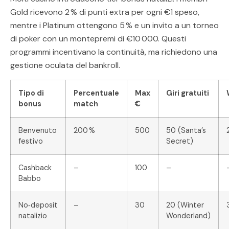
Gold ricevono 2 % di punti extra per ogni €1 speso,
mentre i Platinum ottengono 5 % e un invito a un torneo
di poker con un montepremi di €10 000. Questi
programmi incentivano la continuità, ma richiedono una
gestione oculata del bankroll.
Tipo di
Percentuale
Max
Giri gratuiti
bonus
match
€
Benvenuto
200 %
500
50 (Santa’s
festivo
Secret)
Cashback
–
100
–
Babbo
No‑deposit
–
30
20 (Winter
natalizio
Wonderland)