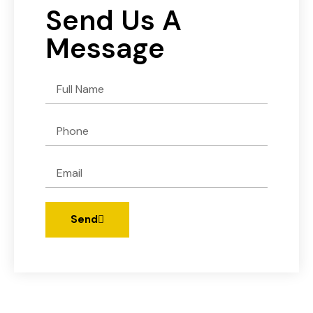
Send Us A
Message
Send