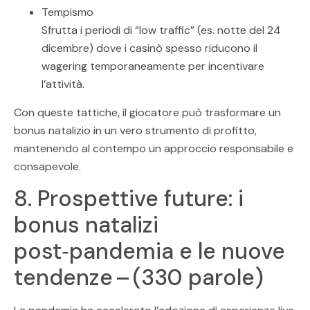
Tempismo
Sfrutta i periodi di “low traffic” (es. notte del 24
dicembre) dove i casinò spesso riducono il
wagering temporaneamente per incentivare
l’attività.
Con queste tattiche, il giocatore può trasformare un
bonus natalizio in un vero strumento di profitto,
mantenendo al contempo un approccio responsabile e
consapevole.
8. Prospettive future: i
bonus natalizi
post‑pandemia e le nuove
tendenze – (330 parole)