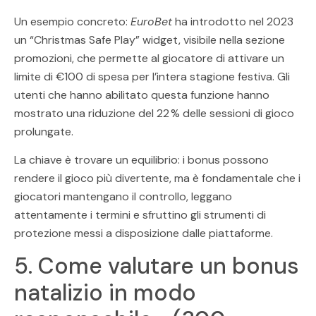
Un esempio concreto:
EuroBet
ha introdotto nel 2023
un “Christmas Safe Play” widget, visibile nella sezione
promozioni, che permette al giocatore di attivare un
limite di €100 di spesa per l’intera stagione festiva. Gli
utenti che hanno abilitato questa funzione hanno
mostrato una riduzione del 22 % delle sessioni di gioco
prolungate.
La chiave è trovare un equilibrio: i bonus possono
rendere il gioco più divertente, ma è fondamentale che i
giocatori mantengano il controllo, leggano
attentamente i termini e sfruttino gli strumenti di
protezione messi a disposizione dalle piattaforme.
5. Come valutare un bonus
natalizio in modo