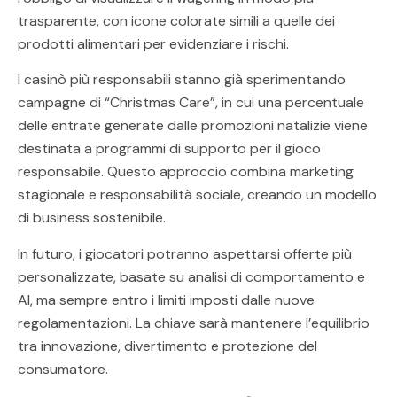
trasparente, con icone colorate simili a quelle dei
prodotti alimentari per evidenziare i rischi.
I casinò più responsabili stanno già sperimentando
campagne di “Christmas Care”, in cui una percentuale
delle entrate generate dalle promozioni natalizie viene
destinata a programmi di supporto per il gioco
responsabile. Questo approccio combina marketing
stagionale e responsabilità sociale, creando un modello
di business sostenibile.
In futuro, i giocatori potranno aspettarsi offerte più
personalizzate, basate su analisi di comportamento e
AI, ma sempre entro i limiti imposti dalle nuove
regolamentazioni. La chiave sarà mantenere l’equilibrio
tra innovazione, divertimento e protezione del
consumatore.