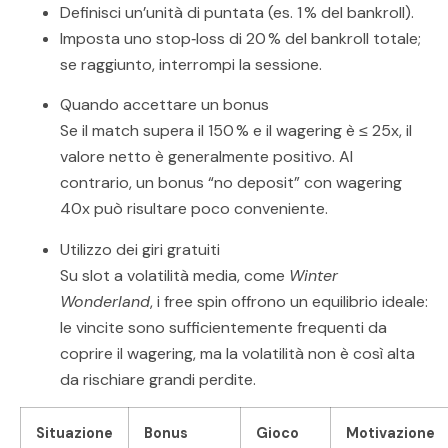
Definisci un’unità di puntata (es. 1 % del bankroll).
Imposta uno stop‑loss di 20 % del bankroll totale;
se raggiunto, interrompi la sessione.
Quando accettare un bonus
Se il match supera il 150 % e il wagering è ≤ 25x, il
valore netto è generalmente positivo. Al
contrario, un bonus “no deposit” con wagering
40x può risultare poco conveniente.
Utilizzo dei giri gratuiti
Su slot a volatilità media, come
Winter
Wonderland
, i free spin offrono un equilibrio ideale:
le vincite sono sufficientemente frequenti da
coprire il wagering, ma la volatilità non è così alta
da rischiare grandi perdite.
Situazione
Bonus
Gioco
Motivazione