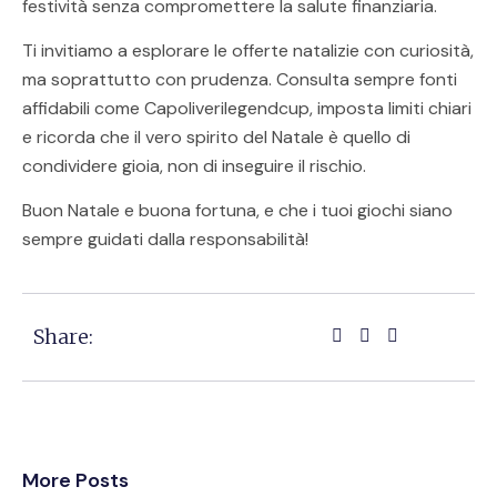
festività senza compromettere la salute finanziaria.
Ti invitiamo a esplorare le offerte natalizie con curiosità,
ma soprattutto con prudenza. Consulta sempre fonti
affidabili come Capoliverilegendcup, imposta limiti chiari
e ricorda che il vero spirito del Natale è quello di
condividere gioia, non di inseguire il rischio.
Buon Natale e buona fortuna, e che i tuoi giochi siano
sempre guidati dalla responsabilità!
Share:
More Posts