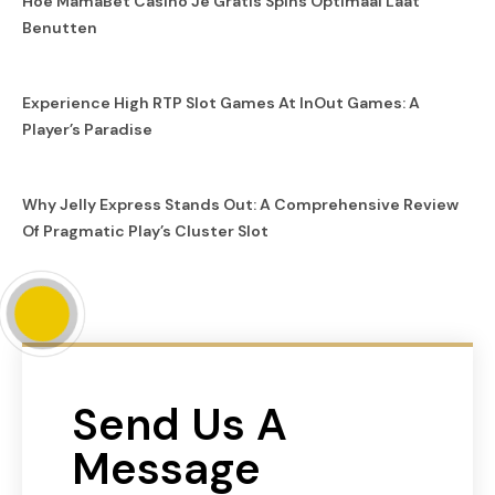
Hoe MamaBet Casino Je Gratis Spins Optimaal Laat
Benutten
Experience High RTP Slot Games At InOut Games: A
Player’s Paradise
Why Jelly Express Stands Out: A Comprehensive Review
Of Pragmatic Play’s Cluster Slot
Send Us A
Message