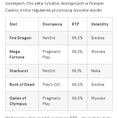
turniejach. Oto kilka tytułów dostępnych w Firespin
Casino, które regularnie przynoszą wysokie wyniki:
Slot
Dostawca
RTP
Volatility
Fire Dragon
NetEnt
96,5%
Średnia
Mega
Pragmatic
96,2%
Wysoka
Fortune
Play
Starburst
NetEnt
96,1%
Niska
Book of Dead
Play’n GO
96,3%
Średnia
Gates of
Pragmatic
96,5%
Wysoka
Olympus
Play