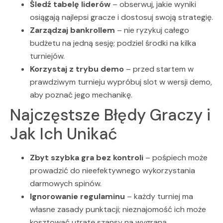
Śledź tabelę liderów
– obserwuj, jakie wyniki
osiągają najlepsi gracze i dostosuj swoją strategię.
Zarządzaj bankrollem
– nie ryzykuj całego
budżetu na jedną sesję; podziel środki na kilka
turniejów.
Korzystaj z trybu demo
– przed startem w
prawdziwym turnieju wypróbuj slot w wersji demo,
aby poznać jego mechanikę.
Najczęstsze Błędy Graczy i
Jak Ich Unikać
Zbyt szybka gra bez kontroli
– pośpiech może
prowadzić do nieefektywnego wykorzystania
darmowych spinów.
Ignorowanie regulaminu
– każdy turniej ma
własne zasady punktacji; nieznajomość ich może
kosztować utratę szansy na wygraną.