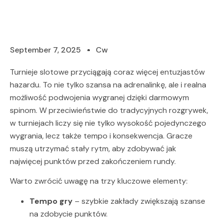
September 7, 2025
Cw
Turnieje slotowe przyciągają coraz więcej entuzjastów
hazardu. To nie tylko szansa na adrenalinkę, ale i realna
możliwość podwojenia wygranej dzięki darmowym
spinom. W przeciwieństwie do tradycyjnych rozgrywek,
w turniejach liczy się nie tylko wysokość pojedynczego
wygrania, lecz także tempo i konsekwencja. Gracze
muszą utrzymać stały rytm, aby zdobywać jak
najwięcej punktów przed zakończeniem rundy.
Warto zwrócić uwagę na trzy kluczowe elementy:
Tempo gry
– szybkie zakłady zwiększają szanse
na zdobycie punktów.