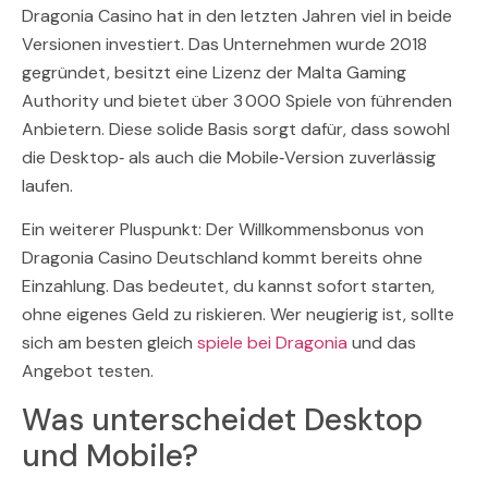
Dragonia Casino hat in den letzten Jahren viel in beide
Versionen investiert. Das Unternehmen wurde 2018
gegründet, besitzt eine Lizenz der Malta Gaming
Authority und bietet über 3 000 Spiele von führenden
Anbietern. Diese solide Basis sorgt dafür, dass sowohl
die Desktop‑ als auch die Mobile‑Version zuverlässig
laufen.
Ein weiterer Pluspunkt: Der Willkommensbonus von
Dragonia Casino Deutschland kommt bereits ohne
Einzahlung. Das bedeutet, du kannst sofort starten,
ohne eigenes Geld zu riskieren. Wer neugierig ist, sollte
sich am besten gleich
spiele bei Dragonia
und das
Angebot testen.
Was unterscheidet Desktop
und Mobile?