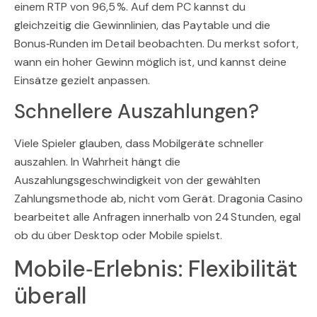
einem RTP von 96,5 %. Auf dem PC kannst du
gleichzeitig die Gewinnlinien, das Paytable und die
Bonus‑Runden im Detail beobachten. Du merkst sofort,
wann ein hoher Gewinn möglich ist, und kannst deine
Einsätze gezielt anpassen.
Schnellere Auszahlungen?
Viele Spieler glauben, dass Mobilgeräte schneller
auszahlen. In Wahrheit hängt die
Auszahlungsgeschwindigkeit von der gewählten
Zahlungsmethode ab, nicht vom Gerät. Dragonia Casino
bearbeitet alle Anfragen innerhalb von 24 Stunden, egal
ob du über Desktop oder Mobile spielst.
Mobile‑Erlebnis: Flexibilität
überall