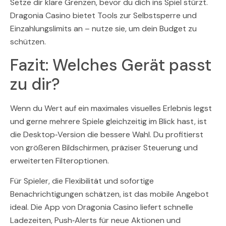
Setze dir klare Grenzen, bevor du dich ins Spiel stürzt.
Dragonia Casino bietet Tools zur Selbstsperre und
Einzahlungslimits an – nutze sie, um dein Budget zu
schützen.
Fazit: Welches Gerät passt
zu dir?
Wenn du Wert auf ein maximales visuelles Erlebnis legst
und gerne mehrere Spiele gleichzeitig im Blick hast, ist
die Desktop‑Version die bessere Wahl. Du profitierst
von größeren Bildschirmen, präziser Steuerung und
erweiterten Filteroptionen.
Für Spieler, die Flexibilität und sofortige
Benachrichtigungen schätzen, ist das mobile Angebot
ideal. Die App von Dragonia Casino liefert schnelle
Ladezeiten, Push‑Alerts für neue Aktionen und