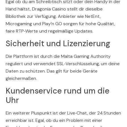
Egal ob du am Schreibtisch sitzt oder dein Handy in der
Hand hältst, Dragonia Casino stellt dir dieselbe
Bibliothek zur Verfügung. Anbieter wie NetEnt,
Microgaming und Play’n GO sorgen für hohe Qualität,
faire RTP‑Werte und regelmäßige Updates.
Sicherheit und Lizenzierung
Die Plattform ist durch die Malta Gaming Authority
reguliert und verwendet SSL‑Verschlüsselung, um deine
Daten zu schützen. Das gilt für beide Geräte
gleichermaßen.
Kundenservice rund um die
Uhr
Ein weiterer Pluspunkt ist der Live‑Chat, der 24 Stunden
erreichbar ist. Egal, ob du ein Problem mit einer