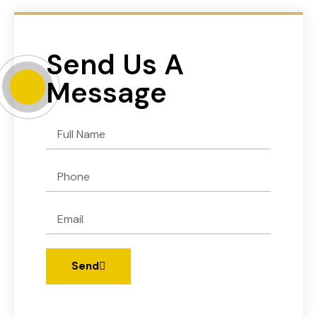
Send Us A
Message
Send