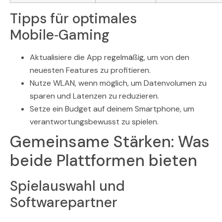
Tipps für optimales
Mobile‑Gaming
Aktualisiere die App regelmäßig, um von den
neuesten Features zu profitieren.
Nutze WLAN, wenn möglich, um Datenvolumen zu
sparen und Latenzen zu reduzieren.
Setze ein Budget auf deinem Smartphone, um
verantwortungsbewusst zu spielen.
Gemeinsame Stärken: Was
beide Plattformen bieten
Spielauswahl und
Softwarepartner