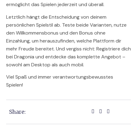
ermöglicht das Spielen jederzeit und überall.
Letztlich hängt die Entscheidung von deinem
persönlichen Spielstil ab. Teste beide Varianten, nutze
den Willkommensbonus und den Bonus ohne
Einzahlung, um herauszufinden, welche Plattform dir
mehr Freude bereitet. Und vergiss nicht: Registriere dich
bei Dragonia und entdecke das komplette Angebot –
sowohl am Desktop als auch mobil.
Viel Spaß und immer verantwortungsbewusstes
Spielen!
Share: