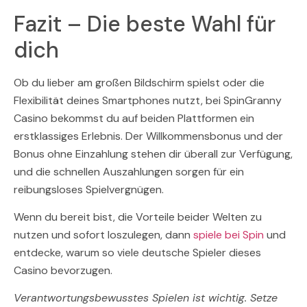
Fazit – Die beste Wahl für
dich
Ob du lieber am großen Bildschirm spielst oder die
Flexibilität deines Smartphones nutzt, bei SpinGranny
Casino bekommst du auf beiden Plattformen ein
erstklassiges Erlebnis. Der Willkommensbonus und der
Bonus ohne Einzahlung stehen dir überall zur Verfügung,
und die schnellen Auszahlungen sorgen für ein
reibungsloses Spielvergnügen.
Wenn du bereit bist, die Vorteile beider Welten zu
nutzen und sofort loszulegen, dann
spiele bei Spin
und
entdecke, warum so viele deutsche Spieler dieses
Casino bevorzugen.
Verantwortungsbewusstes Spielen ist wichtig. Setze