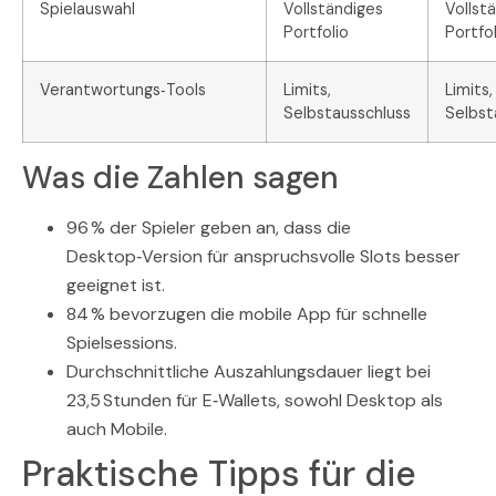
Spielauswahl
Vollständiges
Vollst
Portfolio
Portfol
Verantwortungs‑Tools
Limits,
Limits,
Selbstausschluss
Selbst
Was die Zahlen sagen
96 % der Spieler geben an, dass die
Desktop‑Version für anspruchsvolle Slots besser
geeignet ist.
84 % bevorzugen die mobile App für schnelle
Spielsessions.
Durchschnittliche Auszahlungsdauer liegt bei
23,5 Stunden für E‑Wallets, sowohl Desktop als
auch Mobile.
Praktische Tipps für die