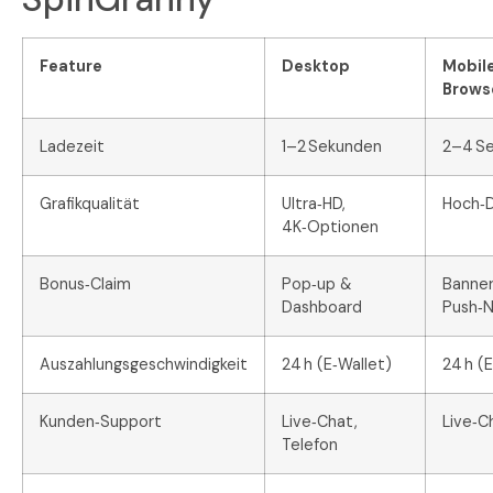
Feature
Desktop
Mobil
Brows
Ladezeit
1–2 Sekunden
2–4 S
Grafikqualität
Ultra‑HD,
Hoch‑D
4K‑Optionen
Bonus‑Claim
Pop‑up &
Banner
Dashboard
Push‑N
Auszahlungsgeschwindigkeit
24 h (E‑Wallet)
24 h (
Kunden‑Support
Live‑Chat,
Live‑C
Telefon