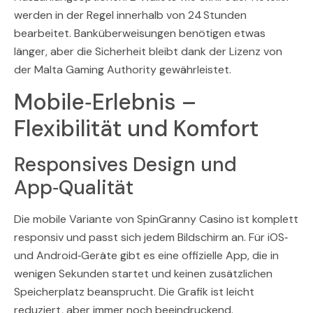
werden in der Regel innerhalb von 24 Stunden
bearbeitet. Banküberweisungen benötigen etwas
länger, aber die Sicherheit bleibt dank der Lizenz von
der Malta Gaming Authority gewährleistet.
Mobile‑Erlebnis –
Flexibilität und Komfort
Responsives Design und
App‑Qualität
Die mobile Variante von SpinGranny Casino ist komplett
responsiv und passt sich jedem Bildschirm an. Für iOS‑
und Android‑Geräte gibt es eine offizielle App, die in
wenigen Sekunden startet und keinen zusätzlichen
Speicherplatz beansprucht. Die Grafik ist leicht
reduziert, aber immer noch beeindruckend.