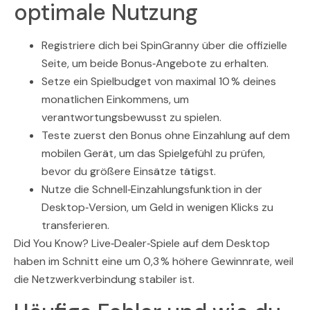
optimale Nutzung
Registriere dich bei SpinGranny über die offizielle
Seite, um beide Bonus‑Angebote zu erhalten.
Setze ein Spielbudget von maximal 10 % deines
monatlichen Einkommens, um
verantwortungsbewusst zu spielen.
Teste zuerst den Bonus ohne Einzahlung auf dem
mobilen Gerät, um das Spielgefühl zu prüfen,
bevor du größere Einsätze tätigst.
Nutze die Schnell‑Einzahlungsfunktion in der
Desktop‑Version, um Geld in wenigen Klicks zu
transferieren.
Did You Know? Live‑Dealer‑Spiele auf dem Desktop
haben im Schnitt eine um 0,3 % höhere Gewinnrate, weil
die Netzwerkverbindung stabiler ist.