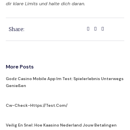
dir klare Limits und halte dich daran.
Share:
More Posts
Godz Casino Mobile App Im Test: Spielerlebnis Unterwegs
Genießen
Cw-Check-Https://test.com/
Veilig En Snel: Hoe Kaasino Nederland Jouw Betalingen