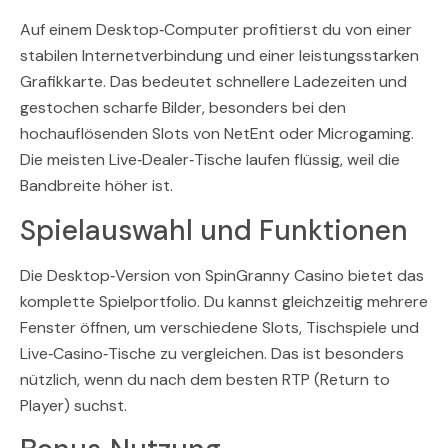
Auf einem Desktop‑Computer profitierst du von einer
stabilen Internetverbindung und einer leistungsstarken
Grafikkarte. Das bedeutet schnellere Ladezeiten und
gestochen scharfe Bilder, besonders bei den
hochauflösenden Slots von NetEnt oder Microgaming.
Die meisten Live‑Dealer‑Tische laufen flüssig, weil die
Bandbreite höher ist.
Spielauswahl und Funktionen
Die Desktop‑Version von SpinGranny Casino bietet das
komplette Spielportfolio. Du kannst gleichzeitig mehrere
Fenster öffnen, um verschiedene Slots, Tischspiele und
Live‑Casino‑Tische zu vergleichen. Das ist besonders
nützlich, wenn du nach dem besten RTP (Return to
Player) suchst.