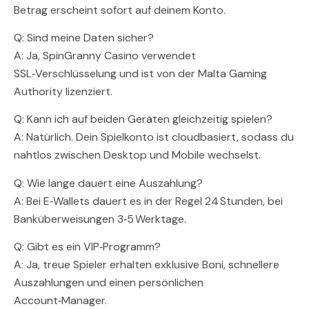
Betrag erscheint sofort auf deinem Konto.
Q: Sind meine Daten sicher?
A: Ja, SpinGranny Casino verwendet
SSL‑Verschlüsselung und ist von der Malta Gaming
Authority lizenziert.
Q: Kann ich auf beiden Geräten gleichzeitig spielen?
A: Natürlich. Dein Spielkonto ist cloudbasiert, sodass du
nahtlos zwischen Desktop und Mobile wechselst.
Q: Wie lange dauert eine Auszahlung?
A: Bei E‑Wallets dauert es in der Regel 24 Stunden, bei
Banküberweisungen 3‑5 Werktage.
Q: Gibt es ein VIP‑Programm?
A: Ja, treue Spieler erhalten exklusive Boni, schnellere
Auszahlungen und einen persönlichen
Account‑Manager.