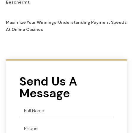
Beschermt
Maximize Your Winnings: Understanding Payment Speeds
At Online Casinos
Send Us A
Message