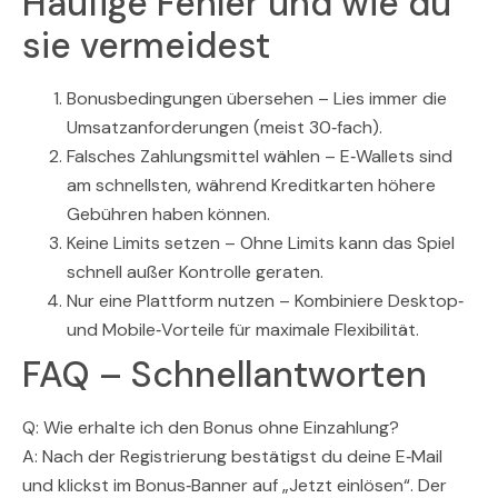
Häufige Fehler und wie du
sie vermeidest
Bonusbedingungen übersehen – Lies immer die
Umsatzanforderungen (meist 30‑fach).
Falsches Zahlungsmittel wählen – E‑Wallets sind
am schnellsten, während Kreditkarten höhere
Gebühren haben können.
Keine Limits setzen – Ohne Limits kann das Spiel
schnell außer Kontrolle geraten.
Nur eine Plattform nutzen – Kombiniere Desktop‑
und Mobile‑Vorteile für maximale Flexibilität.
FAQ – Schnellantworten
Q: Wie erhalte ich den Bonus ohne Einzahlung?
A: Nach der Registrierung bestätigst du deine E‑Mail
und klickst im Bonus‑Banner auf „Jetzt einlösen“. Der