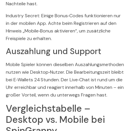
Nachteile hast.
Industry Secret: Einige Bonus‑Codes funktionieren nur
in der mobilen App. Achte beim Registrieren auf den
Hinweis „Mobile‑Bonus aktivieren“, um zusätzliche
Freispiele zu erhalten.
Auszahlung und Support
Mobile Spieler können dieselben Auszahlungsmethoden
nutzen wie Desktop‑Nutzer. Die Bearbeitungszeit bleibt
bei E‑Wallets 24 Stunden. Der Live‑Chat ist rund um die
Uhr erreichbar und reagiert innerhalb von Minuten – ein
großer Vorteil, wenn du unterwegs Fragen hast.
Vergleichstabelle –
Desktop vs. Mobile bei
SpinGranny