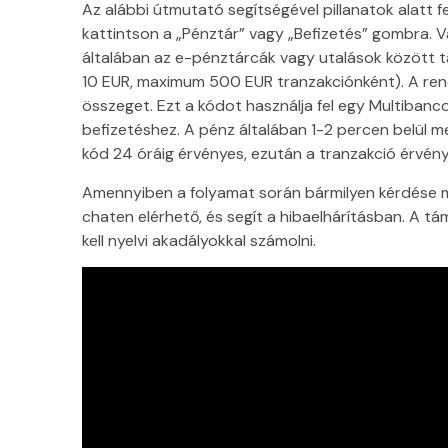
Az alábbi útmutató segítségével pillanatok alatt fe
kattintson a „Pénztár” vagy „Befizetés” gombra. Vá
általában az e-pénztárcák vagy utalások között ta
10 EUR, maximum 500 EUR tranzakciónként). A ren
összeget. Ezt a kódot használja fel egy Multibanc
befizetéshez. A pénz általában 1-2 percen belül m
kód 24 óráig érvényes, ezután a tranzakció érvényt
Amennyiben a folyamat során bármilyen kérdése m
chaten elérhető, és segít a hibaelhárításban. A tá
kell nyelvi akadályokkal számolni.