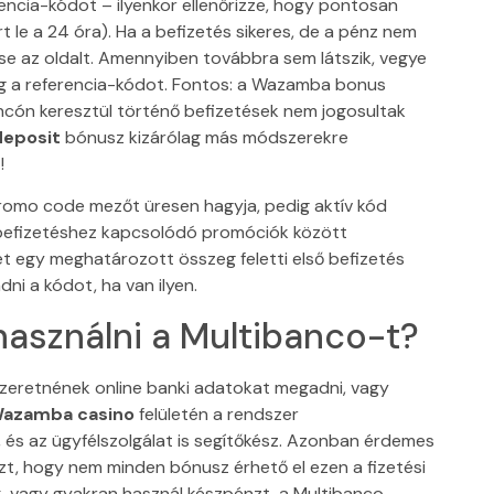
rencia-kódot – ilyenkor ellenőrizze, hogy pontosan
 le a 24 óra). Ha a befizetés sikeres, de a pénz nem
ítse az oldalt. Amennyiben továbbra sem látszik, vegye
meg a referencia-kódot. Fontos: a Wazamba bonus
ancón keresztül történő befizetések nem jogosultak
eposit
bónusz kizárólag más módszerekre
!
promo code mezőt üresen hagyja, pedig aktív kód
 befizetéshez kapcsolódó promóciók között
et egy meghatározott összeg feletti első befizetés
ni a kódot, ha van ilyen.
asználni a Multibanco-t?
szeretnének online banki adatokat megadni, vagy
azamba casino
felületén a rendszer
és az ügyfélszolgálat is segítőkész. Azonban érdemes
zt, hogy nem minden bónusz érhető el ezen a fizetési
, vagy gyakran használ készpénzt, a Multibanco