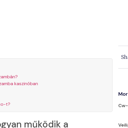
Sh
azambán?
Wazamba kaszinóban
Mor
co-t?
Cw-
hogyan működik a
Veil