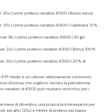
r 20x | Limite prelievo natalizio €500 | Bonus senza
er 25x | Limite prelievo natalizio €400 | Cashback 10 %
er 18x | Limite prelievo natalizio €600 | 30 giri
ver 22x | Limite prelievo natalizio €450 | Bonus 100 %
r 20x | Limite prelievo natalizio €550 | 20 % di
to RTP medio e un rollover relativamente contenuto
iatori di bonus che vogliono testare la piattaforma
evo natalizio di €500 può risultare restrittivo per i
 del mese di dicembre, una proposta interessante per
ver più alto (25x) e il limite di prelievo più basso