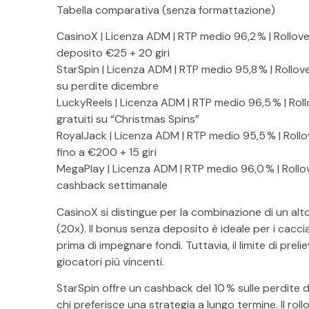
Tabella comparativa (senza formattazione)
CasinoX | Licenza ADM | RTP medio 96,2 % | Rollove
deposito €25 + 20 giri
StarSpin | Licenza ADM | RTP medio 95,8 % | Rollov
su perdite dicembre
LuckyReels | Licenza ADM | RTP medio 96,5 % | Rollov
gratuiti su “Christmas Spins”
RoyalJack | Licenza ADM | RTP medio 95,5 % | Rollo
fino a €200 + 15 giri
MegaPlay | Licenza ADM | RTP medio 96,0 % | Rollove
cashback settimanale
CasinoX si distingue per la combinazione di un al
(20x). Il bonus senza deposito è ideale per i cacc
prima di impegnare fondi. Tuttavia, il limite di preli
giocatori più vincenti.
StarSpin offre un cashback del 10 % sulle perdite
chi preferisce una strategia a lungo termine. Il rollo