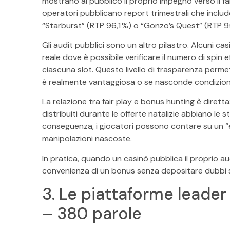
mostrano al pubblico il proprio impegno verso il fai
operatori pubblicano report trimestrali che includ
“Starburst” (RTP 96,1 %) o “Gonzo’s Quest” (RTP 9
Gli audit pubblici sono un altro pilastro. Alcuni
reale dove è possibile verificare il numero di spin eff
ciascuna slot. Questo livello di trasparenza perme
è realmente vantaggiosa o se nasconde condizioni
La relazione tra fair play e bonus hunting è diretta:
distribuiti durante le offerte natalizie abbiano le
conseguenza, i giocatori possono contare su un “
manipolazioni nascoste.
In pratica, quando un casinò pubblica il proprio aud
convenienza di un bonus senza depositare dubbi sul
3. Le piattaforme leader
– 380 parole