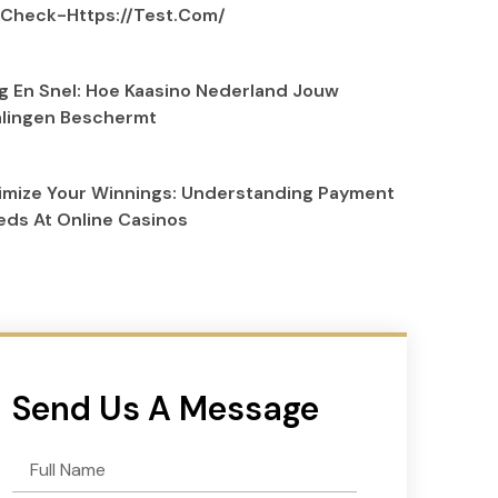
Check-Https://test.com/
ig En Snel: Hoe Kaasino Nederland Jouw
alingen Beschermt
imize Your Winnings: Understanding Payment
ds At Online Casinos
Send Us A Message