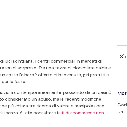
Sh
 luci scintillanti, i centri commerciali in mercati di
boratori di sorprese. Tra una tazza di cioccolata calda e
s sotto l’albero”: offerte di benvenuto, giri gratuiti e
per le feste.
 promozioni contemporaneamente, passando da un casinò
Mor
tato considerato un abuso, ma le recenti modifiche
Godz
ne più chiara tra ricerca di valore e manipolazione
Unt
i licenza, è utile consultare i
siti di scommesse non