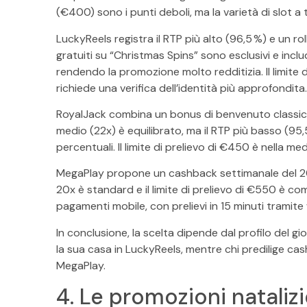
(€400) sono i punti deboli, ma la varietà di slot 
LuckyReels registra il RTP più alto (96,5 %) e un rollo
gratuiti su “Christmas Spins” sono esclusivi e incl
rendendo la promozione molto redditizia. Il limite
richiede una verifica dell’identità più approfondita.
RoyalJack combina un bonus di benvenuto classico (1
medio (22x) è equilibrato, ma il RTP più basso (95,
percentuali. Il limite di prelievo di €450 è nella med
MegaPlay propone un cashback settimanale del 20 %,
20x è standard e il limite di prelievo di €550 è co
pagamenti mobile, con prelievi in 15 minuti tramite w
In conclusione, la scelta dipende dal profilo del gi
la sua casa in LuckyReels, mentre chi predilige c
MegaPlay.
4. Le promozioni natalizi