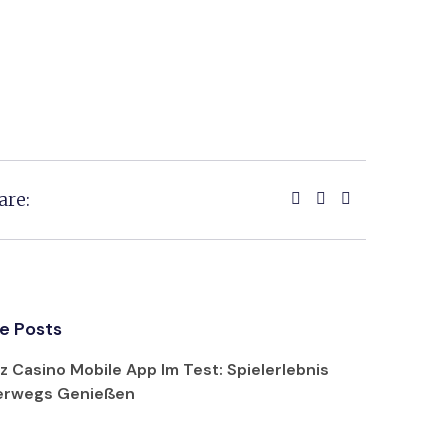
are:
e Posts
 Casino Mobile App Im Test: Spielerlebnis
erwegs Genießen