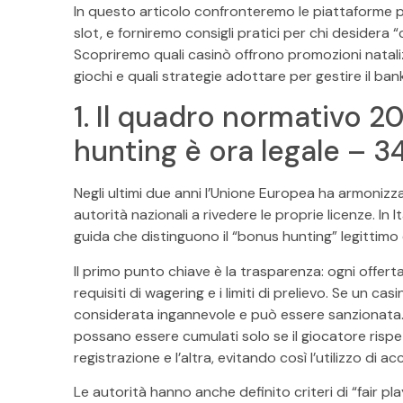
In questo articolo confronteremo le piattaforme più 
slot, e forniremo consigli pratici per chi desidera 
Scopriremo quali casinò offrono promozioni natali
giochi e quali strategie adottare per gestire il bank
1. Il quadro normativo 2
hunting è ora legale – 3
Negli ultimi due anni l’Unione Europea ha armonizza
autorità nazionali a rivedere le proprie licenze. In 
guida che distinguono il “bonus hunting” legittimo 
Il primo punto chiave è la trasparenza: ogni offert
requisiti di wagering e i limiti di prelievo. Se un ca
considerata ingannevole e può essere sanzionata.
possano essere cumulati solo se il giocatore rispe
registrazione e l’altra, evitando così l’utilizzo di 
Le autorità hanno anche definito criteri di “fair pla