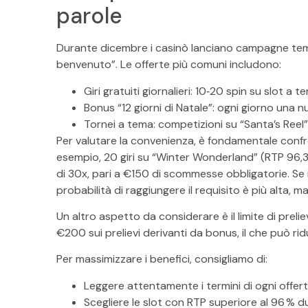
parole
Durante dicembre i casinò lanciano campagne tema
benvenuto”. Le offerte più comuni includono:
Giri gratuiti giornalieri: 10‑20 spin su slot a
Bonus “12 giorni di Natale”: ogni giorno una
Tornei a tema: competizioni su “Santa’s Ree
Per valutare la convenienza, è fondamentale confront
esempio, 20 giri su “Winter Wonderland” (RTP 96,3
di 30x, pari a €150 di scommesse obbligatorie. Se i
probabilità di raggiungere il requisito è più alta, 
Un altro aspetto da considerare è il limite di prel
€200 sui prelievi derivanti da bonus, il che può ri
Per massimizzare i benefici, consigliamo di:
Leggere attentamente i termini di ogni offert
Scegliere le slot con RTP superiore al 96 % dur