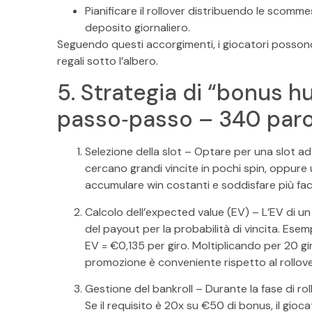
Pianificare il rollover distribuendo le scommes
deposito giornaliero.
Seguendo questi accorgimenti, i giocatori possono 
regali sotto l’albero.
5. Strategia di “bonus hu
passo‑passo – 340 paro
Selezione della slot – Optare per una slot a
cercano grandi vincite in pochi spin, oppure 
accumulare win costanti e soddisfare più facil
Calcolo dell’expected value (EV) – L’EV di un 
del payout per la probabilità di vincita. Ese
EV = €0,135 per giro. Moltiplicando per 20 giri
promozione è conveniente rispetto al rollove
Gestione del bankroll – Durante la fase di rollo
Se il requisito è 20x su €50 di bonus, il gi