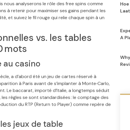
uis nous analyserons le rôle des free spins comme
Hoe 
ons à retenir pour maximiser ses gains pendant les
Laa
ité, et suivez le fil rouge qui relie chaque spin à un
Expe
onnelles vs. les tables
A Pl
0 mots
Why
e au casino
Revi
siècle, a d’abord été un jeu de cartes réservé à
 apparition à Paris avant de s’implanter à Monte‑Carlo,
t. Le baccarat, importé d’Italie, a longtemps séduit
s, les règles se sont standardisées : le comptage des
ntroduction du RTP (Return to Player) comme repère de
les jeux de table