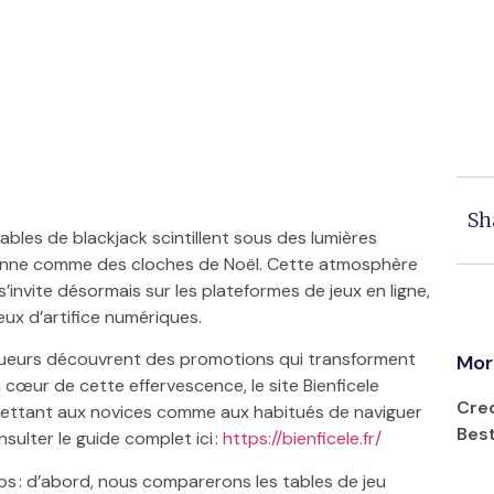
Sh
tables de blackjack scintillent sous des lumières
ésonne comme des cloches de Noël. Cette atmosphère
 s’invite désormais sur les plateformes de jeux en ligne,
ux d’artifice numériques.
 joueurs découvrent des promotions qui transforment
Mor
cœur de cette effervescence, le site Bienficele
Cre
mettant aux novices comme aux habitués de naviguer
Best
ulter le guide complet ici :
https://bienficele.fr/
s : d’abord, nous comparerons les tables de jeu