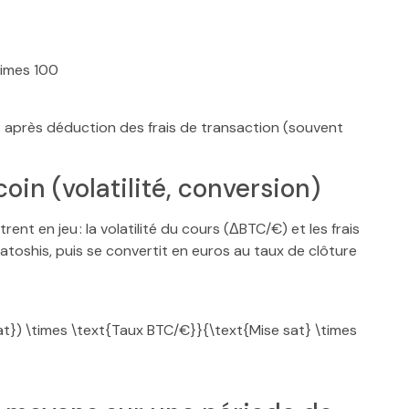
times 100
os après déduction des frais de transaction (souvent
oin (volatilité, conversion)
ent en jeu : la volatilité du cours (ΔBTC/€) et les frais
atoshis, puis se convertit en euros au taux de clôture
sat}) \times \text{Taux BTC/€}}{\text{Mise sat} \times