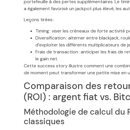
portefeuille à des pertes supplémentaires. Le tim
a également favorisé un jackpot plus élevé, les au
Leçons tirées :
Timing : viser les créneaux de forte activité 
Diversification : alterner entre blackjack, rou
d’exploiter les différents multiplicateurs de 
Frais de transaction : anticiper les frais de
le gain net.
Cette success story illustre comment une combinai
de moment peut transformer une petite mise en u
Comparaison des retour
(ROI) : argent fiat vs. B
Méthodologie de calcul du R
classiques