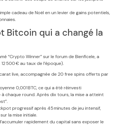
simple cadeau de Noël en un levier de gains potentiels,
onnaies.
t Bitcoin qui a changé la
 “Crypto Winner” sur le forum de Bienficele, a
 12 500 € au taux de l’époque).
ccarat live, accompagnée de 20 free spins offerts par
oyenne 0,001 BTC, ce qui a été réinvesti
 chaque round. Après dix tours, la mise a atteint
st”.
jackpot progressif après 45 minutes de jeu intensif,
r la mise initiale.
is d’accumuler rapidement du capital sans exposer le