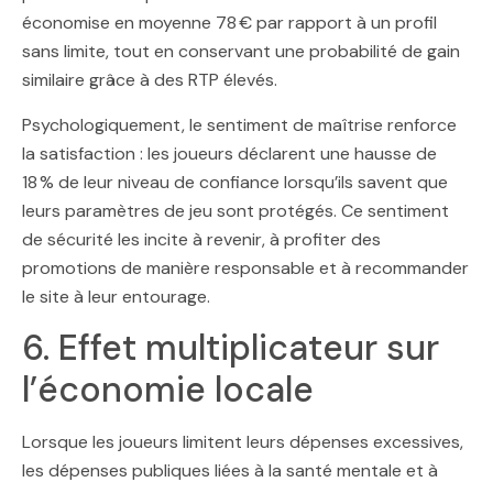
économise en moyenne 78 € par rapport à un profil
sans limite, tout en conservant une probabilité de gain
similaire grâce à des RTP élevés.
Psychologiquement, le sentiment de maîtrise renforce
la satisfaction : les joueurs déclarent une hausse de
18 % de leur niveau de confiance lorsqu’ils savent que
leurs paramètres de jeu sont protégés. Ce sentiment
de sécurité les incite à revenir, à profiter des
promotions de manière responsable et à recommander
le site à leur entourage.
6. Effet multiplicateur sur
l’économie locale
Lorsque les joueurs limitent leurs dépenses excessives,
les dépenses publiques liées à la santé mentale et à