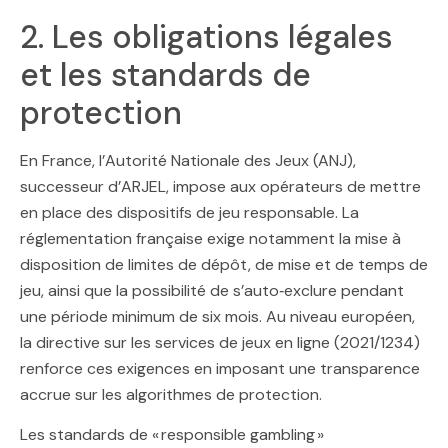
2. Les obligations légales
et les standards de
protection
En France, l’Autorité Nationale des Jeux (ANJ),
successeur d’ARJEL, impose aux opérateurs de mettre
en place des dispositifs de jeu responsable. La
réglementation française exige notamment la mise à
disposition de limites de dépôt, de mise et de temps de
jeu, ainsi que la possibilité de s’auto‑exclure pendant
une période minimum de six mois. Au niveau européen,
la directive sur les services de jeux en ligne (2021/1234)
renforce ces exigences en imposant une transparence
accrue sur les algorithmes de protection.
Les standards de « responsible gambling »