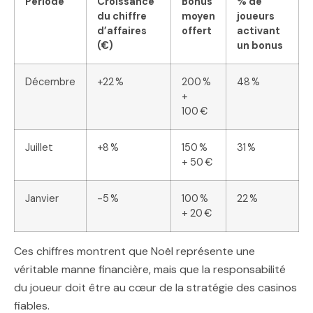
Période
Croissance
Bonus
% de
du chiffre
moyen
joueurs
d’affaires
offert
activant
(€)
un bonus
Décembre
+22 %
200 %
48 %
+
100 €
Juillet
+8 %
150 %
31 %
+ 50 €
Janvier
-5 %
100 %
22 %
+ 20 €
Ces chiffres montrent que Noël représente une
véritable manne financière, mais que la responsabilité
du joueur doit être au cœur de la stratégie des casinos
fiables.