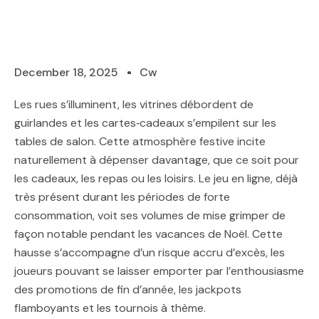
December 18, 2025
Cw
Les rues s’illuminent, les vitrines débordent de
guirlandes et les cartes‑cadeaux s’empilent sur les
tables de salon. Cette atmosphère festive incite
naturellement à dépenser davantage, que ce soit pour
les cadeaux, les repas ou les loisirs. Le jeu en ligne, déjà
très présent durant les périodes de forte
consommation, voit ses volumes de mise grimper de
façon notable pendant les vacances de Noël. Cette
hausse s’accompagne d’un risque accru d’excès, les
joueurs pouvant se laisser emporter par l’enthousiasme
des promotions de fin d’année, les jackpots
flamboyants et les tournois à thème.