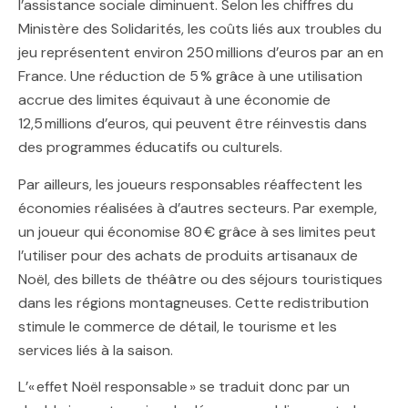
l’assistance sociale diminuent. Selon les chiffres du
Ministère des Solidarités, les coûts liés aux troubles du
jeu représentent environ 250 millions d’euros par an en
France. Une réduction de 5 % grâce à une utilisation
accrue des limites équivaut à une économie de
12,5 millions d’euros, qui peuvent être réinvestis dans
des programmes éducatifs ou culturels.
Par ailleurs, les joueurs responsables réaffectent les
économies réalisées à d’autres secteurs. Par exemple,
un joueur qui économise 80 € grâce à ses limites peut
l’utiliser pour des achats de produits artisanaux de
Noël, des billets de théâtre ou des séjours touristiques
dans les régions montagneuses. Cette redistribution
stimule le commerce de détail, le tourisme et les
services liés à la saison.
L’« effet Noël responsable » se traduit donc par un