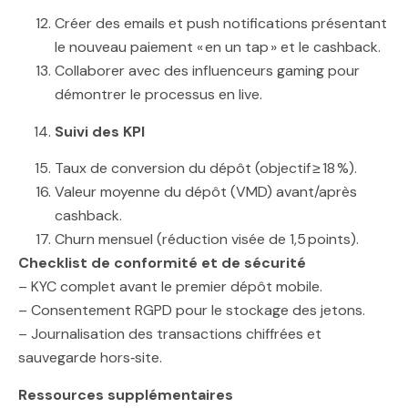
Créer des emails et push notifications présentant
le nouveau paiement « en un tap » et le cashback.
Collaborer avec des influenceurs gaming pour
démontrer le processus en live.
Suivi des KPI
Taux de conversion du dépôt (objectif ≥ 18 %).
Valeur moyenne du dépôt (VMD) avant/après
cashback.
Churn mensuel (réduction visée de 1,5 points).
Checklist de conformité et de sécurité
– KYC complet avant le premier dépôt mobile.
– Consentement RGPD pour le stockage des jetons.
– Journalisation des transactions chiffrées et
sauvegarde hors‑site.
Ressources supplémentaires