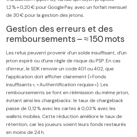
1,2 % + 0,20 € pour Google Pay, avec un forfait mensuel
de 30 € pour la gestion des jetons.
Gestion des erreurs et des
remboursements – ≈ 150 mots
Les refus peuvent provenir d’un solde insuffisant, d’un
jeton expiré ou d’une règle de risque du PSP. En cas
d’erreur, le SDK renvoie un code 401 ou 402, que
l’application doit afficher clairement (« Fonds
insuffisants », « Authentification requise »). Les
remboursements se font en réémission du même jeton,
évitant ainsi les chargebacks : le taux de chargeback
passe de 0,12 % avec les cartes à 0,03 % avec les
wallets mobiles. Cette réduction améliore le taux de
rétention, car les joueurs voient leurs fonds restaurés
en moins de 24 h.