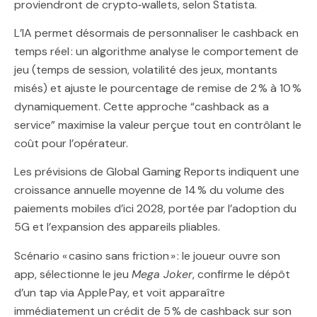
proviendront de crypto‑wallets, selon Statista.
L’IA permet désormais de personnaliser le cashback en
temps réel : un algorithme analyse le comportement de
jeu (temps de session, volatilité des jeux, montants
misés) et ajuste le pourcentage de remise de 2 % à 10 %
dynamiquement. Cette approche “cashback as a
service” maximise la valeur perçue tout en contrôlant le
coût pour l’opérateur.
Les prévisions de Global Gaming Reports indiquent une
croissance annuelle moyenne de 14 % du volume des
paiements mobiles d’ici 2028, portée par l’adoption du
5G et l’expansion des appareils pliables.
Scénario « casino sans friction » : le joueur ouvre son
app, sélectionne le jeu
Mega Joker
, confirme le dépôt
d’un tap via Apple Pay, et voit apparaître
immédiatement un crédit de 5 % de cashback sur son