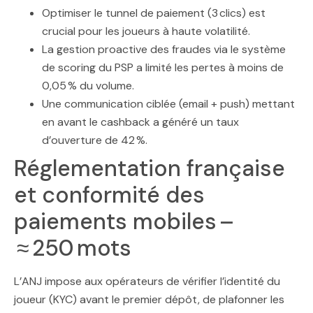
Optimiser le tunnel de paiement (3 clics) est
crucial pour les joueurs à haute volatilité.
La gestion proactive des fraudes via le système
de scoring du PSP a limité les pertes à moins de
0,05 % du volume.
Une communication ciblée (email + push) mettant
en avant le cashback a généré un taux
d’ouverture de 42 %.
Réglementation française
et conformité des
paiements mobiles –
≈ 250 mots
L’ANJ impose aux opérateurs de vérifier l’identité du
joueur (KYC) avant le premier dépôt, de plafonner les