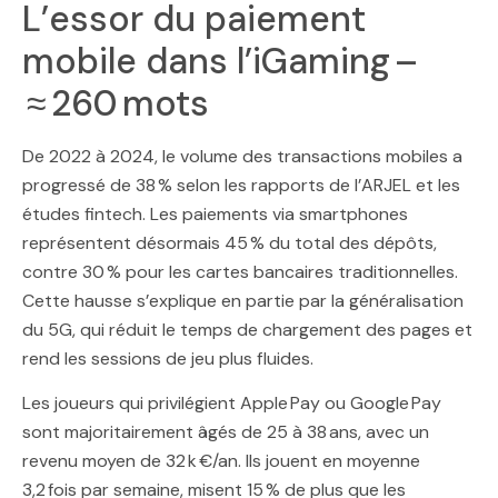
L’essor du paiement
mobile dans l’iGaming –
≈ 260 mots
De 2022 à 2024, le volume des transactions mobiles a
progressé de 38 % selon les rapports de l’ARJEL et les
études fintech. Les paiements via smartphones
représentent désormais 45 % du total des dépôts,
contre 30 % pour les cartes bancaires traditionnelles.
Cette hausse s’explique en partie par la généralisation
du 5G, qui réduit le temps de chargement des pages et
rend les sessions de jeu plus fluides.
Les joueurs qui privilégient Apple Pay ou Google Pay
sont majoritairement âgés de 25 à 38 ans, avec un
revenu moyen de 32 k €/an. Ils jouent en moyenne
3,2 fois par semaine, misent 15 % de plus que les