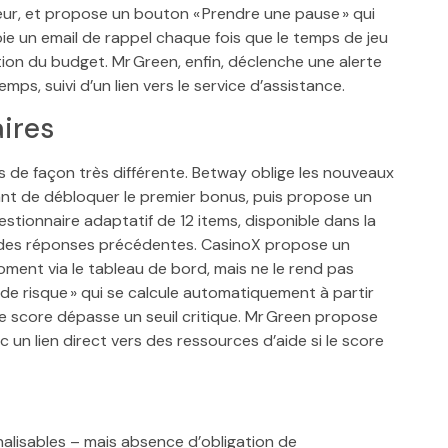
teur, et propose un bouton « Prendre une pause » qui
ie un email de rappel chaque fois que le temps de jeu
ion du budget. Mr Green, enfin, déclenche une alerte
s, suivi d’un lien vers le service d’assistance.
ires
 de façon très différente. Betway oblige les nouveaux
ant de débloquer le premier bonus, puis propose un
stionnaire adaptatif de 12 items, disponible dans la
on des réponses précédentes. CasinoX propose un
ment via le tableau de bord, mais ne le rend pas
 de risque » qui se calcule automatiquement à partir
le score dépasse un seuil critique. Mr Green propose
 un lien direct vers des ressources d’aide si le score
nnalisables – mais absence d’obligation de