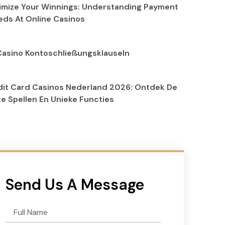
imize Your Winnings: Understanding Payment
ds At Online Casinos
Casino Kontoschließungsklauseln
dit Card Casinos Nederland 2026: Ontdek De
e Spellen En Unieke Functies
Send Us A Message