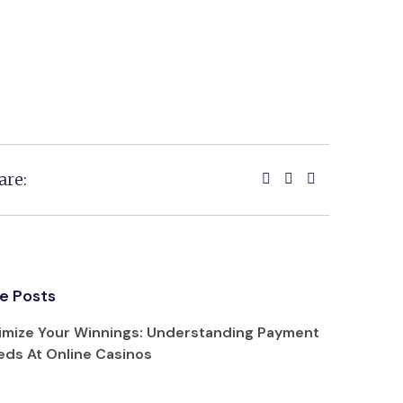
are:
e Posts
imize Your Winnings: Understanding Payment
ds At Online Casinos