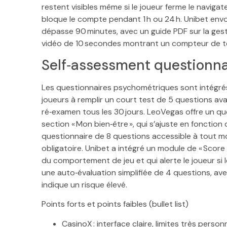
restent visibles même si le joueur ferme le naviga
bloque le compte pendant 1 h ou 24 h. Unibet envo
dépasse 90 minutes, avec un guide PDF sur la gest
vidéo de 10 secondes montrant un compteur de temp
Self‑assessment questionna
Les questionnaires psychométriques sont intégrés
joueurs à remplir un court test de 5 questions av
ré‑examen tous les 30 jours. LeoVegas offre un que
section « Mon bien‑être », qui s’ajuste en foncti
questionnaire de 8 questions accessible à tout mo
obligatoire. Unibet a intégré un module de « Score
du comportement de jeu et qui alerte le joueur si 
une auto‑évaluation simplifiée de 4 questions, avec
indique un risque élevé.
Points forts et points faibles (bullet list)
CasinoX : interface claire, limites très perso