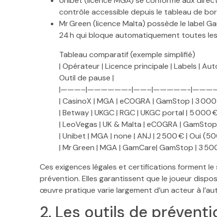
Unibet (licence MGA) se conforme aux direct
contrôle accessible depuis le tableau de bor
Mr Green (licence Malta) possède le label Gam
24 h qui bloque automatiquement toutes les
Tableau comparatif (exemple simplifié)
| Opérateur | Licence principale | Labels | Auto
Outil de pause |
|———–|——————-|——–|—————-|———
| CasinoX | MGA | eCOGRA | GamStop | 3 000 € |
| Betway | UKGC | RGC | UKGC portal | 5 000 € 
| LeoVegas | UK & Malta | eCOGRA | GamStop | 
| Unibet | MGA | none | ANJ | 2 500 € | Oui (500
| Mr Green | MGA | GamCare| GamStop | 3 500 €
Ces exigences légales et certifications forment le
prévention. Elles garantissent que le joueur dispo
œuvre pratique varie largement d’un acteur à l’au
2. Les outils de prévent