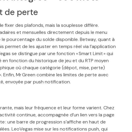
t de perte
e fixer des plafonds, mais la souplesse diffère.
adaires et mensuelles directement depuis le menu
e le pourcentage du solde disponible. Betway, quant à
is permet de les ajuster en temps réel via l’application
Vegas se distingue par une fonction « Smart Limit » qui
en fonction du historique de jeu et du RTP moyen
aphique où chaque catégorie (dépot, mise, perte)
 Enfin, Mr Green combine les limites de perte avec
é, envoyée par push notification.
nte, mais leur fréquence et leur forme varient. Chez
’activité continue, accompagnée d’un lien vers la page
te : une barre de progression s’affiche en haut de
lées. LeoVegas mise sur les notifications push, qui