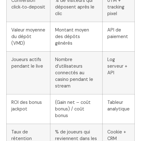
Conversion
% de visiteurs qui
UTM +
click‑to‑deposit
déposent après le
tracking
clic
pixel
Valeur moyenne
Montant moyen
API de
du dépôt
des dépôts
paiement
(VMD)
générés
Joueurs actifs
Nombre
Log
pendant le live
d’utilisateurs
serveur +
connectés au
API
casino pendant le
stream
ROI des bonus
(Gain net – coût
Tableur
jackpot
bonus) / coût
analytique
bonus
Taux de
% de joueurs qui
Cookie +
rétention
reviennent dans les
CRM