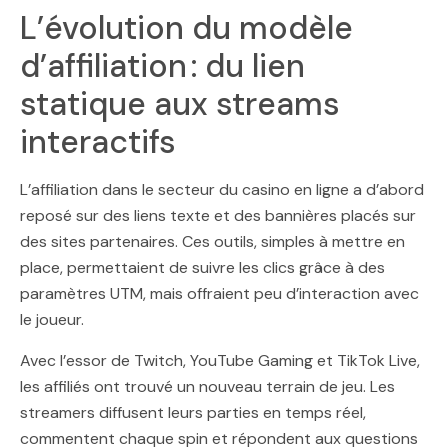
L’évolution du modèle
d’affiliation : du lien
statique aux streams
interactifs
L’affiliation dans le secteur du casino en ligne a d’abord
reposé sur des liens texte et des bannières placés sur
des sites partenaires. Ces outils, simples à mettre en
place, permettaient de suivre les clics grâce à des
paramètres UTM, mais offraient peu d’interaction avec
le joueur.
Avec l’essor de Twitch, YouTube Gaming et TikTok Live,
les affiliés ont trouvé un nouveau terrain de jeu. Les
streamers diffusent leurs parties en temps réel,
commentent chaque spin et répondent aux questions