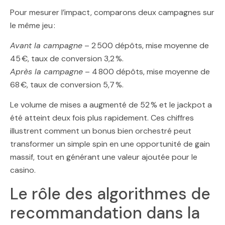
Pour mesurer l’impact, comparons deux campagnes sur
le même jeu :
Avant la campagne
– 2 500 dépôts, mise moyenne de
45 €, taux de conversion 3,2 %.
Après la campagne
– 4 800 dépôts, mise moyenne de
68 €, taux de conversion 5,7 %.
Le volume de mises a augmenté de 52 % et le jackpot a
été atteint deux fois plus rapidement. Ces chiffres
illustrent comment un bonus bien orchestré peut
transformer un simple spin en une opportunité de gain
massif, tout en générant une valeur ajoutée pour le
casino.
Le rôle des algorithmes de
recommandation dans la