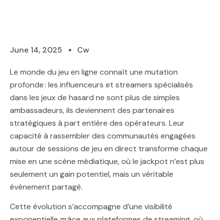
June 14, 2025
Cw
Le monde du jeu en ligne connaît une mutation
profonde : les influenceurs et streamers spécialisés
dans les jeux de hasard ne sont plus de simples
ambassadeurs, ils deviennent des partenaires
stratégiques à part entière des opérateurs. Leur
capacité à rassembler des communautés engagées
autour de sessions de jeu en direct transforme chaque
mise en une scène médiatique, où le jackpot n’est plus
seulement un gain potentiel, mais un véritable
événement partagé.
Cette évolution s’accompagne d’une visibilité
exponentielle grâce aux plateformes de streaming, où