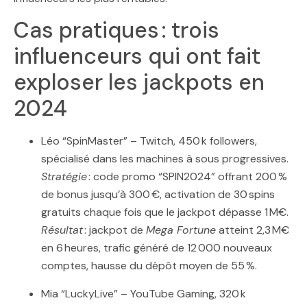
Cas pratiques : trois
influenceurs qui ont fait
exploser les jackpots en
2024
Léo “SpinMaster” – Twitch, 450 k followers,
spécialisé dans les machines à sous progressives.
Stratégie
: code promo “SPIN2024” offrant 200 %
de bonus jusqu’à 300 €, activation de 30 spins
gratuits chaque fois que le jackpot dépasse 1 M€.
Résultat
: jackpot de
Mega Fortune
atteint 2,3 M€
en 6 heures, trafic généré de 12 000 nouveaux
comptes, hausse du dépôt moyen de 55 %.
Mia “LuckyLive” – YouTube Gaming, 320 k