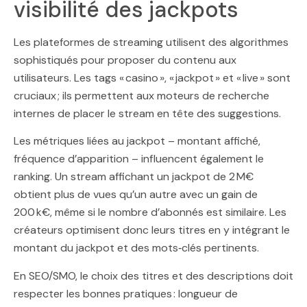
visibilité des jackpots
Les plateformes de streaming utilisent des algorithmes
sophistiqués pour proposer du contenu aux
utilisateurs. Les tags « casino », « jackpot » et « live » sont
cruciaux ; ils permettent aux moteurs de recherche
internes de placer le stream en tête des suggestions.
Les métriques liées au jackpot – montant affiché,
fréquence d’apparition – influencent également le
ranking. Un stream affichant un jackpot de 2 M€
obtient plus de vues qu’un autre avec un gain de
200 k€, même si le nombre d’abonnés est similaire. Les
créateurs optimisent donc leurs titres en y intégrant le
montant du jackpot et des mots‑clés pertinents.
En SEO/SMO, le choix des titres et des descriptions doit
respecter les bonnes pratiques : longueur de