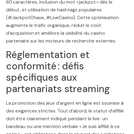
60 caractères, inclusion du mot « jackpot » dès le
début, et utilisation de hashtags populaires
(#JackpotChase, #LiveCasino). Cette optimisation
augmente le trafic organique, réduit le coût
d’acquisition et améliore la visibilité du casino
partenaire sur les moteurs de recherche externes.
Réglementation et
conformité : défis
spécifiques aux
partenariats streaming
La promotion des jeux d’argent en ligne est soumise à
des exigences strictes. Tout d’abord, le statut d’affilié
doit être clairement indiqué pendant le live : un
bandeau ou une mention verbale « Je suis affilié à ce