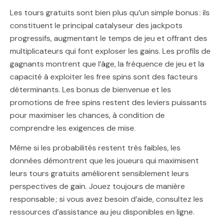
Les tours gratuits sont bien plus qu’un simple bonus : ils
constituent le principal catalyseur des jackpots
progressifs, augmentant le temps de jeu et offrant des
multiplicateurs qui font exploser les gains. Les profils de
gagnants montrent que l’âge, la fréquence de jeu et la
capacité à exploiter les free spins sont des facteurs
déterminants. Les bonus de bienvenue et les
promotions de free spins restent des leviers puissants
pour maximiser les chances, à condition de
comprendre les exigences de mise.
Même si les probabilités restent très faibles, les
données démontrent que les joueurs qui maximisent
leurs tours gratuits améliorent sensiblement leurs
perspectives de gain. Jouez toujours de manière
responsable ; si vous avez besoin d’aide, consultez les
ressources d’assistance au jeu disponibles en ligne.