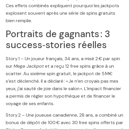
Ces effets combinés expliquent pourquoi les jackpots
explosent souvent après une série de spins gratuits
bien remplie.
Portraits de gagnants : 3
success‑stories réelles
Story 1 – Un joueur français, 34 ans, a misé 2 € par spin
sur
Mega Jackpot
et a reçu 12 free spins grâce à un
scatter. Au sixième spin gratuit, le jackpot de 5 M€
s’est déclenché. Il a déclaré : « Je n’en croyais pas mes
yeux, j’ai sauté de joie dans le salon ». L’impact financier
a permis de régler son hypothèque et de financer le
voyage de ses enfants.
Story 2 – Une joueuse canadienne, 28 ans, a combiné un
bonus de dépôt de 100 € avec 30 free spins offerts par