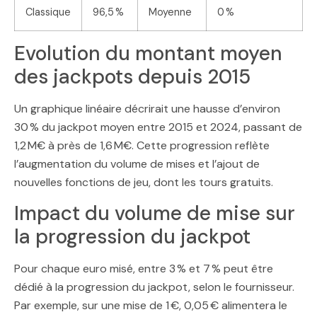
Classique
96,5 %
Moyenne
0 %
Evolution du montant moyen
des jackpots depuis 2015
Un graphique linéaire décrirait une hausse d’environ
30 % du jackpot moyen entre 2015 et 2024, passant de
1,2 M€ à près de 1,6 M€. Cette progression reflète
l’augmentation du volume de mises et l’ajout de
nouvelles fonctions de jeu, dont les tours gratuits.
Impact du volume de mise sur
la progression du jackpot
Pour chaque euro misé, entre 3 % et 7 % peut être
dédié à la progression du jackpot, selon le fournisseur.
Par exemple, sur une mise de 1 €, 0,05 € alimentera le