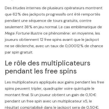
Des études internes de plusieurs opérateurs montrent
que 62 % des jackpots progressifs ont été remportés
pendant une séquence de tours gratuits, contre
seulement 38 % en jeu normal. Le cas emblématique de
Mega Fortune
illustre ce phénomène : en moyenne, les
joueurs obtiennent 12 free spins avant que le jackpot
ne se déclenche, avec un taux de 0,00012 % de chance
par spin gratuit.
Le rôle des multiplicateurs
pendant les free spins
Les multiplicateurs appliqués aux gains pendant les free
spins peuvent tripler, quadrupler voire quintuple le
montant final. Si un joueur obtient un gain de 0,10 €
pendant un free spin avec un multiplicateur x5, le
résultat comptabilisé dans le jackpot sera de 0,50 €.