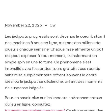
November 22, 2025
Cw
Les jackpots progressifs sont devenus le cœur battant
des machines à sous en ligne, attirant des millions de
joueurs chaque semaine. Chaque mise alimente un pot
qui peut exploser à tout moment, transformant un
simple spin en une fortune. Ce phénomène s’est
intensifié avec l’essor des tours gratuits : ces rounds
sans mise supplémentaire offrent souvent le cadre
idéal où le jackpot se déclenche, créant des moments
de suspense inégalés.
Pour en savoir plus sur les impacts environnementaux
du jeu en ligne, consultez
https://maconscienceecolo.com/
. Ce site propose des