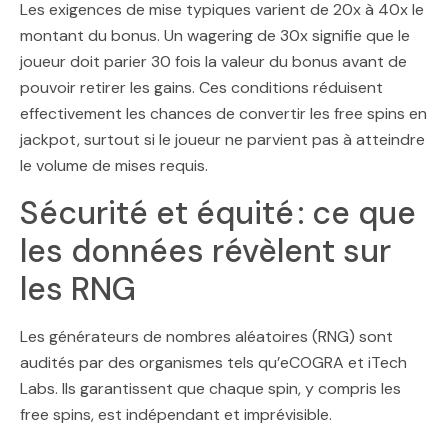
Les exigences de mise typiques varient de 20x à 40x le
montant du bonus. Un wagering de 30x signifie que le
joueur doit parier 30 fois la valeur du bonus avant de
pouvoir retirer les gains. Ces conditions réduisent
effectivement les chances de convertir les free spins en
jackpot, surtout si le joueur ne parvient pas à atteindre
le volume de mises requis.
Sécurité et équité : ce que
les données révèlent sur
les RNG
Les générateurs de nombres aléatoires (RNG) sont
audités par des organismes tels qu’eCOGRA et iTech
Labs. Ils garantissent que chaque spin, y compris les
free spins, est indépendant et imprévisible.