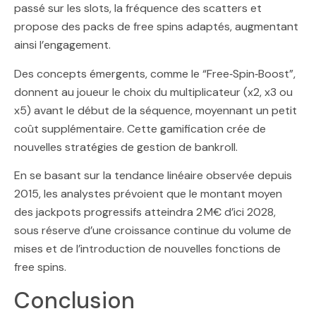
passé sur les slots, la fréquence des scatters et
propose des packs de free spins adaptés, augmentant
ainsi l’engagement.
Des concepts émergents, comme le “Free‑Spin‑Boost”,
donnent au joueur le choix du multiplicateur (x2, x3 ou
x5) avant le début de la séquence, moyennant un petit
coût supplémentaire. Cette gamification crée de
nouvelles stratégies de gestion de bankroll.
En se basant sur la tendance linéaire observée depuis
2015, les analystes prévoient que le montant moyen
des jackpots progressifs atteindra 2 M€ d’ici 2028,
sous réserve d’une croissance continue du volume de
mises et de l’introduction de nouvelles fonctions de
free spins.
Conclusion