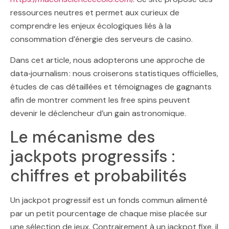
ressources neutres et permet aux curieux de
comprendre les enjeux écologiques liés à la
consommation d’énergie des serveurs de casino.
Dans cet article, nous adopterons une approche de
data‑journalism : nous croiserons statistiques officielles,
études de cas détaillées et témoignages de gagnants
afin de montrer comment les free spins peuvent
devenir le déclencheur d’un gain astronomique.
Le mécanisme des
jackpots progressifs :
chiffres et probabilités
Un jackpot progressif est un fonds commun alimenté
par un petit pourcentage de chaque mise placée sur
une sélection de jeux. Contrairement à un jackpot fixe, il