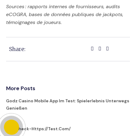
Sources : rapports internes de fournisseurs, audits
eCOGRA, bases de données publiques de jackpots,
témoignages de joueurs.
Share:
More Posts
Godz Casino Mobile App Im Test: Spielerlebnis Unterwegs
Genießen
Cw-Check-Https://test.com/