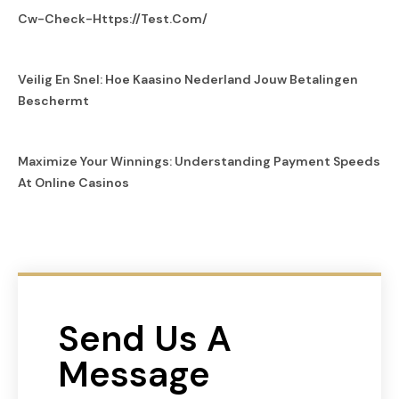
Cw-Check-Https://test.com/
Veilig En Snel: Hoe Kaasino Nederland Jouw Betalingen
Beschermt
Maximize Your Winnings: Understanding Payment Speeds
At Online Casinos
Send Us A
Message