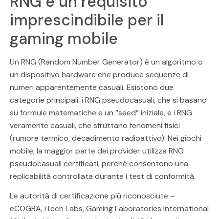
RNG è un requisito
imprescindibile per il
gaming mobile
Un RNG (Random Number Generator) è un algoritmo o
un dispositivo hardware che produce sequenze di
numeri apparentemente casuali. Esistono due
categorie principali: i RNG pseudocasuali, che si basano
su formule matematiche e un “seed” iniziale, e i RNG
veramente casuali, che sfruttano fenomeni fisici
(rumore termico, decadimento radioattivo). Nei giochi
mobile, la maggior parte dei provider utilizza RNG
pseudocasuali certificati, perché consentono una
replicabilità controllata durante i test di conformità.
Le autorità di certificazione più riconosciute –
eCOGRA, iTech Labs, Gaming Laboratories International