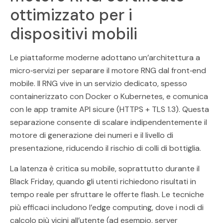
ottimizzato per i
dispositivi mobili
Le piattaforme moderne adottano un’architettura a
micro‑servizi per separare il motore RNG dal front‑end
mobile. Il RNG vive in un servizio dedicato, spesso
containerizzato con Docker o Kubernetes, e comunica
con le app tramite API sicure (HTTPS + TLS 1.3). Questa
separazione consente di scalare indipendentemente il
motore di generazione dei numeri e il livello di
presentazione, riducendo il rischio di colli di bottiglia.
La latenza è critica su mobile, soprattutto durante il
Black Friday, quando gli utenti richiedono risultati in
tempo reale per sfruttare le offerte flash. Le tecniche
più efficaci includono l’edge computing, dove i nodi di
calcolo più vicini all’utente (ad esempio, server