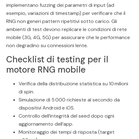
implementano fuzzing dei parametri di input (ad
esempio, variazioni di timestamp) per verificare che il
RNG non generi pattern ripetitivi sotto carico. Gli
ambienti di test devono replicare le condizioni di rete
mobile (3G, 4G, 5G) per assicurare che le performance
non degradino su connessioni lente.
Checklist di testing per il
motore RNG mobile
Verifica della distribuzione statistica su 10 milioni
di spin.
Simulazione di 5 000 richieste al secondo da
dispositivi Android e iOS.
Controllo dell’integrità del seed dopo ogni
aggiornamento dell’app.
Monitoraggio dei tempi di risposta (target