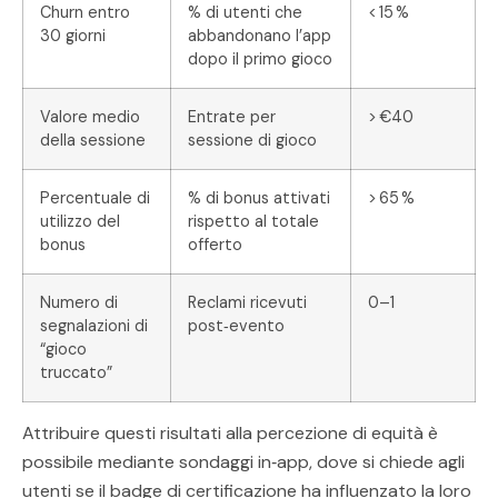
Churn entro
% di utenti che
< 15 %
30 giorni
abbandonano l’app
dopo il primo gioco
Valore medio
Entrate per
> €40
della sessione
sessione di gioco
Percentuale di
% di bonus attivati
> 65 %
utilizzo del
rispetto al totale
bonus
offerto
Numero di
Reclami ricevuti
0–1
segnalazioni di
post‑evento
“gioco
truccato”
Attribuire questi risultati alla percezione di equità è
possibile mediante sondaggi in‑app, dove si chiede agli
utenti se il badge di certificazione ha influenzato la loro