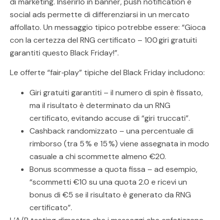
di marketing. Inserirlo in banner, push notification e
social ads permette di differenziarsi in un mercato
affollato. Un messaggio tipico potrebbe essere: “Gioca
con la certezza del RNG certificato – 100 giri gratuiti
garantiti questo Black Friday!”.
Le offerte “fair‑play” tipiche del Black Friday includono:
Giri gratuiti garantiti – il numero di spin è fissato,
ma il risultato è determinato da un RNG
certificato, evitando accuse di “giri truccati”.
Cashback randomizzato – una percentuale di
rimborso (tra 5 % e 15 %) viene assegnata in modo
casuale a chi scommette almeno €20.
Bonus scommesse a quota fissa – ad esempio,
“scommetti €10 su una quota 2.0 e ricevi un
bonus di €5 se il risultato è generato da RNG
certificato”.