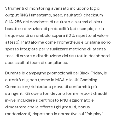
Strumenti di monitoring avanzato includono log di
output RNG (timestamp, seed, risultato), checksum
SHA‑256 dei pacchetti di risultato e sistemi di alert
basati su deviazioni di probabilità (ad esempio, se la
frequenza di un simbolo supera il 2 % rispetto al valore
atteso). Piattaforme come Prometheus e Grafana sono
spesso integrate per visualizzare metriche di latenza,
tassi di errore e distribuzione dei risultati in dashboard
accessibili al team di compliance.
Durante le campagne promozionali del Black Friday, le
autorità di gioco (come la MGA o la UK Gambling
Commission) richiedono prove di conformità più
stringenti. Gli operatori devono fornire report di audit
in‑live, includere il certificato RNG aggiornato e
dimostrare che le offerte (giri gratuiti, bonus
randomizzati) rispettano le normative sul “fair play”.